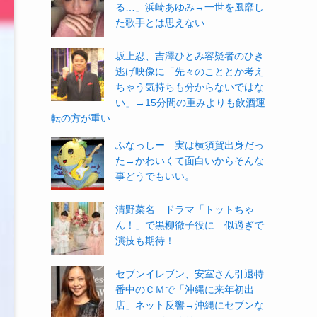
る…」浜崎あゆみ→一世を風靡し
た歌手とは思えない
坂上忍、吉澤ひとみ容疑者のひき
逃げ映像に「先々のこととか考え
ちゃう気持ちも分からないではな
い」→15分間の重みよりも飲酒運
転の方が重い
ふなっしー 実は横須賀出身だっ
た→かわいくて面白いからそんな
事どうでもいい。
清野菜名 ドラマ「トットちゃ
ん！」で黒柳徹子役に 似過ぎで
演技も期待！
セブンイレブン、安室さん引退特
番中のＣＭで「沖縄に来年初出
店」ネット反響→沖縄にセブンな