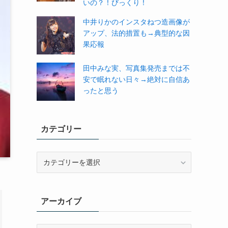
いの？！びっくり！
中井りかのインスタねつ造画像が
アップ、法的措置も→典型的な因
果応報
田中みな実、写真集発売までは不
安で眠れない日々→絶対に自信あ
ったと思う
カテゴリー
カ
テ
ゴ
リ
アーカイブ
ー