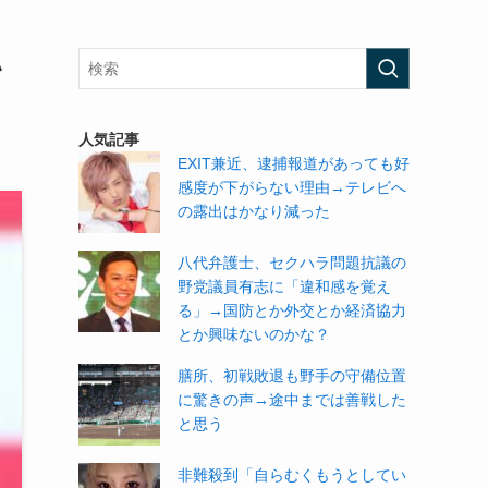
い
人気記事
EXIT兼近、逮捕報道があっても好
感度が下がらない理由→テレビへ
の露出はかなり減った
八代弁護士、セクハラ問題抗議の
野党議員有志に「違和感を覚え
る」→国防とか外交とか経済協力
とか興味ないのかな？
膳所、初戦敗退も野手の守備位置
に驚きの声→途中までは善戦した
と思う
非難殺到「自らむくもうとしてい