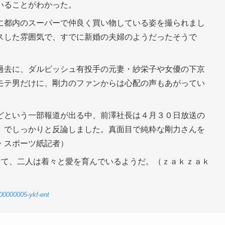
いることがわかった。
に都内のスーパーで仲良く買い物している姿を撮られまし
スした雰囲気で、すでに新婚の夫婦のようだったそうで
過去に、ダルビッシュ有投手の元妻・紗栄子や女優の下京
モテ男だけに、剛力のファンからは心配の声もあがってい
どという一部報道が出る中、前澤社長は４月３０日放送の
）でしっかりと反論しました。真面目で純粋な剛力さんを
・スポーツ紙記者）
けて、二人は着々と愛を育んでいるようだ。（ｚａｋｚａｋ
-00000005-ykf-ent