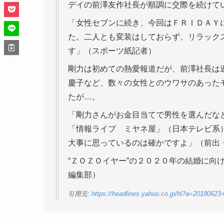
デイの前澤友作社長が順調に交際を続けて
「女性セブンに続き、今回はＦＲＩＤＡＹ
た。二人とも変装はしておらず、リラック
す」（スポーツ紙記者）
剛力は初めての熱愛報道だが、前澤社長は
慶子など、数々の女性とのウワサのあった
たが…。
「剛力さんがお金目当てで男性を選んだな
「情報ライブ ミヤネ屋」（日本テレビ系
大事に思っているのは確かですよ」（前出
“ＺＯＺＯイヤー”の２０２０年の結婚に向
編集部）
引用元:
https://headlines.yahoo.co.jp/hl?a=20180623