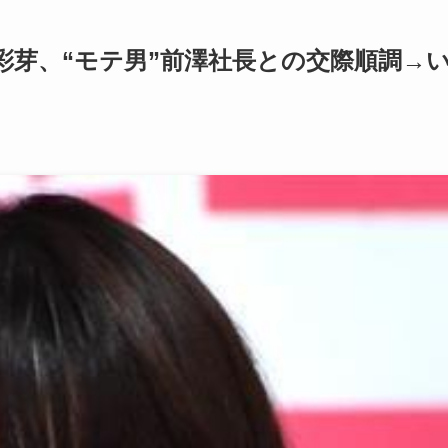
彩芽、“モテ男”前澤社長との交際順調→