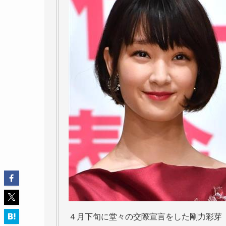
４月下旬に堂々の交際宣言をした剛力彩芽