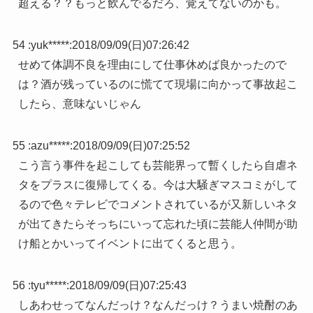
超える？？もっと飲んでるだろ、覚えてないのかも。
54 :
yuk*****
:
2018/09/09(日)07:26:42
せめて体調不良を理由にして仕事休めば良かったので
は？酒が残っているのに慌てて現場に向かって事故起こ
したら、意味ないじゃん
55 :
azu*****
:
2018/09/09(日)07:25:52
こう言う事件を起こしても芸能界って暫くしたら自虐ネ
タをプラスに復帰してくる。今は大騒ぎマスコミがして
るので色々テレビでコメントされているが又新しいネタ
が出てきたらそっちにいって忘れた頃に芸能人仲間が助
け船とかいってイベントに出てくると思う。
56 :
tyu*****
:
2018/09/09(日)07:25:43
しあわせってなんだっけ？なんだっけ？うまい焼酎のあ