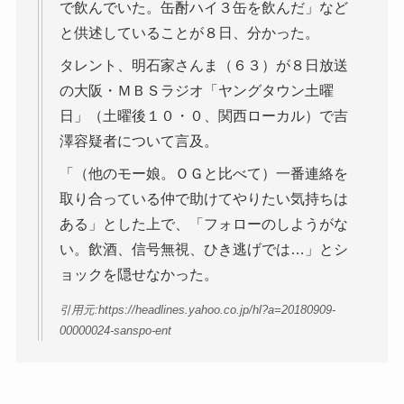
で飲んでいた。缶酎ハイ３缶を飲んだ」など
と供述していることが８日、分かった。
タレント、明石家さんま（６３）が８日放送
の大阪・ＭＢＳラジオ「ヤングタウン土曜
日」（土曜後１０・０、関西ローカル）で吉
澤容疑者について言及。
「（他のモー娘。ＯＧと比べて）一番連絡を
取り合っている仲で助けてやりたい気持ちは
ある」とした上で、「フォローのしようがな
い。飲酒、信号無視、ひき逃げでは…」とシ
ョックを隠せなかった。
引用元:https://headlines.yahoo.co.jp/hl?a=20180909-
00000024-sanspo-ent