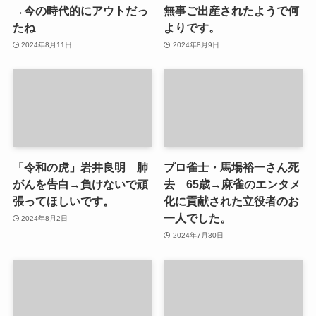
→今の時代的にアウトだっ
無事ご出産されたようで何
たね
よりです。
2024年8月11日
2024年8月9日
「令和の虎」岩井良明 肺
プロ雀士・馬場裕一さん死
がんを告白→負けないで頑
去 65歳→麻雀のエンタメ
張ってほしいです。
化に貢献された立役者のお
一人でした。
2024年8月2日
2024年7月30日