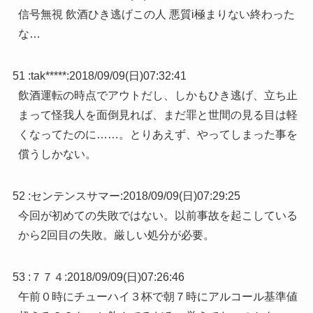
信号無視 飲酒ひき逃げこの人 悪質i極まりない終わった
な…
51 :
tak*****
:
2018/09/09(日)07:32:41
飲酒運転の時点でアウトだし、しかもひき逃げ、立ち止
まって怪我人を面倒見れば、まだ罪と世間の見る目は軽
くなってたのに……。とりあえず、やってしまった事を
償うしかない。
52 :
センテンスサマー
:
2018/09/09(日)07:29:25
今回が初めての失敗ではない。以前事故を起こしている
から2回目の失敗。厳しい処分が必要。
53 :
７７４
:
2018/09/09(日)07:26:46
午前０時にチューハイ３杯で朝７時にアルコール基準値