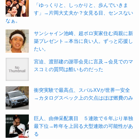
「ゆっくりと、しっかりと、歩んでいきま
す」→片岡大丈夫か？女見る目、センスない
なぁ。
サンシャイン池崎、超ボロ実家住む両親に新
築プレゼント→本当に良い人。ずっと応援し
たい。
宮迫、渡部建の謝罪会見に言及→会見でのマ
スコミの質問は酷いものだった
衝突実験で最高点、スバルXVが世界一安全
→カタログスペック上の欠点はほぼ燃費のみ
巨人、由伸采配裏目 ５連敗で６年ぶり単独
最下位→昨年を上回る大型連敗の可能性があ
る