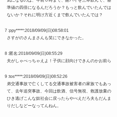
気になるのは、午前０時まで、酎ハイを三本飲んで、基
準値の四倍になるんだろうか？もっと飲んでいたんでは
ないか？それに明け方近くまで飲んでいたんでは？
7 :
ppy*****
:
2018/09/09(日)08:58:01
さすがのさんまさんも笑にできなかった。
8 :
匿名
:
2018/09/09(日)08:55:29
夫がしゃべっちゃえよ！子供に顔向けできんのかお前ら
9 :
tos*****
:
2018/09/09(日)08:52:26
弟交通事故で亡くしてる交通事故被害者の家族でもあっ
て、去年追突事故、今回は飲酒、信号無視、救護放棄の
ひき逃げこんな奴社会に戻ったらやべえだろ夫もだんま
りだしなどーなってんねん。