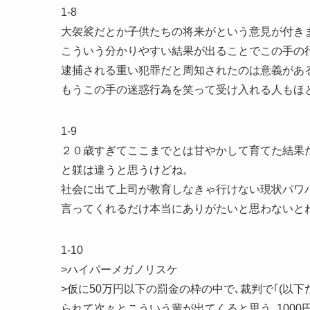
1-8
大袈裟だとか子供たちの将来がという意見が付き
こういう分かりやすい結果が出ることでこの手の
逮捕される重い犯罪だと周知されたのは意義があ
もうこの手の迷惑行為を笑って受け入れる人もほ
1-9
２０歳すぎてここまでとは甘やかして育てた結果
と躾は違うと思うけどね。
社会に出て上司が教育しなきゃ行けない現状パワ
言ってくれるだけ本当にありがたいと思わないと
1-10
>ハイパーメガノリスケ
>仮に50万円以下の罰金の枠の中で､裁判で｢(以下
られて次々とこういう輩が出てくると思う｡100