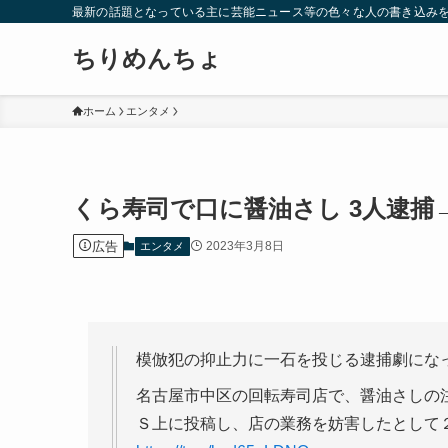
最新の話題となっている主に芸能ニュース等の色々な人の書き込み
ちりめんちょ
ホーム
エンタメ
くら寿司で口に醤油さし 3人逮
広告
2023年3月8日
エンタメ
模倣犯の抑止力に一石を投じる逮捕劇になっ
名古屋市中区の回転寿司店で、醤油さしの
Ｓ上に投稿し、店の業務を妨害したとして