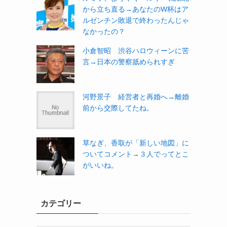
から立ち直る→あなたのW杯はア
ルゼンチン敗退で終わったんじゃ
なかったの？
小倉智昭 渋谷ハロウィーンに苦
言→日本の警察舐められすぎ
河野景子 経営者と再婚へ→離婚
前から交際してたね。
草なぎ、香取が「新しい地図」に
ついてコメント→３人でってとこ
がいいね。
カテゴリー