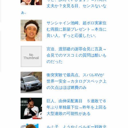
丈夫か？女見る目、センスないな
ぁ。
サンシャイン池崎、超ボロ実家住
む両親に新築プレゼント→本当に
良い人。ずっと応援したい。
宮迫、渡部建の謝罪会見に言及→
会見でのマスコミの質問は酷いも
のだった
衝突実験で最高点、スバルXVが
世界一安全→カタログスペック上
の欠点はほぼ燃費のみ
巨人、由伸采配裏目 ５連敗で６
年ぶり単独最下位→昨年を上回る
大型連敗の可能性がある
ルミ子、ようやくベルギー戦敗北