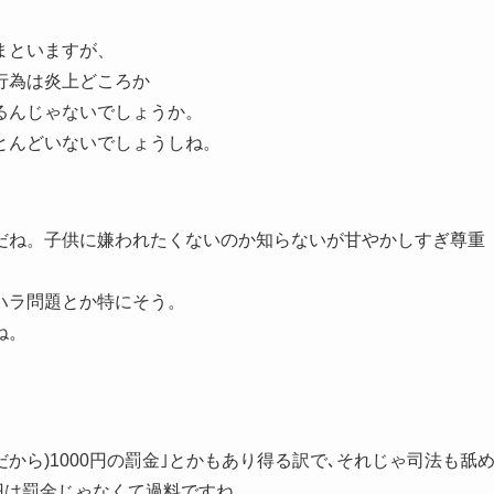
まといますが、
行為は炎上どころか
るんじゃないでしょうか。
とんどいないでしょうしね。
だね。子供に嫌われたくないのか知らないが甘やかしすぎ尊重
ハラ問題とか特にそう。
ね。
だから)1000円の罰金｣とかもあり得る訳で､それじゃ司法も舐
0円は罰金じゃなくて過料ですね。