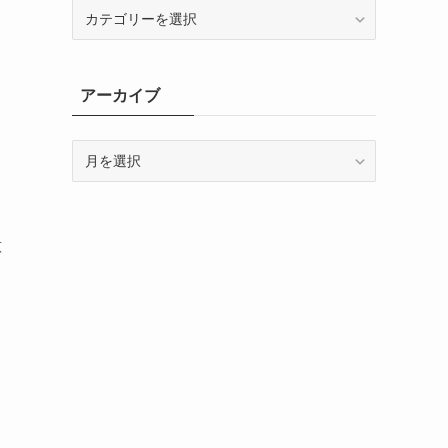
カ
テ
ゴ
リ
アーカイブ
ー
ア
ー
カ
イ
ブ
意