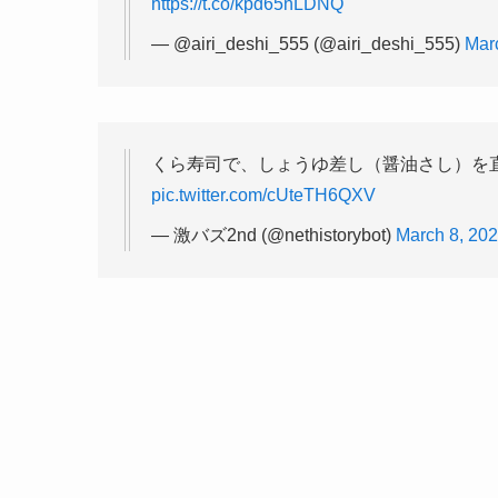
https://t.co/kpd65nLDNQ
— @airi_deshi_555 (@airi_deshi_555)
Mar
くら寿司で、しょうゆ差し（醤油さし）を
pic.twitter.com/cUteTH6QXV
— 激バズ2nd (@nethistorybot)
March 8, 20