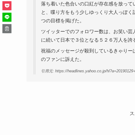
落ち着いた色合いの口紅が存在感を放って
と、喋り方をもう少しゆっくり大人っぽく
つの目標を掲げた。
ツイッターでのフォロワー数は、お笑い芸
に続いて日本で３位となる５２６万人を誇
祝福のメッセージが殺到しているきゃりー
のファンに訴えた。
引用元: https://headlines.yahoo.co.jp/hl?a=20190129
ス