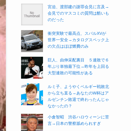
宮迫、渡部建の謝罪会見に言及→
会見でのマスコミの質問は酷いも
のだった
衝突実験で最高点、スバルXVが
世界一安全→カタログスペック上
の欠点はほぼ燃費のみ
巨人、由伸采配裏目 ５連敗で６
年ぶり単独最下位→昨年を上回る
大型連敗の可能性がある
ルミ子、ようやくベルギー戦敗北
から立ち直る→あなたのW杯はア
ルゼンチン敗退で終わったんじゃ
なかったの？
小倉智昭 渋谷ハロウィーンに苦
言→日本の警察舐められすぎ