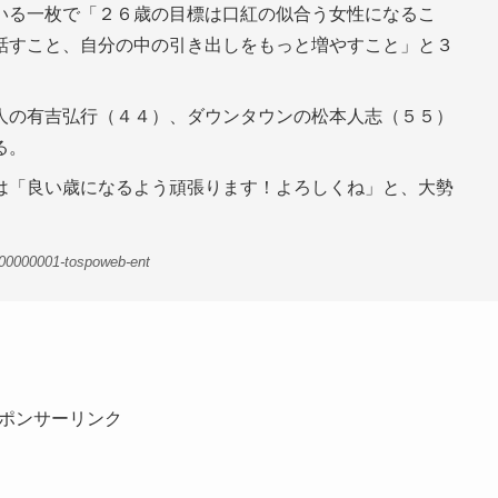
いる一枚で「２６歳の目標は口紅の似合う女性になるこ
話すこと、自分の中の引き出しをもっと増やすこと」と３
人の有吉弘行（４４）、ダウンタウンの松本人志（５５）
る。
は「良い歳になるよう頑張ります！よろしくね」と、大勢
-00000001-tospoweb-ent
ポンサーリンク