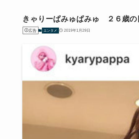
きゃりーぱみゅぱみゅ ２６歳の
広告
2019年1月29日
エンタメ