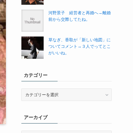
河野景子 経営者と再婚へ→離婚
前から交際してたね。
草なぎ、香取が「新しい地図」に
ついてコメント→３人でってとこ
がいいね。
カテゴリー
カ
テ
ゴ
リ
アーカイブ
ー