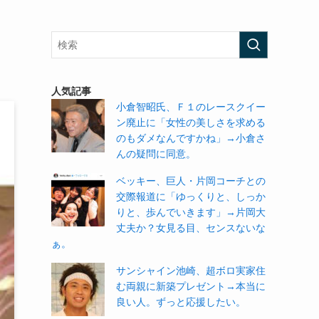
人気記事
小倉智昭氏、Ｆ１のレースクイー
ン廃止に「女性の美しさを求める
のもダメなんですかね」→小倉さ
んの疑問に同意。
ベッキー、巨人・片岡コーチとの
交際報道に「ゆっくりと、しっか
りと、歩んでいきます」→片岡大
丈夫か？女見る目、センスないな
ぁ。
サンシャイン池崎、超ボロ実家住
む両親に新築プレゼント→本当に
良い人。ずっと応援したい。