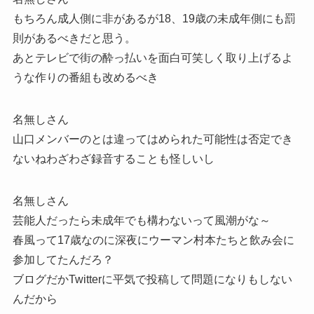
もちろん成人側に非があるが18、19歳の未成年側にも罰
則があるべきだと思う。
あとテレビで街の酔っ払いを面白可笑しく取り上げるよ
うな作りの番組も改めるべき
名無しさん
山口メンバーのとは違ってはめられた可能性は否定でき
ないねわざわざ録音することも怪しいし
名無しさん
芸能人だったら未成年でも構わないって風潮がな～
春風って17歳なのに深夜にウーマン村本たちと飲み会に
参加してたんだろ？
ブログだかTwitterに平気で投稿して問題になりもしない
んだから