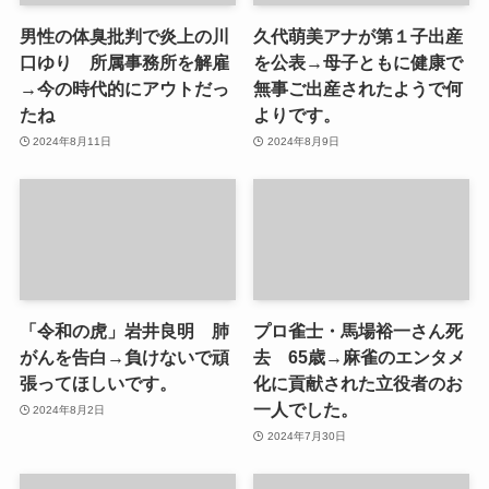
男性の体臭批判で炎上の川
久代萌美アナが第１子出産
口ゆり 所属事務所を解雇
を公表→母子ともに健康で
→今の時代的にアウトだっ
無事ご出産されたようで何
たね
よりです。
2024年8月11日
2024年8月9日
「令和の虎」岩井良明 肺
プロ雀士・馬場裕一さん死
がんを告白→負けないで頑
去 65歳→麻雀のエンタメ
張ってほしいです。
化に貢献された立役者のお
一人でした。
2024年8月2日
2024年7月30日