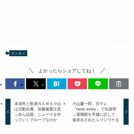
エンタメ
よかったらシェアしてね！
未成年と飲酒ＮＥＷＳ小山
小山慶一郎、日テレ
は活動自粛、加藤厳重注意
『news every.』で生謝罪
→自ら話題、ニュースを作
→退職願を手越に託して、
っていくグループなのか
速攻出されたらマジウケる