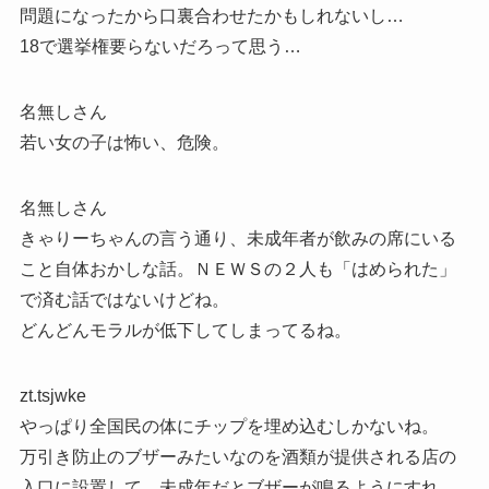
問題になったから口裏合わせたかもしれないし…
18で選挙権要らないだろって思う…
名無しさん
若い女の子は怖い、危険。
名無しさん
きゃりーちゃんの言う通り、未成年者が飲みの席にいる
こと自体おかしな話。ＮＥＷＳの２人も「はめられた」
で済む話ではないけどね。
どんどんモラルが低下してしまってるね。
zt.tsjwke
やっぱり全国民の体にチップを埋め込むしかないね。
万引き防止のブザーみたいなのを酒類が提供される店の
入口に設置して、未成年だとブザーが鳴るようにすれ