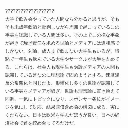
???????????????????
大学で飲み会やっていた人間なら分かると思うが、そも
そも未成年飲酒と批判しながら周囲で起こっているこの
事実を認識している人間は多い。その上でこの様な事象
が起きて騒ぎ責任を求める世論とメディアには違和感で
しかない。勿論、成人まで飲まない大学生もいるが、暗
黙で一年生も飲んでいる大学やサークルが大半を占めて
る。これらは、社会人も現学生も勿論メディアの人間も
認識している筈なのに理想論で固めようとする。速度違
反の常態化と同じだよ。形骸化し多くの世論が認識して
いる事実をメディアが騒ぎ、世論も理想論に置き換えて
同調、一気にトピックになり、スポンサー各位がイメー
ジを気にして対応、結果賠償含め負の構図に成る。実に
くだらない。日本は欧米を学んだほうが良い。日本の経
済社会で首を絞め合ってるだけだ。