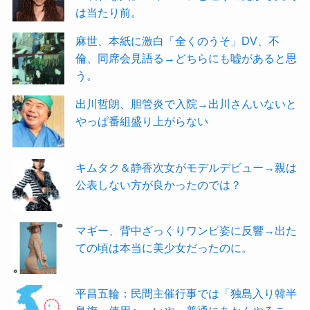
は当たり前。
麻世、本紙に激白「全くのうそ」DV、不
倫、同席会見語る→どちらにも嘘があると思
う。
出川哲朗、胆管炎で入院→出川さんいないと
やっぱ番組盛り上がらない
キムタク＆静香次女がモデルデビュー→親は
公表しない方が良かったのでは？
マギー、背中ざっくりワンピ姿に反響→出た
ての頃は本当に美少女だったのに。
平昌五輪：民間主催行事では「独島入り韓半