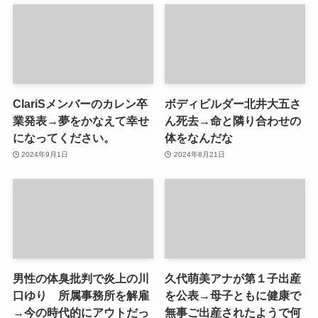
ClariSメンバーのカレン卒
ボディビルダー北井大五さ
業発表→夢をかなえて幸せ
ん死去→命と隣り合わせの
になってください。
体をなんだな
2024年9月1日
2024年8月21日
男性の体臭批判で炎上の川
久代萌美アナが第１子出産
口ゆり 所属事務所を解雇
を公表→母子ともに健康で
→今の時代的にアウトだっ
無事ご出産されたようで何