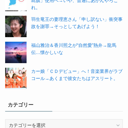
島旗」使用へ→いや、普通にあかんやろこ
れ。
羽生竜王の妻理恵さん「申し訳ない」衝突事
故を謝罪→そっとしてあげよう！
福山雅治＆香川照之が“自然愛”熱弁→龍馬
伝…懐かしいな
カー娘「ＣＤデビュー」へ！音楽業界がラブ
コール→あくまで彼女たちはアスリート。
カテゴリー
カ