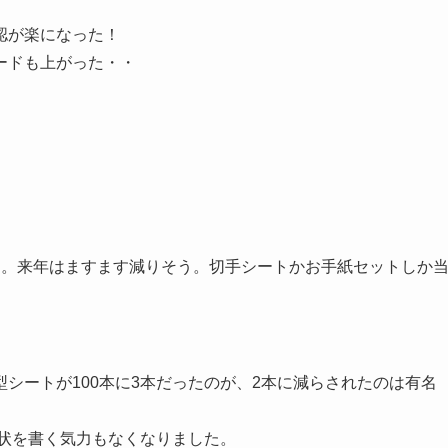
認が楽になった！
ードも上がった・・
た。来年はますます減りそう。切手シートかお手紙セットしか
シートが100本に3本だったのが、2本に減らされたのは有名
賀状を書く気力もなくなりました。