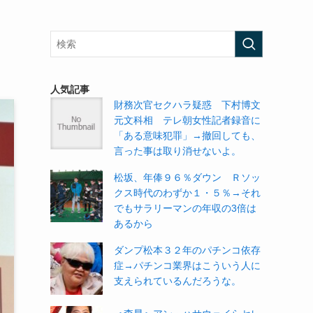
人気記事
財務次官セクハラ疑惑 下村博文
元文科相 テレ朝女性記者録音に
「ある意味犯罪」→撤回しても、
言った事は取り消せないよ。
松坂、年俸９６％ダウン Ｒソッ
クス時代のわずか１・５％→それ
でもサラリーマンの年収の3倍は
あるから
ダンプ松本３２年のパチンコ依存
症→パチンコ業界はこういう人に
支えられているんだろうな。