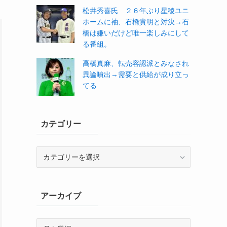
松井秀喜氏 ２６年ぶり星稜ユニ
ホームに袖、石橋貴明と対決→石
橋は嫌いだけど唯一楽しみにして
る番組。
高橋真麻、転売容認派とみなされ
異論噴出→需要と供給が成り立っ
てる
カテゴリー
カ
テ
ゴ
リ
アーカイブ
ー
ア