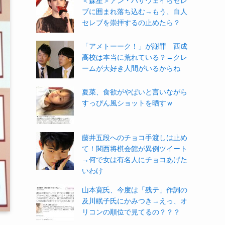
＜森星＞アン・ハサウェイらセレ
ブに囲まれ落ち込む→もう、白人
セレブを崇拝するの止めたら？
「アメトーーク！」が謝罪 西成
高校は本当に荒れている？→クレ
ームが大好き人間がいるからね
夏菜、食欲がやばいと言いながら
すっぴん風ショットを晒すｗ
藤井五段へのチョコ手渡しは止め
て！関西将棋会館が異例ツイート
→何で女は有名人にチョコあげた
いわけ
山本寛氏、今度は「残テ」作詞の
及川眠子氏にかみつき→えっ、オ
リコンの順位で見てるの？？？