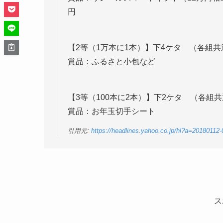
円
【2等（1万本に1本）】下4ケタ （各組共通
賞品：ふるさと小包など
【3等（100本に2本）】下2ケタ （各組共
賞品：お年玉切手シート
引用元:
https://headlines.yahoo.co.jp/hl?a=2018011
ス