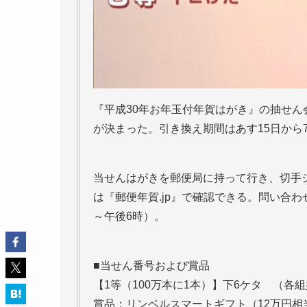
『平成30年お年玉付年賀はがき』の抽せん
が決まった。引き換え期間はあす15日から7
当せんはがきを郵便局に持って行き、切手
は『郵便年賀.jp』で確認できる。問い合わせは
～午後6時）。
■当せん番号および賞品
【1等（100万本に1本）】下6ケタ （各組共
賞品：リンベルスマートギフト（12万円相