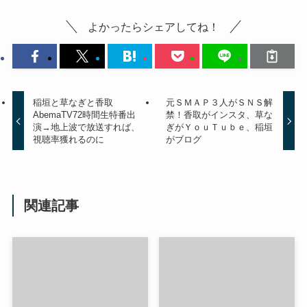
よかったらシェアしてね！
稲垣と草なぎと香取
元ＳＭＡＰ３人がＳＮＳ解
AbemaTV72時間生特番出
禁！香取がインスタ、草な
演→地上波で放送すれば、
ぎがＹｏｕＴｕｂｅ、稲垣
視聴率獲れるのに
がブログ
関連記事