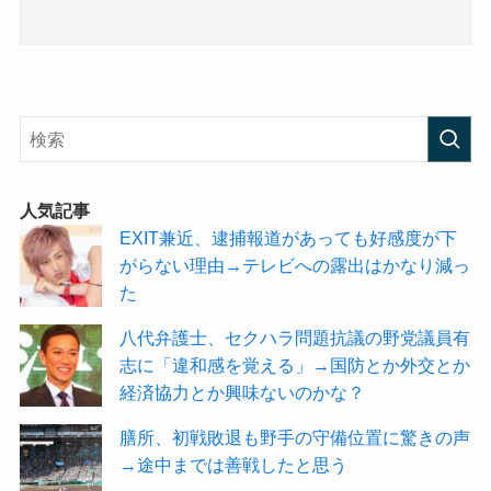
人気記事
EXIT兼近、逮捕報道があっても好感度が下
がらない理由→テレビへの露出はかなり減っ
た
八代弁護士、セクハラ問題抗議の野党議員有
志に「違和感を覚える」→国防とか外交とか
経済協力とか興味ないのかな？
膳所、初戦敗退も野手の守備位置に驚きの声
→途中までは善戦したと思う