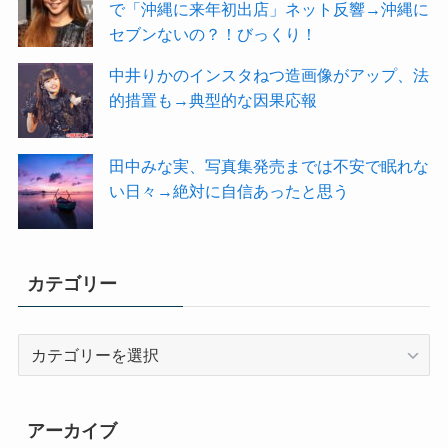
で「沖縄に来年初出店」ネット反響→沖縄に
セブンないの？！びっくり！
中井りかのインスタねつ造画像がアップ、法
的措置も→典型的な因果応報
田中みな実、写真集発売までは不安で眠れな
い日々→絶対に自信あったと思う
カテゴリー
カ
テ
ゴ
リ
アーカイブ
ー