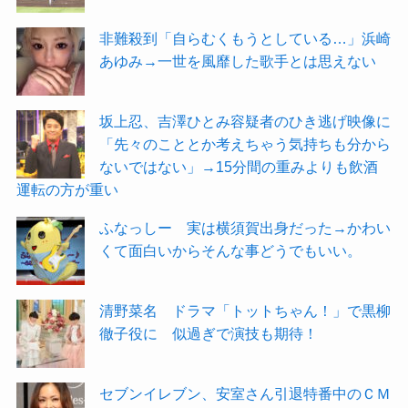
非難殺到「自らむくもうとしている…」浜崎
あゆみ→一世を風靡した歌手とは思えない
坂上忍、吉澤ひとみ容疑者のひき逃げ映像に
「先々のこととか考えちゃう気持ちも分から
ないではない」→15分間の重みよりも飲酒
運転の方が重い
ふなっしー 実は横須賀出身だった→かわい
くて面白いからそんな事どうでもいい。
清野菜名 ドラマ「トットちゃん！」で黒柳
徹子役に 似過ぎで演技も期待！
セブンイレブン、安室さん引退特番中のＣＭ