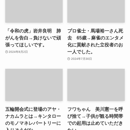
「令和の虎」岩井良明 肺
プロ雀士・馬場裕一さん死
がんを告白→負けないで頑
去 65歳→麻雀のエンタメ
張ってほしいです。
化に貢献された立役者のお
一人でした。
2024年8月2日
2024年7月30日
五輪開会式に登場のアヤ・
フワちゃん 美川憲一を呼
ナカムラとは→キンタロー
び捨て→子供が観る時間帯
のモノマネレパートリーに
での起用は止めていただき