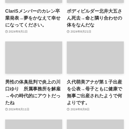
ClariSメンバーのカレン卒
ボディビルダー北井大五さ
業発表→夢をかなえて幸せ
ん死去→命と隣り合わせの
になってください。
体をなんだな
2024年9月1日
2024年8月21日
男性の体臭批判で炎上の川
久代萌美アナが第１子出産
口ゆり 所属事務所を解雇
を公表→母子ともに健康で
→今の時代的にアウトだっ
無事ご出産されたようで何
たね
よりです。
2024年8月11日
2024年8月9日