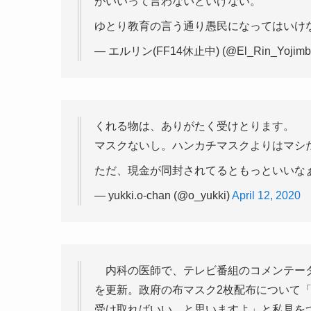
がいいって言わないといけない。
ゆとり教育の言う通り愚民になってはいけ
— エルリン(FF14休止中) (@El_Rin_Yojimb
くれる物は、ありがたく受けとります。
マスクないし。ハンカチマスクよりはマシ
ただ、現金が同封されてるともっといいな
— yukki.o-chan (@o_yukki)
April 12, 2020
内科の医師で、テレビ番組のコメンテータ
を更新。政府の布マスク2枚配布について
受け取ればいい、と思いますよ」と私見を