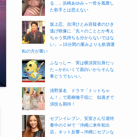
る…」浜崎あゆみ→一世を風靡し
た歌手とは思えない
坂上忍、吉澤ひとみ容疑者のひき
逃げ映像に「先々のこととか考え
ちゃう気持ちも分からないではな
い」→15分間の重みよりも飲酒運
転の方が重い
ふなっしー 実は横須賀出身だっ
た→かわいくて面白いからそんな
事どうでもいい。
清野菜名 ドラマ「トットちゃ
ん！」で黒柳徹子役に 似過ぎで
演技も期待！
セブンイレブン、安室さん引退特
番中のＣＭで「沖縄に来年初出
店」ネット反響→沖縄にセブンな