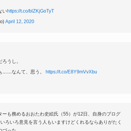
ない
https://t.co/blZKjGoTyT
o)
April 12, 2020
だろうし。
ぁ……なんて、思う。
https://t.co/E8Y9mVvXbu
ーも務めるおおたわ史絵氏（55）が12日、自身のブログ
「いろいろ意見を言う人もいますけどくれるならありがたく
つづった。