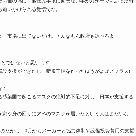
たお金の為に、他優先事項に回せない事が万が一でもあった時
も追いかけられる覚悟でな。
よ。市場に出てないだけ。そんなもん政府も調べろよ
ことではないと思います。
増設支援ができたし、新規工場を作ったほうがよほどプラスに
なく、
る感染国で起こるマスクの絶対的不足に対し、日本が支援する
が家や身の回りにアベのマスクが届いたという人はまだいな
たのだから、3月からメーカーと協力体制や設備投資費用の支援