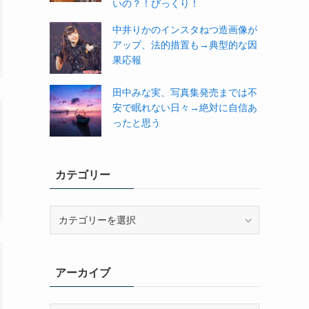
いの？！びっくり！
中井りかのインスタねつ造画像が
アップ、法的措置も→典型的な因
果応報
田中みな実、写真集発売までは不
安で眠れない日々→絶対に自信あ
ったと思う
カテゴリー
カ
テ
ゴ
リ
アーカイブ
ー