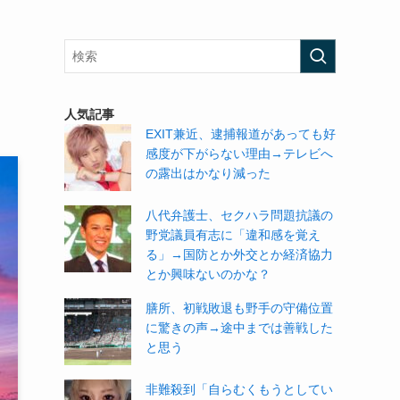
人気記事
EXIT兼近、逮捕報道があっても好
感度が下がらない理由→テレビへ
の露出はかなり減った
八代弁護士、セクハラ問題抗議の
野党議員有志に「違和感を覚え
る」→国防とか外交とか経済協力
とか興味ないのかな？
膳所、初戦敗退も野手の守備位置
に驚きの声→途中までは善戦した
と思う
非難殺到「自らむくもうとしてい