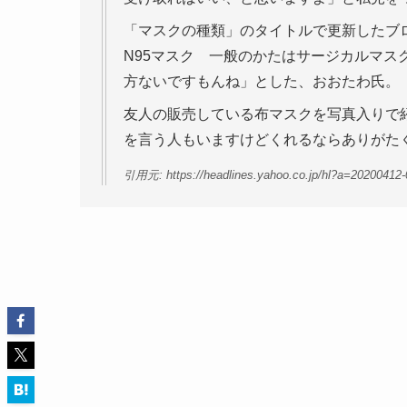
「マスクの種類」のタイトルで更新したブ
N95マスク 一般のかたはサージカルマ
方ないですもんね」とした、おおたわ氏。
友人の販売している布マスクを写真入りで
を言う人もいますけどくれるならありがた
引用元: https://headlines.yahoo.co.jp/hl?a=20200412