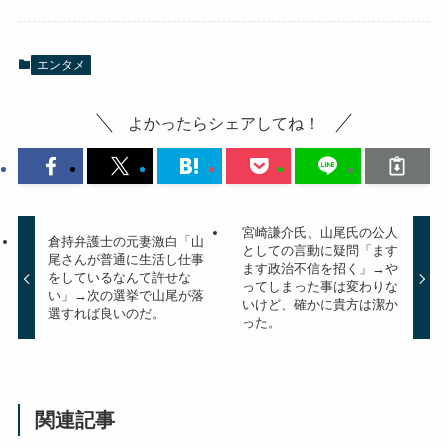
エンタメ
よかったらシェアしてね！
宮崎謙介氏、山尾氏の公人
倉持弁護士の元妻激白「山
としての言動に疑問「ます
尾さんが普通に生活し仕事
ます政治不信を招く」→や
をしているなんて許せな
ってしまった事は変わりな
い」→次の選挙で山尾が落
いけど、確かに貴方は潔か
選すれば良いのだ。
った。
関連記事