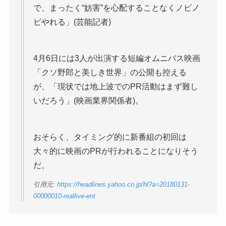
で、まったく“妨害”を心配することなくノビノ
ビやれる」(芸能記者)
4月6日には3人が出演する短編オムニバス映画
「クソ野郎と美しき世界」の公開も控える
が、「現状では地上波でのPR活動はまず難し
いだろう」(映画業界関係者)。
おそらく、タイミング的に新番組の初回は
大々的に映画のPRが行われることになりそう
だ。
引用元:
https://headlines.yahoo.co.jp/hl?a=20180131-
00000010-reallive-ent