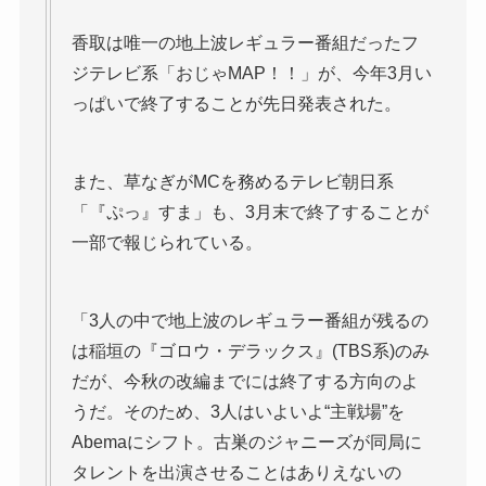
香取は唯一の地上波レギュラー番組だったフ
ジテレビ系「おじゃMAP！！」が、今年3月い
っぱいで終了することが先日発表された。
また、草なぎがMCを務めるテレビ朝日系
「『ぷっ』すま」も、3月末で終了することが
一部で報じられている。
「3人の中で地上波のレギュラー番組が残るの
は稲垣の『ゴロウ・デラックス』(TBS系)のみ
だが、今秋の改編までには終了する方向のよ
うだ。そのため、3人はいよいよ“主戦場”を
Abemaにシフト。古巣のジャニーズが同局に
タレントを出演させることはありえないの