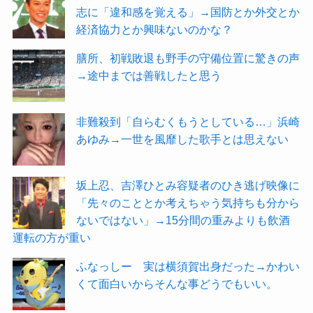
志に「違和感を覚える」→国防とか外交とか
経済協力とか興味ないのかな？
膳所、初戦敗退も野手の守備位置に驚きの声
→途中までは善戦したと思う
非難殺到「自らむくもうとしている…」浜崎
あゆみ→一世を風靡した歌手とは思えない
坂上忍、吉澤ひとみ容疑者のひき逃げ映像に
「先々のこととか考えちゃう気持ちも分から
ないではない」→15分間の重みよりも飲酒
運転の方が重い
ふなっしー 実は横須賀出身だった→かわい
くて面白いからそんな事どうでもいい。