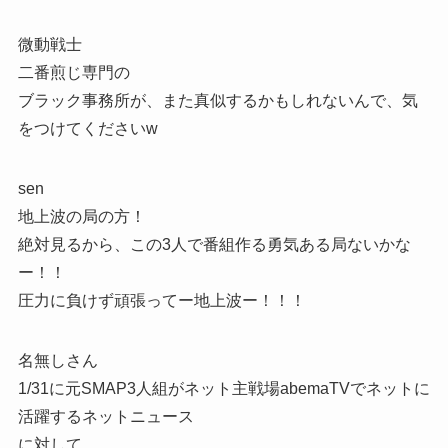
微動戦士
二番煎じ専門の
ブラック事務所が、また真似するかもしれないんで、気
をつけてくださいw
sen
地上波の局の方！
絶対見るから、この3人で番組作る勇気ある局ないかな
ー！！
圧力に負けず頑張ってー地上波ー！！！
名無しさん
1/31に元SMAP3人組がネット主戦場abemaTVでネットに
活躍するネットニュース
に対して、