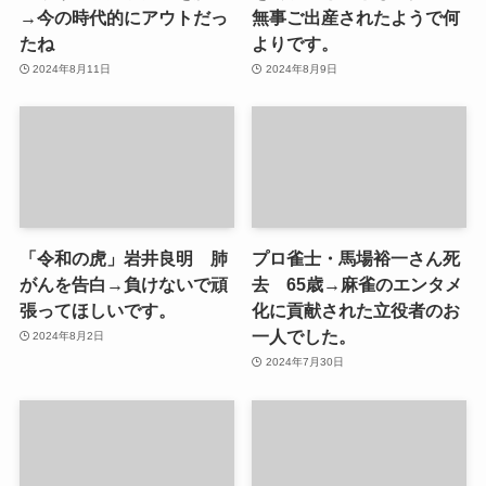
→今の時代的にアウトだっ
無事ご出産されたようで何
たね
よりです。
2024年8月11日
2024年8月9日
「令和の虎」岩井良明 肺
プロ雀士・馬場裕一さん死
がんを告白→負けないで頑
去 65歳→麻雀のエンタメ
張ってほしいです。
化に貢献された立役者のお
一人でした。
2024年8月2日
2024年7月30日