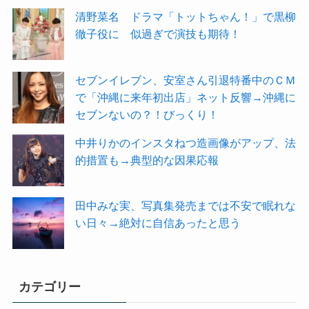
清野菜名 ドラマ「トットちゃん！」で黒柳
徹子役に 似過ぎで演技も期待！
セブンイレブン、安室さん引退特番中のＣＭ
で「沖縄に来年初出店」ネット反響→沖縄に
セブンないの？！びっくり！
中井りかのインスタねつ造画像がアップ、法
的措置も→典型的な因果応報
田中みな実、写真集発売までは不安で眠れな
い日々→絶対に自信あったと思う
カテゴリー