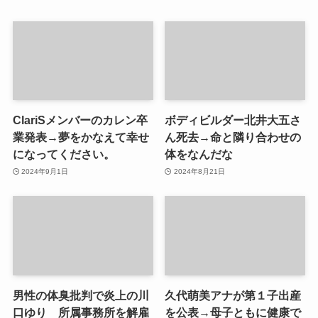
ClariSメンバーのカレン卒
ボディビルダー北井大五さ
業発表→夢をかなえて幸せ
ん死去→命と隣り合わせの
になってください。
体をなんだな
2024年9月1日
2024年8月21日
男性の体臭批判で炎上の川
久代萌美アナが第１子出産
口ゆり 所属事務所を解雇
を公表→母子ともに健康で