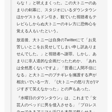
らな！」と吠えまくった。この大トニーのあ
まりの剣幕に、スタジオにいるダウンタウン
ほかゲストもドン引き。観ていた視聴者もテ
レビらしからぬ大トニーのキレ方に恐怖心を
覚える人もいたという。
放送後、大トニーは自身のTwitterにて「お見
苦しいとこをお見せしてしまい申し訳ありま
せんでした。」と視聴者へ謝罪。しかし、あ
まりに非人道的な企画だったためか、「あれ
は全然悪くないですよ」「普通に人間不信に
なる」と大トニーのブチギレを擁護する声が
相次いでいる一方、「(大トニーの怒り方が)マ
ジすぎて笑えなかった」との声もあった。
『水曜日のダウンタウン』は、これまで「女
芸人のベッドに男を侵入させる」「プロレス
ラーであるアニマル浜口を本気で怒らせる」