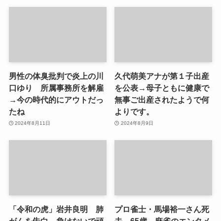
男性の体臭批判で炎上の川
久代萌美アナが第１子出産
口ゆり 所属事務所を解雇
を公表→母子ともに健康で
→今の時代的にアウトだっ
無事ご出産されたようで何
たね
よりです。
2024年8月11日
2024年8月9日
「令和の虎」岩井良明 肺
プロ雀士・馬場裕一さん死
がんを告白→負けないで頑
去 65歳→麻雀のエンタメ