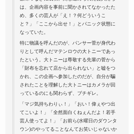
は、企画内容を事前に聞かされてなかったた
め、多くの芸人が「え！？何どういうこ
と？」「ここから出せ！」とパニック状態に
なっていた。
特に物議を呼んだのが、パンサー菅が身代わ
りとして呼んだマテンロウの大トニーであっ
たという。大トニーは尊敬する先輩の菅から
「財布を忘れて店から出られない」と嘘をつ
かれ、この企画へ参加したのだが、自分が騙
されたことを理解した大トニーはカメラが回
っているのにも関わらず、ブチギレ。
「マジ気持ちわりぃ！」「おい！偉ぇやつ出
てこいよ！」「全然面白くねぇんだよ！若手
芸人使ってよ！」「お前ら(水曜日のダウンタ
ウン)のやってることなんてお笑いじゃないか