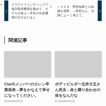
クラウドファンディングで
ＩＶＡＮ 野村祐希との結
免許取得費用を集めて、モ
婚を視野…→野村さん、冷
デルが炎上→学生の出産費
静によーく考えて。
用の方がまだまし
関連記事
ClariSメンバーのカレン卒
ボディビルダー北井大五さ
業発表→夢をかなえて幸せ
ん死去→命と隣り合わせの
になってください。
体をなんだな
2024年9月1日
2024年8月21日