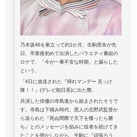
乃木坂46を巣立って約1か月。生駒里奈が先
日、卒業後初めて出演したバラエティ番組の
ロケで、「今が一番不安な時期」と漏らした
という。
「4日に放送された『帰れマンデー 見っけ
隊！！』(デレビ朝日系)に出た際、
共演した俳優の寺島進から励まされたそうで
す。寺島は下積み時代、恩人の北野武監督か
ら送られた『死ぬ間際で天下を獲ったら勝
ち』とのメッセージを励みに役者を続けてき
たことを明かしながら、生駒に『頑張ろう