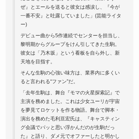
ぜ』とエールを送ると彼女は感涙し、『今が
一番不安』と吐露していました」(芸能ライタ
ー)
デビュー曲から5作連続でセンターを担当し、
黎明期からグループをけん引してきた生駒。
彼女は「乃木坂」という看板を自ら外し、新
天地を目指す。
そんな生駒の心強い味方は、業界内に多くい
ると言われる“ファン”だ。
「去年生駒は、舞台『モマの火星探索記』で
主演を務めました。これは少女ユーリが宇宙
を夢見てロケットを作る物語。舞台で脚本・
演出を務めた毛利亘宏氏は、『キャスティン
グ会議でパッと思い浮かんだのが生駒だっ
た』と語り、ダメ元でオファーしたと明かし