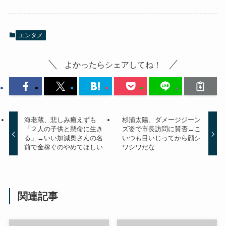
エンタメ
よかったらシェアしてね！
海老蔵、悲しみ癒えずも
杉浦太陽、ダメージジーン
「２人の子供と懸命に生き
ズ姿で市長訪問に賛否→こ
る」→いい加減奥さんの名
いつも目いじってから顔シ
前で金稼ぐのやめてほしい
ワシワだな
関連記事