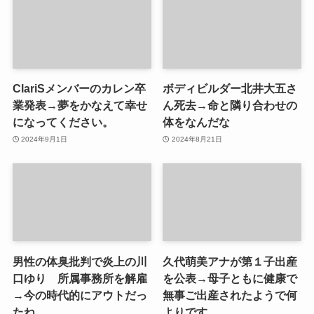
ClariSメンバーのカレン卒
ボディビルダー北井大五さ
業発表→夢をかなえて幸せ
ん死去→命と隣り合わせの
になってください。
体をなんだな
2024年9月1日
2024年8月21日
男性の体臭批判で炎上の川
久代萌美アナが第１子出産
口ゆり 所属事務所を解雇
を公表→母子ともに健康で
→今の時代的にアウトだっ
無事ご出産されたようで何
たね
よりです。