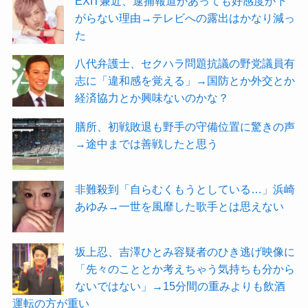
EXIT兼近、逮捕報道があっても好感度が下
がらない理由→テレビへの露出はかなり減っ
た
八代弁護士、セクハラ問題抗議の野党議員有
志に「違和感を覚える」→国防とか外交とか
経済協力とか興味ないのかな？
膳所、初戦敗退も野手の守備位置に驚きの声
→途中までは善戦したと思う
非難殺到「自らむくもうとしている…」浜崎
あゆみ→一世を風靡した歌手とは思えない
坂上忍、吉澤ひとみ容疑者のひき逃げ映像に
「先々のこととか考えちゃう気持ちも分から
ないではない」→15分間の重みよりも飲酒
運転の方が重い