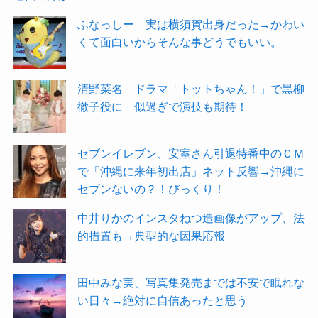
ふなっしー 実は横須賀出身だった→かわい
くて面白いからそんな事どうでもいい。
清野菜名 ドラマ「トットちゃん！」で黒柳
徹子役に 似過ぎで演技も期待！
セブンイレブン、安室さん引退特番中のＣＭ
で「沖縄に来年初出店」ネット反響→沖縄に
セブンないの？！びっくり！
中井りかのインスタねつ造画像がアップ、法
的措置も→典型的な因果応報
田中みな実、写真集発売までは不安で眠れな
い日々→絶対に自信あったと思う