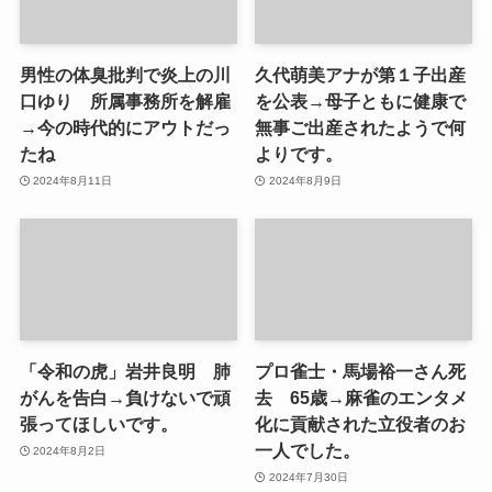
男性の体臭批判で炎上の川
久代萌美アナが第１子出産
口ゆり 所属事務所を解雇
を公表→母子ともに健康で
→今の時代的にアウトだっ
無事ご出産されたようで何
たね
よりです。
2024年8月11日
2024年8月9日
「令和の虎」岩井良明 肺
プロ雀士・馬場裕一さん死
がんを告白→負けないで頑
去 65歳→麻雀のエンタメ
張ってほしいです。
化に貢献された立役者のお
一人でした。
2024年8月2日
2024年7月30日