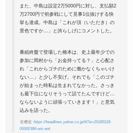
また、中島は設定2万5000円に対し、支払額2
万2700円で初参戦にして見事1位抜けする快
挙も達成。中島は「これが頂（いただき）の
景色ですか…」と誇らしげにコメントした。
番組終盤で登場した橋本は、史上最年少での
参加に岡村から「お金持ってる？」と心配さ
れ「これからゴチのために働かなくちゃいけ
ない…」と少し不安げ。それでも「このゴチ
が始まった時私は生まれてなかった。さっき
も最下位になりそうって話てたんですけど…
ならないように頑張っていきます！」と意気
込みを語った。
引用元:
https://headlines.yahoo.co.jp/hl?a=20180118-
00000386-oric-ent