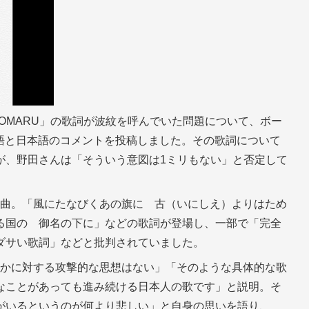
INOMARU」の歌詞が波紋を呼んでいた問題について、ボー
に英語と日本語のコメントを投稿しました。その歌詞について
が、野田さんは「そういう意図は1ミリもない」と否定して
た一曲。「風にたなびくあの旗に 古（いにしえ）よりはため
る国の 御名の下に」などの歌詞が登場し、一部で「完全
ダサい歌詞」などと批判されていました。
「誰かに対する攻撃的な思想はない」「そのような具体的な歌
なことがあっても進み続ける日本人の歌です」と説明。そ
がいるというのが何より悲しい」と自身の思いを語り、