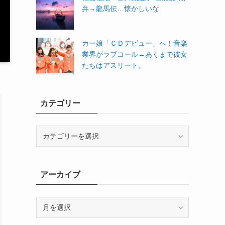
弁→龍馬伝…懐かしいな
カー娘「ＣＤデビュー」へ！音楽
業界がラブコール→あくまで彼女
たちはアスリート。
カテゴリー
カ
テ
ゴ
リ
アーカイブ
ー
ア
ー
カ