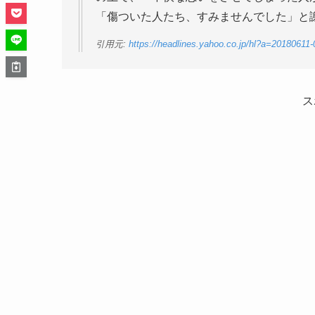
「傷ついた人たち、すみませんでした」と
引用元:
https://headlines.yahoo.co.jp/hl?a=20180611-
ス