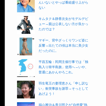
んいないとやっぱ番組盛り上がら
ない
キムタク＆静香次女がモデルデビ
ュー→親は公表しない方が良かっ
たのでは？
マギー、背中ざっくりワンピ姿に
反響→出たての頃は本当に美少女
だったのに。
平昌五輪：民間主催行事では「独
島入り韓半島旗」使用へ→いや、
普通にあかんやろこれ。
羽生竜王の妻理恵さん「申し訳な
い」衝突事故を謝罪→そっとして
あげよう！
福山雅治＆香川照之が“自然愛”熱