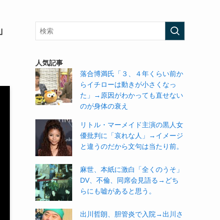
」
人気記事
落合博満氏「３、４年くらい前か
らイチローは動きが小さくなっ
た」→原因がわかっても直せない
のが身体の衰え
リトル・マーメイド主演の黒人女
優批判に「哀れな人」→イメージ
と違うのだから文句は当たり前。
麻世、本紙に激白「全くのうそ」
DV、不倫、同席会見語る→どち
らにも嘘があると思う。
出川哲朗、胆管炎で入院→出川さ