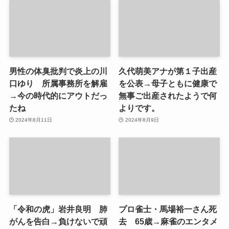
男性の体臭批判で炎上の川
久代萌美アナが第１子出産
口ゆり 所属事務所を解雇
を公表→母子ともに健康で
→今の時代的にアウトだっ
無事ご出産されたようで何
たね
よりです。
2024年8月11日
2024年8月9日
「令和の虎」岩井良明 肺
プロ雀士・馬場裕一さん死
がんを告白→負けないで頑
去 65歳→麻雀のエンタメ