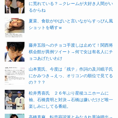
に荒れている？→クレームが大好き人間がい
るからね
夏菜、食欲がやばいと言いながらすっぴん風
ショットを晒すｗ
藤井五段へのチョコ手渡しは止めて！関西将
棋会館が異例ツイート→何で女は有名人にチ
ョコあげたいわけ
山本寛氏、今度は「残テ」作詞の及川眠子氏
にかみつき→えっ、オリコンの順位で見てる
の？？？
松井秀喜氏 ２６年ぶり星稜ユニホームに
袖、石橋貴明と対決→石橋は嫌いだけど唯一
楽しみにしてる番組。
高橋真麻、転売容認派とみなされ異論噴出→