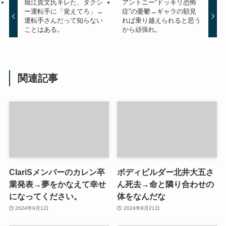
堀江貴文氏キレた、タクシ
アントニー“ドッキリ恐怖
ー運転手に「覚えてろ」→
症”の憂鬱→ギャラの額見
運転手さんだって知らない
れば乗り越えられると思う
ことはある。
から頑張れ。
関連記事
ClariSメンバーのカレン卒
ボディビルダー北井大五さ
業発表→夢をかなえて幸せ
ん死去→命と隣り合わせの
になってください。
体をなんだな
2024年9月1日
2024年8月21日