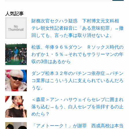
人気記事
財務次官セクハラ疑惑 下村博文元文科相
テレ朝女性記者録音に「ある意味犯罪」→撤
回しても、言った事は取り消せないよ。
松坂、年俸９６％ダウン Ｒソックス時代の
わずか１・５％→それでもサラリーマンの年
収の3倍はあるから
ダンプ松本３２年のパチンコ依存症→パチン
コ業界はこういう人に支えられているんだろ
うな。
＜森星＞アン・ハサウェイらセレブに囲まれ
落ち込む→もう、白人セレブを崇拝するの止
めたら？
「アメトーーク！」が謝罪 西成高校は本当