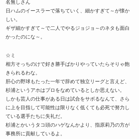
名無しさん
日ハムのイースラーで落ちていく、細かすぎて～が懐か
しい。
ギザ細かすぎて～で二人でやるジョジョ～のネタも面白
かったのにな～。
☆ミ
相方そっちのけで好き勝手ばかりやっていたらそりゃ飽
きられるわな。
肝心の野球もたった一年で辞めて独立リーグと言えど、
杉浦というアホはプロをなめているとしか思えない。
しかも芸人の仕事がある日は試合をサボるなんて、さら
に上を目指して可能性は限りなく低くても必死で努力し
ている選手たちに失礼だ。
杉浦とかいうタコ頭のハゲなんかより、指原莉乃の方が
事務所に貢献しているよ。