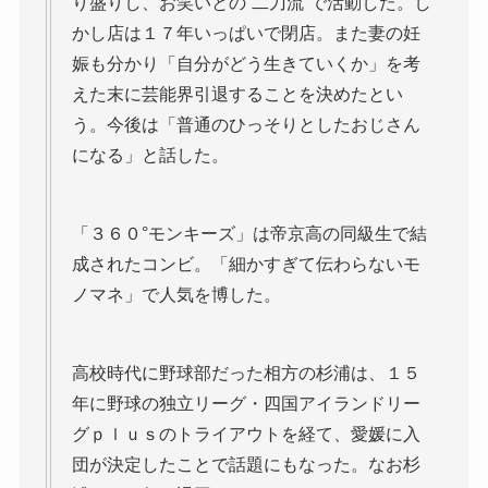
り盛りし、お笑いとの“二刀流”で活動した。し
かし店は１７年いっぱいで閉店。また妻の妊
娠も分かり「自分がどう生きていくか」を考
えた末に芸能界引退することを決めたとい
う。今後は「普通のひっそりとしたおじさん
になる」と話した。
「３６０°モンキーズ」は帝京高の同級生で結
成されたコンビ。「細かすぎて伝わらないモ
ノマネ」で人気を博した。
高校時代に野球部だった相方の杉浦は、１５
年に野球の独立リーグ・四国アイランドリー
グｐｌｕｓのトライアウトを経て、愛媛に入
団が決定したことで話題にもなった。なお杉