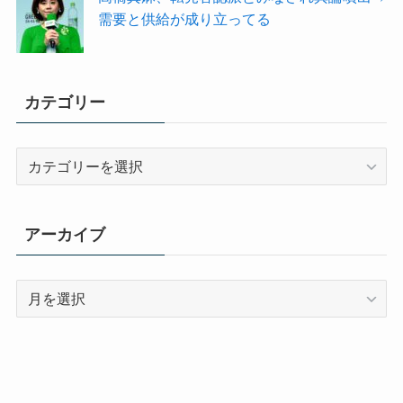
需要と供給が成り立ってる
カテゴリー
カ
テ
ゴ
リ
アーカイブ
ー
ア
ー
カ
イ
ブ