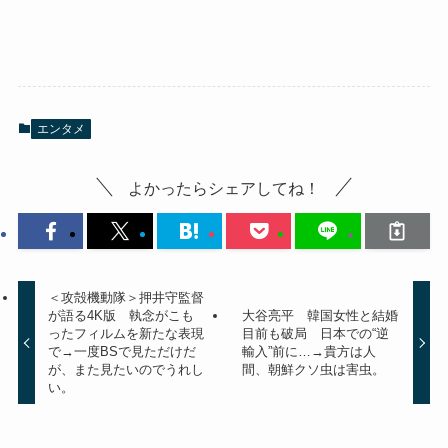
エンタメ
よかったらシェアしてね！
＜攻殻機動隊＞押井守監督
が語る4K版 執念がこも
大谷亮平 韓国女性と結婚
ったフィルムを新たな表現
目前も破局 日本での“逆
で→一度BSで見ただけだ
輸入”前に…→貴方は人
が、また見たいのでうれし
間、朝鮮クソ虫は害虫。
い。