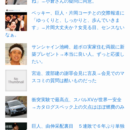
ね」→小倉さんの疑問に同意。
ベッキー、巨人・片岡コーチとの交際報道に
「ゆっくりと、しっかりと、歩んでいきま
す」→片岡大丈夫か？女見る目、センスない
なぁ。
サンシャイン池崎、超ボロ実家住む両親に新
築プレゼント→本当に良い人。ずっと応援し
たい。
宮迫、渡部建の謝罪会見に言及→会見でのマ
スコミの質問は酷いものだった
衝突実験で最高点、スバルXVが世界一安全
→カタログスペック上の欠点はほぼ燃費のみ
巨人、由伸采配裏目 ５連敗で６年ぶり単独