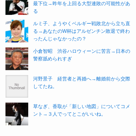
最下位→昨年を上回る大型連敗の可能性があ
る
ルミ子、ようやくベルギー戦敗北から立ち直
る→あなたのW杯はアルゼンチン敗退で終わ
ったんじゃなかったの？
小倉智昭 渋谷ハロウィーンに苦言→日本の
警察舐められすぎ
河野景子 経営者と再婚へ→離婚前から交際
してたね。
草なぎ、香取が「新しい地図」についてコメ
ント→３人でってとこがいいね。