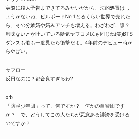
実際に殺人予告まできてるみたいだから、法的処置はし
ょうがないね。ビルボードNo.1とるくらい世界で売れた
ら、その分嫉妬や妬みアンチも増える。わざわざ、誰？
興味ないとか吐いている陰気ヤフコメ民も同じね(笑)BTS
ダンスも歌も一度見たら衝撃だよ。4年前のデビュー時か
らやばい。
サブロー
反日なのに？都合良すぎるわ?
orb
「防弾少年団」って、何ですか？ 何かの自警団です
か？ で、どうしてこの人たちが悪意ある誹謗を受ける
のですか？