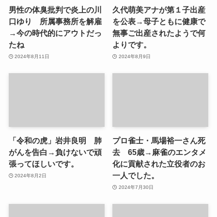
男性の体臭批判で炎上の川
久代萌美アナが第１子出産
口ゆり 所属事務所を解雇
を公表→母子ともに健康で
→今の時代的にアウトだっ
無事ご出産されたようで何
たね
よりです。
2024年8月11日
2024年8月9日
「令和の虎」岩井良明 肺
プロ雀士・馬場裕一さん死
がんを告白→負けないで頑
去 65歳→麻雀のエンタメ
張ってほしいです。
化に貢献された立役者のお
一人でした。
2024年8月2日
2024年7月30日