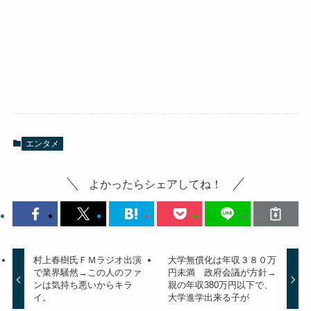
エンタメ
よかったらシェアしてね！
村上春樹氏ＦＭラジオ出演
大学無償化は年収３８０万
で業界騒然→この人のファ
円未満 政府会議が方針→
ンは気持ち悪いからキラ
親の年収380万円以下で、
イ。
大学進学出来る子が