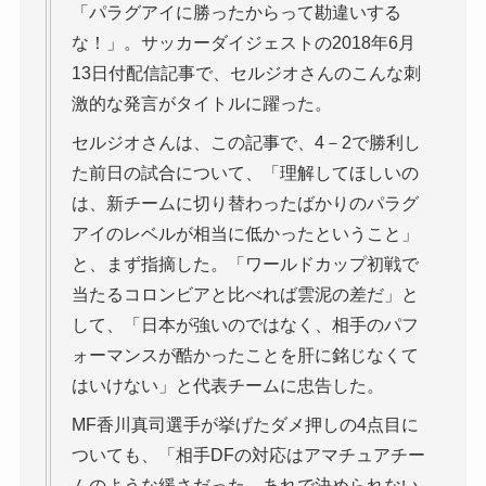
「パラグアイに勝ったからって勘違いする
な！」。サッカーダイジェストの2018年6月
13日付配信記事で、セルジオさんのこんな刺
激的な発言がタイトルに躍った。
セルジオさんは、この記事で、4－2で勝利し
た前日の試合について、「理解してほしいの
は、新チームに切り替わったばかりのパラグ
アイのレベルが相当に低かったということ」
と、まず指摘した。「ワールドカップ初戦で
当たるコロンビアと比べれば雲泥の差だ」と
して、「日本が強いのではなく、相手のパフ
ォーマンスが酷かったことを肝に銘じなくて
はいけない」と代表チームに忠告した。
MF香川真司選手が挙げたダメ押しの4点目に
ついても、「相手DFの対応はアマチュアチー
ムのような緩さだった。あれで決められない