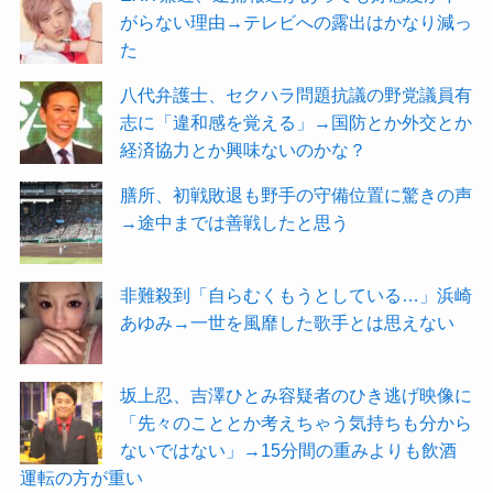
がらない理由→テレビへの露出はかなり減っ
た
八代弁護士、セクハラ問題抗議の野党議員有
志に「違和感を覚える」→国防とか外交とか
経済協力とか興味ないのかな？
膳所、初戦敗退も野手の守備位置に驚きの声
→途中までは善戦したと思う
非難殺到「自らむくもうとしている…」浜崎
あゆみ→一世を風靡した歌手とは思えない
坂上忍、吉澤ひとみ容疑者のひき逃げ映像に
「先々のこととか考えちゃう気持ちも分から
ないではない」→15分間の重みよりも飲酒
運転の方が重い