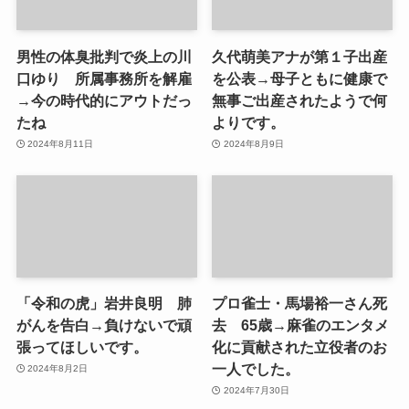
男性の体臭批判で炎上の川
久代萌美アナが第１子出産
口ゆり 所属事務所を解雇
を公表→母子ともに健康で
→今の時代的にアウトだっ
無事ご出産されたようで何
たね
よりです。
2024年8月11日
2024年8月9日
「令和の虎」岩井良明 肺
プロ雀士・馬場裕一さん死
がんを告白→負けないで頑
去 65歳→麻雀のエンタメ
張ってほしいです。
化に貢献された立役者のお
一人でした。
2024年8月2日
2024年7月30日