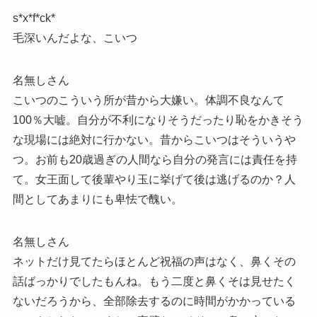
s*x*f*ck*
毛深いんだよな、こいつ
名無しさん
こいつのこういう所が昔から大嫌い。体調不良なんて
100％大嘘。自分が不利になりそうだったり恥をかきそう
な現場には絶対に行かない。昔からこいつはそういうや
つ。お前も20歳過ぎの人間なら自分の発言には責任を持
て。女王面して後輩やり玉に挙げて後は逃げるのか？人
間としてあまりにも卑怯で醜い。
名無しさん
ネットだけ見てたらほとんど祝福の声はなく、鼻くその
話ばっかりでしたもんね。もう二度と鼻くそは見せたく
ないだろうから、全部除去するのに時間がかかっている