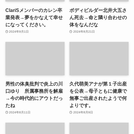
ClariSメンバーのカレン卒
ボディビルダー北井大五さ
業発表→夢をかなえて幸せ
ん死去→命と隣り合わせの
になってください。
体をなんだな
2024年9月1日
2024年8月21日
男性の体臭批判で炎上の川
久代萌美アナが第１子出産
口ゆり 所属事務所を解雇
を公表→母子ともに健康で
→今の時代的にアウトだっ
無事ご出産されたようで何
たね
よりです。
2024年8月11日
2024年8月9日