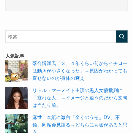
人気記事
落合博満氏「３、４年くらい前からイチロー
は動きが小さくなった」→原因がわかっても
直せないのが身体の衰え
リトル・マーメイド主演の黒人女優批判に
「哀れな人」→イメージと違うのだから文句
は当たり前。
麻世、本紙に激白「全くのうそ」DV、不
倫、同席会見語る→どちらにも嘘があると思
う。