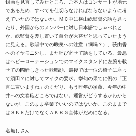
録画を見直してみたところ、ご本人はコンサートが地元
であるため、すべてを仕切らなければならないように考
えていたのではないか。ＭＣ中に横山総監督の話を遮っ
たり、外国からのメンバーに対し日本語でしゃべれと
か、総監督を差し置いて自分が大将だと思っていたよう
に見える。歌唱中での咲良への注意（恫喝？）、荻由香
へのイヤモニ外し、また呼び寄せて話をしている。最悪
はヘビーローテーションでのマイクスタンドに左腕を載
せての陶酔しきった歌唱顔、最後では一位の椅子に座っ
て須田？に対してマイクの要求。挙句の果てに例の「正
直に言いますね」のくだり、もう昨年の須藤、今年の中
井への文春砲どころではない。運営がどうするかわから
ないが、このまま卒業でいいのではないか。このままで
はＳＫＥだけでなくＡＫＢＧ全体がだめになる。
名無しさん