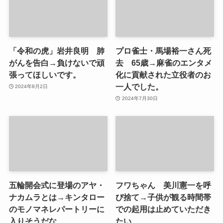
「令和の虎」岩井良明 肺
プロ雀士・馬場裕一さん死
がんを告白→負けないで頑
去 65歳→麻雀のエンタメ
張ってほしいです。
化に貢献された立役者のお
一人でした。
2024年8月2日
2024年7月30日
五輪開会式に登場のアヤ・
フワちゃん 美川憲一を呼
ナカムラとは→キンタロー
び捨て→子供が観る時間帯
のモノマネレパートリーに
での起用は止めていただき
入りそうだな
たい