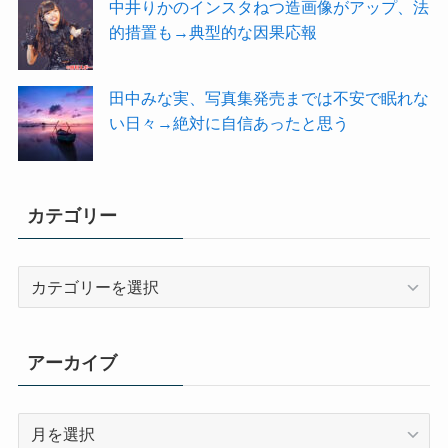
中井りかのインスタねつ造画像がアップ、法
的措置も→典型的な因果応報
田中みな実、写真集発売までは不安で眠れな
い日々→絶対に自信あったと思う
カテゴリー
カ
テ
ゴ
リ
アーカイブ
ー
ア