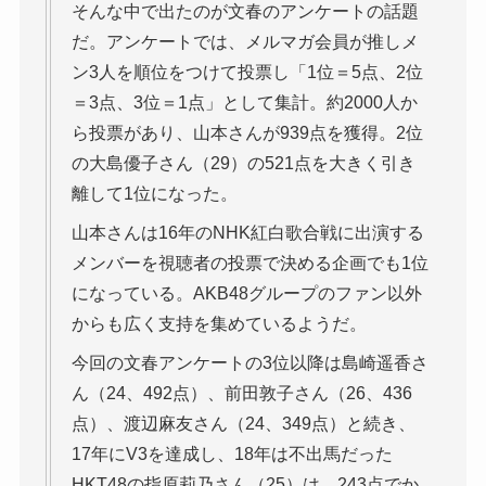
そんな中で出たのが文春のアンケートの話題
だ。アンケートでは、メルマガ会員が推しメ
ン3人を順位をつけて投票し「1位＝5点、2位
＝3点、3位＝1点」として集計。約2000人か
ら投票があり、山本さんが939点を獲得。2位
の大島優子さん（29）の521点を大きく引き
離して1位になった。
山本さんは16年のNHK紅白歌合戦に出演する
メンバーを視聴者の投票で決める企画でも1位
になっている。AKB48グループのファン以外
からも広く支持を集めているようだ。
今回の文春アンケートの3位以降は島崎遥香さ
ん（24、492点）、前田敦子さん（26、436
点）、渡辺麻友さん（24、349点）と続き、
17年にV3を達成し、18年は不出馬だった
HKT48の指原莉乃さん（25）は、243点でか