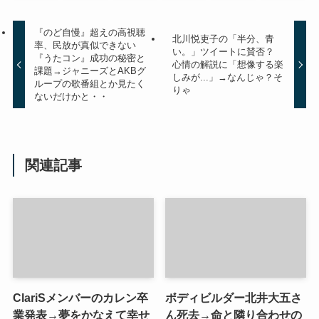
『のど自慢』超えの高視聴
北川悦吏子の「半分、青
率、民放が真似できない
い。」ツイートに賛否？
『うたコン』成功の秘密と
心情の解説に「想像する楽
課題→ジャニーズとAKBグ
しみが...」→なんじゃ？そ
ループの歌番組とか見たく
りゃ
ないだけかと・・
関連記事
ClariSメンバーのカレン卒
ボディビルダー北井大五さ
業発表→夢をかなえて幸せ
ん死去→命と隣り合わせの