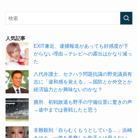
人気記事
EXIT兼近、逮捕報道があっても好感度が下
がらない理由→テレビへの露出はかなり減っ
た
八代弁護士、セクハラ問題抗議の野党議員有
志に「違和感を覚える」→国防とか外交とか
経済協力とか興味ないのかな？
膳所、初戦敗退も野手の守備位置に驚きの声
→途中までは善戦したと思う
非難殺到「自らむくもうとしている…」浜崎
あゆみ→一世を風靡した歌手とは思えない