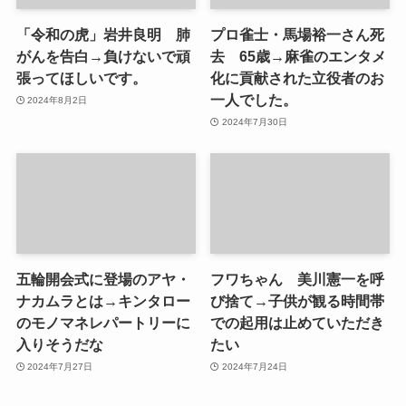
「令和の虎」岩井良明 肺
プロ雀士・馬場裕一さん死
がんを告白→負けないで頑
去 65歳→麻雀のエンタメ
張ってほしいです。
化に貢献された立役者のお
一人でした。
2024年8月2日
2024年7月30日
五輪開会式に登場のアヤ・
フワちゃん 美川憲一を呼
ナカムラとは→キンタロー
び捨て→子供が観る時間帯
のモノマネレパートリーに
での起用は止めていただき
入りそうだな
たい
2024年7月27日
2024年7月24日