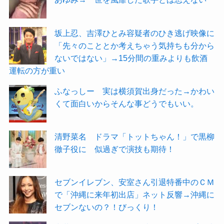
坂上忍、吉澤ひとみ容疑者のひき逃げ映像に
「先々のこととか考えちゃう気持ちも分から
ないではない」→15分間の重みよりも飲酒
運転の方が重い
ふなっしー 実は横須賀出身だった→かわい
くて面白いからそんな事どうでもいい。
清野菜名 ドラマ「トットちゃん！」で黒柳
徹子役に 似過ぎで演技も期待！
セブンイレブン、安室さん引退特番中のＣＭ
で「沖縄に来年初出店」ネット反響→沖縄に
セブンないの？！びっくり！