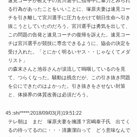
速見コーチが教え子の宮川選手に指導中に暴力とみられ
る行為があったことをいいことに、塚原夫妻は速見コー
チを引き離して宮川選手に圧力をかけて朝日生命へ引き
抜こうとしていたのだろう。宮川選手は勇気を出して、
この問題の告発と速見コーチの復帰を訴えた。速見コー
チは宮川選手が競技に専念できるように、協会の決定を
受け入れた。「とにかく明るいヤス・・じゃなくてメダ
リスト」
の森末さんと池谷さんが涙流して嗚咽しているのを見
て、つらくなった。騒動は残念だが、この引き抜き問題
を公にできたのはよかった。引き抜きをさせない対策
と、体操界の体質改善は必須だろう。
45 :
shi*****
:
2018/09/03(月)19:51:22
テレ朝は まだ 塚原夫妻を擁護？宮嶋泰子氏 出てく
るの待ってるのに・・・清廉潔白って どう意味なんで