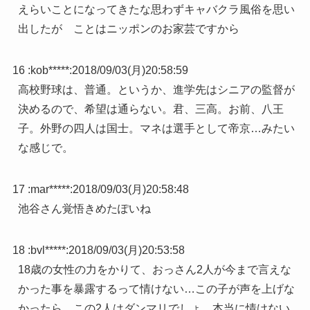
えらいことになってきたな思わずキャバクラ風俗を思い
出したが ことはニッポンのお家芸ですから
16 :
kob*****
:
2018/09/03(月)20:58:59
高校野球は、普通。というか、進学先はシニアの監督が
決めるので、希望は通らない。君、三高。お前、八王
子。外野の四人は国士。マネは選手として帝京…みたい
な感じで。
17 :
mar*****
:
2018/09/03(月)20:58:48
池谷さん覚悟きめたぽいね
18 :
bvl*****
:
2018/09/03(月)20:53:58
18歳の女性の力をかりて、おっさん2人が今まで言えな
かった事を暴露するって情けない…この子が声を上げな
かったら、この2人はダンマリでしょ。本当に情けない