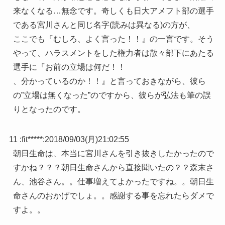
来なくなる…無念です。奇しくも日大アメフト部の選手
である宮川さんと同じ名字(読みは異なる)の方が、
ここでも『むしろ、よく言った！！』の一言です。そう
やって、ハラスメントをした権力者は散々部下にあたる
選手に『お前の立場は何だ！！
、分かっているのか！！』と言っておきながら、彼ら
の”立場は無くなった”のですから、彼らが弘法も筆の誤
りとなったのです。
11 :
fit*****
:
2018/09/03(月)21:02:55
朝日生命は、本当に宮川さんを引き抜きしたかったので
すかね？？？朝日生命さんから直接聞いたの？？森末さ
ん、池谷さん。。仕事増えてよかったですね。。朝日生
命さんのおかげでしょ。。感謝する事を忘れたらダメで
すよ。。