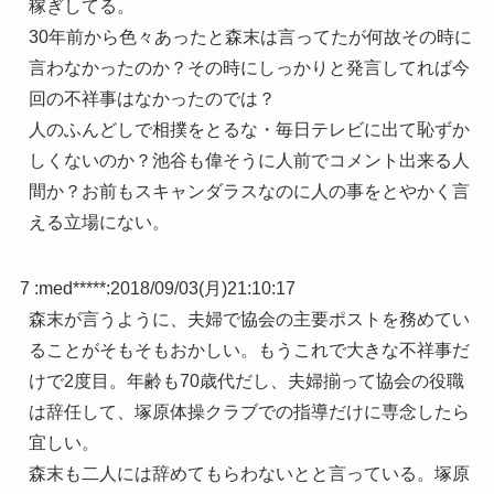
稼ぎしてる。
30年前から色々あったと森末は言ってたが何故その時に
言わなかったのか？その時にしっかりと発言してれば今
回の不祥事はなかったのでは？
人のふんどしで相撲をとるな・毎日テレビに出て恥ずか
しくないのか？池谷も偉そうに人前でコメント出来る人
間か？お前もスキャンダラスなのに人の事をとやかく言
える立場にない。
7 :
med*****
:
2018/09/03(月)21:10:17
森末が言うように、夫婦で協会の主要ポストを務めてい
ることがそもそもおかしい。もうこれで大きな不祥事だ
けで2度目。年齢も70歳代だし、夫婦揃って協会の役職
は辞任して、塚原体操クラブでの指導だけに専念したら
宜しい。
森末も二人には辞めてもらわないとと言っている。塚原