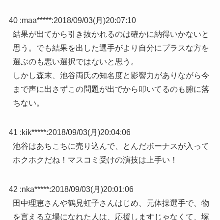
40 :
maa*****
:
2018/09/03(月)20:07:10
結果が出てから引き抜かれるのは確かに納得いかないと
思う。でも結果を出した選手がより自分にプラスな方を
選ぶのも悪い選択ではないと思う。
しかし森末、池谷両氏の知名度と影響力がありながら今
まで声に出さずこの問題が出でから叩いてるのも腑に落
ちない。
41 :
kik*****
:
2018/09/03(月)20:04:06
池谷はあちこちに売り込んで、とんだボーナスが入って
ホクホクだね！マスコミ受けの演技は上手い！
42 :
nka*****
:
2018/09/03(月)20:01:06
田中理恵さんや鶴見虹子さんはじめ、元体操選手で、物
を言える立場になれた人は、応援しますじゃなくて、塚