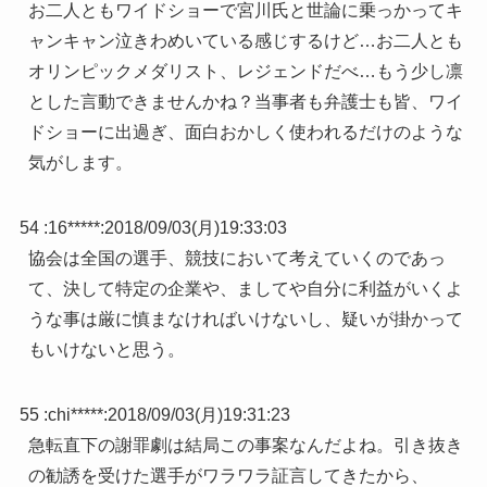
お二人ともワイドショーで宮川氏と世論に乗っかってキ
ャンキャン泣きわめいている感じするけど…お二人とも
オリンピックメダリスト、レジェンドだべ…もう少し凛
とした言動できませんかね？当事者も弁護士も皆、ワイ
ドショーに出過ぎ、面白おかしく使われるだけのような
気がします。
54 :
16*****
:
2018/09/03(月)19:33:03
協会は全国の選手、競技において考えていくのであっ
て、決して特定の企業や、ましてや自分に利益がいくよ
うな事は厳に慎まなければいけないし、疑いが掛かって
もいけないと思う。
55 :
chi*****
:
2018/09/03(月)19:31:23
急転直下の謝罪劇は結局この事案なんだよね。引き抜き
の勧誘を受けた選手がワラワラ証言してきたから、