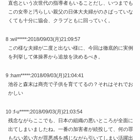
直也という次世代の指導者もいることだし、いつまでも
この女帝と汚らしい親父の日体大夫婦がのさばっていな
くても十分に協会、クラブともに回っていく。
8 :
wil*****
:
2018/09/03(月)21:09:57
この様な夫婦が二度と出ない様に、今回は徹底的に実例
を列挙して体操界から追放を決めるべき。
9 :
ham*****
:
2018/09/03(月)21:04:41
池谷と森末は商売で子供を育ててるの？それはそれでお
かしい
10 :
f-u*****
:
2018/09/03(月)21:03:54
残念ながらここでも、日本の組織の悪いところが全面に
出てしまいましたね。一番の加害者が続投して、何の罪
もない若い方が罪悪感を感じながら引いてしまい活躍出