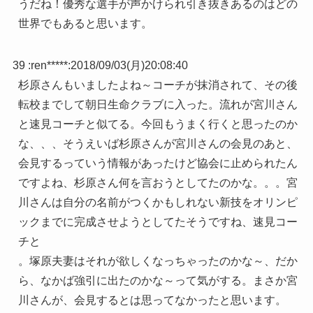
うだね！優秀な選手が声かけられ引き抜きあるのはどの
世界でもあると思います。
39 :
ren*****
:
2018/09/03(月)20:08:40
杉原さんもいましたよね～コーチが抹消されて、その後
転校までして朝日生命クラブに入った。流れが宮川さん
と速見コーチと似てる。今回もうまく行くと思ったのか
な、、、そうえいば杉原さんが宮川さんの会見のあと、
会見するっていう情報があったけど協会に止められたん
ですよね、杉原さん何を言おうとしてたのかな。。。宮
川さんは自分の名前がつくかもしれない新技をオリンピ
ックまでに完成させようとしてたそうですね、速見コー
チと
。塚原夫妻はそれが欲しくなっちゃったのかな～、だか
ら、なかば強引に出たのかな～って気がする。まさか宮
川さんが、会見するとは思ってなかったと思います。