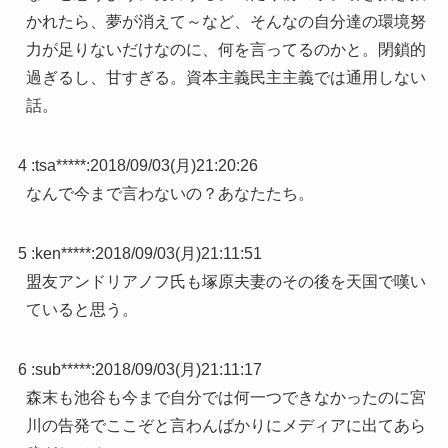
かれたら、夢が消えて～など、そんなの自分達の環境努
力が足りないだけなのに、何を言ってるのかと。閉鎖的
過ぎるし、甘すぎる。資本主義民主主義では通用しない
話。
4 :
tsa*****
:
2018/09/03(月)21:20:26
なんで今まで言わないの？あなたたち。
5 :
ken*****
:
2018/09/03(月)21:11:51
盟友アンドリアノフ氏も塚原夫妻のその後を天国で嘆い
ていると思う。
6 :
sub*****
:
2018/09/03(月)21:11:17
森末も池谷も今まで自分では何一つできなかったのに宮
川の告発でここぞと言わんばかりにメディアに出てあら