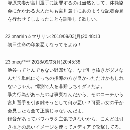
塚原夫妻が宮川選手に謝罪するのは当然として、体操協
会にかかわる大人たちも宮川選手にあのような記者会見
を行わせてしまったことを謝罪して欲しい。
22 :
maririn☆マリリン
:
2018/09/03(月)20:48:13
朝日生命の印象悪くなってるよね！
23 :
meg*****
:
2018/09/03(月)20:45:38
池谷ってとんでもない野郎だな。なぜ引き抜きがダメな
んだ？単純にそっちの指導の方が良かっただけかもしれ
ないじゃん。憶測で人を非難しちゃダメだよ。
暴力行為があったのは事実なんだから、そのコーチから
宮川選手を引き離そうとして何が悪い？可愛い女の子が
会見したら全て正義じゃないんだよ。
録音があってパワハラを主張できないから、こんどは引
き抜きの悪いイメージを使ってメディアで攻撃してる。