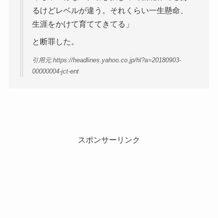
るけどレベルが違う。それくらい一生懸命、
生涯をかけて育ててきてる」
と断罪した。
引用元:https://headlines.yahoo.co.jp/hl?a=20180903-
00000004-jct-ent
スポンサーリンク