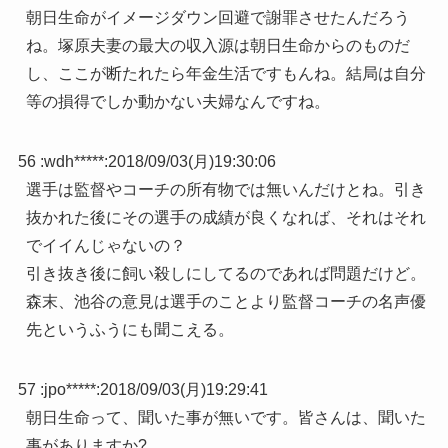
朝日生命がイメージダウン回避で謝罪させたんだろう
ね。塚原夫妻の最大の収入源は朝日生命からのものだ
し、ここが断たれたら年金生活ですもんね。結局は自分
等の損得でしか動かない夫婦なんですね。
56 :
wdh*****
:
2018/09/03(月)19:30:06
選手は監督やコーチの所有物では無いんだけとね。引き
抜かれた後にその選手の成績が良くなれば、それはそれ
でイイんじゃないの？
引き抜き後に飼い殺しにしてるのであれば問題だけど。
森末、池谷の意見は選手のことより監督コーチの名声優
先というふうにも聞こえる。
57 :
jpo*****
:
2018/09/03(月)19:29:41
朝日生命って、聞いた事が無いです。皆さんは、聞いた
事がありますか?