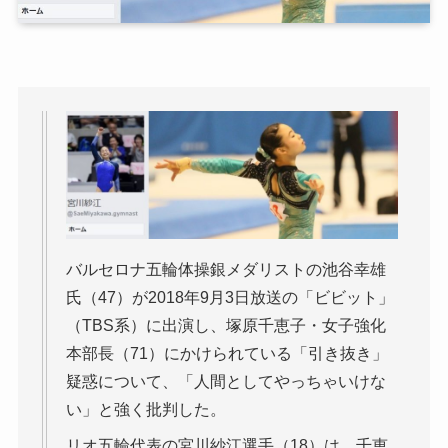
バルセロナ五輪体操銀メダリストの池谷幸雄
氏（47）が2018年9月3日放送の「ビビット」
（TBS系）に出演し、塚原千恵子・女子強化
本部長（71）にかけられている「引き抜き」
疑惑について、「人間としてやっちゃいけな
い」と強く批判した。
リオ五輪代表の宮川紗江選手（18）は、千恵