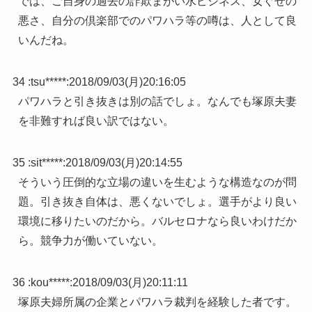
では、ご自身の過去の詐欺まがい水ビジネス、女ぐせの
悪さ、自分の倶楽部でのパワハラ等の噂は、人として良
いんだね。
34 :
tsu*****
:
2018/09/03(月)20:16:05
パワハラと引き抜きは別の話でしょ。なんでも塚原夫妻
を非難すれば良い訳ではない。
35 :
sit*****
:
2018/09/03(月)20:14:55
そういう圧倒的な立場の違いを生むような構造なのが問
題。引き抜き自体は、悪くないでしょ。選手がより良い
環境に移りたいのだから。バルセロナなら良いわけだか
ら。競争力が働いていない。
36 :
kou*****
:
2018/09/03(月)20:11:11
塚原夫婦所属の企業とパワハラ裁判を経験した者です。