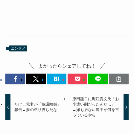
エンタメ
よかったらシェアしてね！
原田龍二に堀江貴文氏「お
たけし元妻が「協議離婚」
小遣い制だったんだ…」
報告→妻の粘り勝ちだな。
→嫁も居ない連中が何を言
っているやら