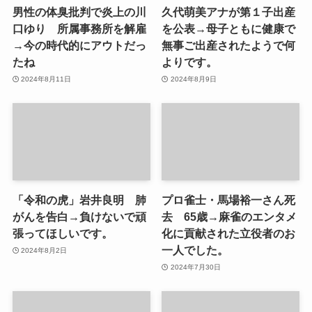
男性の体臭批判で炎上の川
久代萌美アナが第１子出産
口ゆり 所属事務所を解雇
を公表→母子ともに健康で
→今の時代的にアウトだっ
無事ご出産されたようで何
たね
よりです。
2024年8月11日
2024年8月9日
「令和の虎」岩井良明 肺
プロ雀士・馬場裕一さん死
がんを告白→負けないで頑
去 65歳→麻雀のエンタメ
張ってほしいです。
化に貢献された立役者のお
一人でした。
2024年8月2日
2024年7月30日