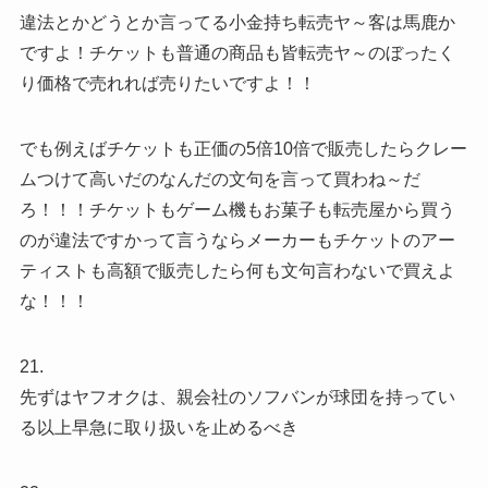
違法とかどうとか言ってる小金持ち転売ヤ～客は馬鹿か
ですよ！チケットも普通の商品も皆転売ヤ～のぼったく
り価格で売れれば売りたいですよ！！
でも例えばチケットも正価の5倍10倍で販売したらクレー
ムつけて高いだのなんだの文句を言って買わね～だ
ろ！！！チケットもゲーム機もお菓子も転売屋から買う
のが違法ですかって言うならメーカーもチケットのアー
ティストも高額で販売したら何も文句言わないで買えよ
な！！！
21.
先ずはヤフオクは、親会社のソフバンが球団を持ってい
る以上早急に取り扱いを止めるべき