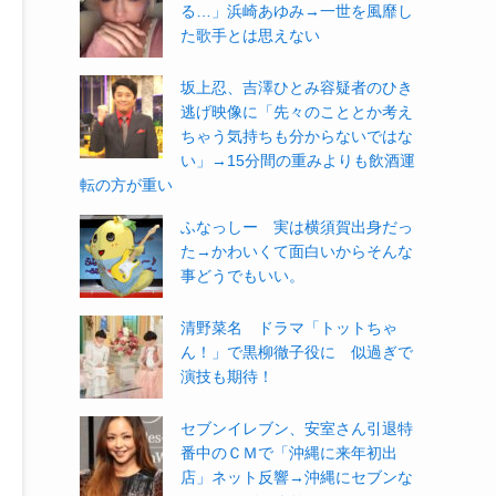
る…」浜崎あゆみ→一世を風靡し
た歌手とは思えない
坂上忍、吉澤ひとみ容疑者のひき
逃げ映像に「先々のこととか考え
ちゃう気持ちも分からないではな
い」→15分間の重みよりも飲酒運
転の方が重い
ふなっしー 実は横須賀出身だっ
た→かわいくて面白いからそんな
事どうでもいい。
清野菜名 ドラマ「トットちゃ
ん！」で黒柳徹子役に 似過ぎで
演技も期待！
セブンイレブン、安室さん引退特
番中のＣＭで「沖縄に来年初出
店」ネット反響→沖縄にセブンな