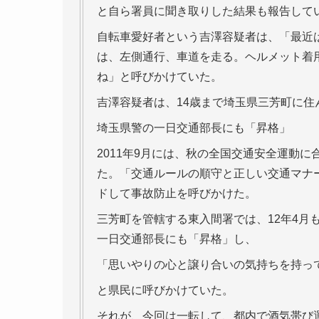
と自ら署員に聞き取りした結果も報告して
自転車愛好者という吉澤容疑者は、「最近
は、左側通行、車道を走る。ヘルメット着
ね」と呼びかけていた。
吉澤容疑者は、14歳まで埼玉県三芳町に
埼玉県警の一日交通部長にも「昇格」
2011年9月には、秋の全国交通安全運動
た。「交通ルールの順守と正しい交通マナ
ドして事故防止を呼びかけた。
三芳町を管轄する東入間署では、12年4月
一日交通部長にも「昇格」し、
「思いやりの心と譲り合いの気持ちを持っ
と県民に呼びかけていた。
それが、今回は一転して、都内で酒気帯び