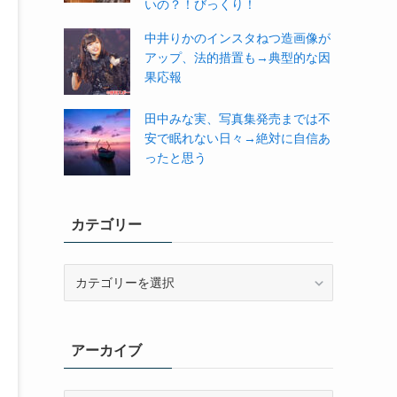
いの？！びっくり！
中井りかのインスタねつ造画像が
アップ、法的措置も→典型的な因
果応報
田中みな実、写真集発売までは不
安で眠れない日々→絶対に自信あ
ったと思う
カテゴリー
カ
テ
ゴ
リ
アーカイブ
ー