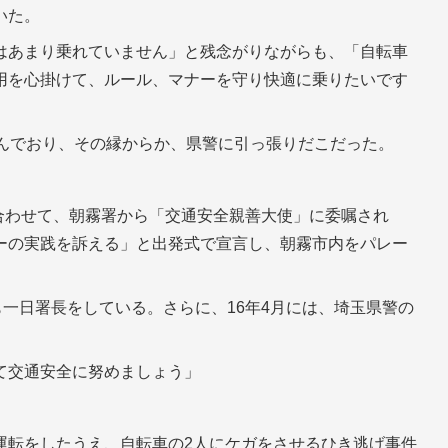
いた。
はあまり乗れていません」と残念がりながらも、「自転車
用を心掛けて、ルール、マナーを守り快適に乗りたいです
住んでおり、その縁からか、県警に引っ張りだこだった。
に合わせて、朝霧署から「交通安全親善大使」に委嘱され
ーの実践を訴える」と出発式で宣言し、朝霧市内をパレー
も一日署長をしている。さらに、16年4月には、埼玉県警の
て交通安全に努めましょう」
運転をしたうえ、自転車の2人にケガをさせるひき逃げ事件