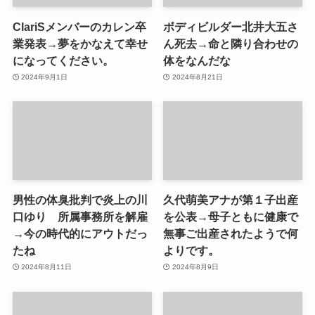
ClariSメンバーのカレン卒
ボディビルダー北井大五さ
業発表→夢をかなえて幸せ
ん死去→命と隣り合わせの
になってください。
体をなんだな
2024年9月1日
2024年8月21日
男性の体臭批判で炎上の川
久代萌美アナが第１子出産
口ゆり 所属事務所を解雇
を公表→母子ともに健康で
→今の時代的にアウトだっ
無事ご出産されたようで何
たね
よりです。
2024年8月11日
2024年8月9日