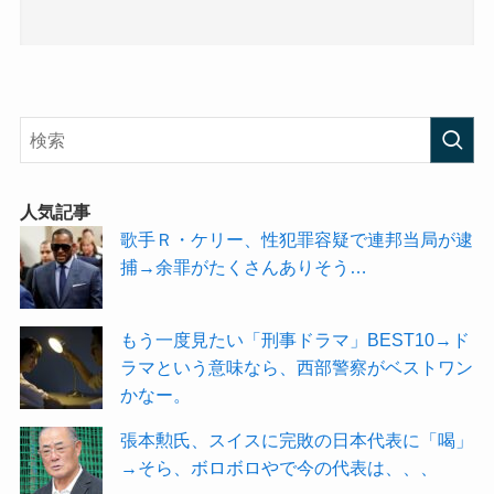
人気記事
歌手Ｒ・ケリー、性犯罪容疑で連邦当局が逮
捕→余罪がたくさんありそう…
もう一度見たい「刑事ドラマ」BEST10→ド
ラマという意味なら、西部警察がベストワン
かなー。
張本勲氏、スイスに完敗の日本代表に「喝」
→そら、ボロボロやで今の代表は、、、