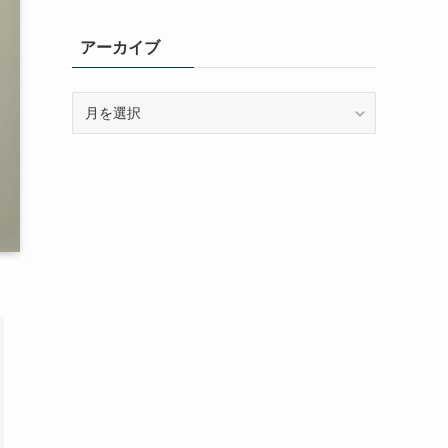
ゴ
リ
アーカイブ
ー
ア
ー
カ
イ
ブ