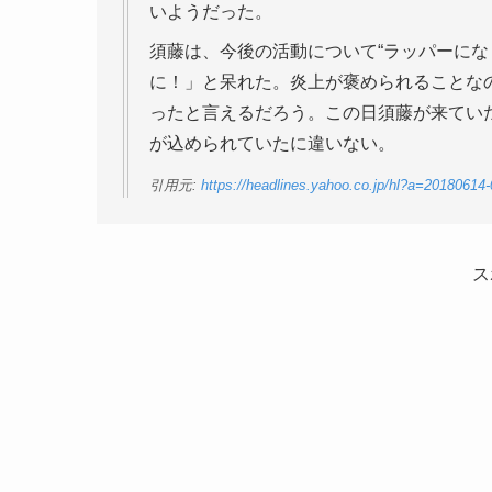
いようだった。
須藤は、今後の活動について“ラッパーにな
に！」と呆れた。炎上が褒められることな
ったと言えるだろう。この日須藤が来ていた
が込められていたに違いない。
引用元:
https://headlines.yahoo.co.jp/hl?a=20180614-
ス