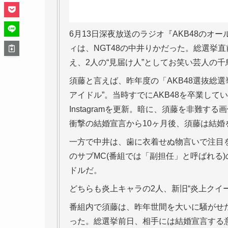
6月13日深夜放送のラジオ『AKB48のオ
ィは、NGT48の中井りかだった。総選挙
え、2人の“見届け人”としてお笑い芸人の
須藤と言えば、昨年度の「AKB48選抜総
アイドル”。当時すでにAKB48を卒業して
Instagramを更新。暗に、須藤を非難
衝撃の結婚宣言から10ヶ月後、須藤は結婚
一方で中井は、歯に衣着せぬ物言いで注目を
のサブMC(番組では「副担任」と呼ばれる
ドルだ。
どちらも炎上キャラの2人、新旧“炎上クイ
番組内で須藤は、昨年世間を大いに騒がせ
った。総選挙前日、相手には結婚宣言する