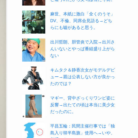
麻世、本紙に激白「全くのうそ」
DV、不倫、同席会見語る→どち
らにも嘘があると思う。
出川哲朗、胆管炎で入院→出川さ
んいないとやっぱ番組盛り上がら
ない
キムタク＆静香次女がモデルデビ
ュー→親は公表しない方が良かっ
たのでは？
マギー、背中ざっくりワンピ姿に
反響→出たての頃は本当に美少女
だったのに。
平昌五輪：民間主催行事では「独
島入り韓半島旗」使用へ→いや、