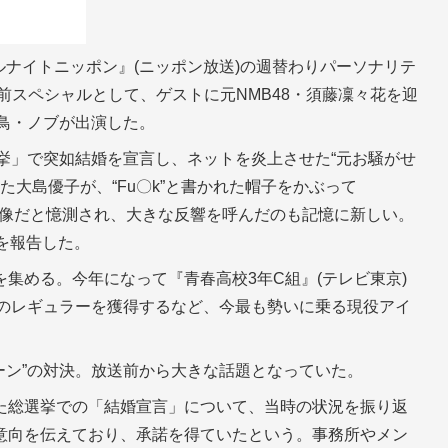
ールナイトニッポン』(ニッポン放送)の週替わりパーソナリテ
直前スペシャルとして、ゲストに元NMB48・須藤凜々花を迎
千鳥・ノブが出演した。
選挙」で突如結婚を宣言し、ネットを炎上させた“元お騒がせ
いた大島優子が、“Fu〇k”と書かれた帽子をかぶって
する画像だと憶測され、大きな反響を呼んだのも記憶に新しい。
を報告した。
集める。今年になって『青春高校3年C組』(テレビ東京)
)のレギュラーを獲得するなど、今最も勢いに乗る現役アイ
ーン”の対決。放送前から大きな話題となっていた。
た総選挙での「結婚宣言」について、当時の状況を振り返
意向を伝えており、承諾を得ていたという。事務所やメン