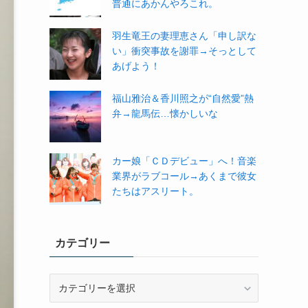
普通にあかんやろこれ。
羽生竜王の妻理恵さん「申し訳な
い」衝突事故を謝罪→そっとして
あげよう！
福山雅治＆香川照之が“自然愛”熱
弁→龍馬伝…懐かしいな
カー娘「ＣＤデビュー」へ！音楽
業界がラブコール→あくまで彼女
たちはアスリート。
カテゴリー
カ
テ