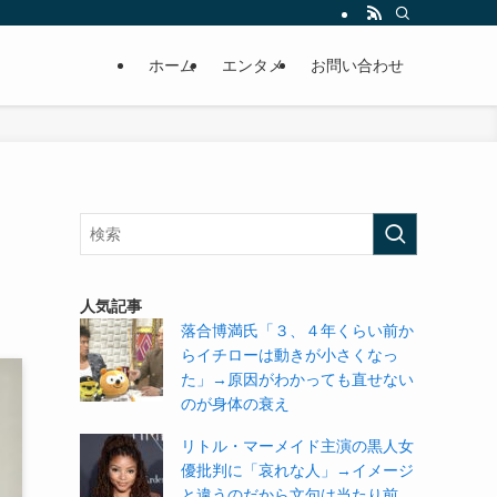
ホーム
エンタメ
お問い合わせ
人気記事
落合博満氏「３、４年くらい前か
らイチローは動きが小さくなっ
た」→原因がわかっても直せない
のが身体の衰え
リトル・マーメイド主演の黒人女
優批判に「哀れな人」→イメージ
と違うのだから文句は当たり前。