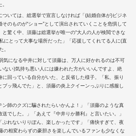
た。
ついては、総選挙で宣言しなければ「(結婚自体が)ビジネ
そのものが“ショー”として演出されていくことを危惧して
」と驚く中、須藤は総選挙が唯一の“大人の人が検閲できな
私にとって大事な場所だった」「応援してくれてる人に(直
た。
、弱気になる中井に対して須藤は、万人に好かれるのは不可
いない)気持ち悪い人には嫌われた方がいいんですよ、絶
身に回っている自分がいた、と反省した様子。「私、振り
とブッ飛んでた」と、須藤の炎上クイーンっぷりに感服し
テン師のクズに騙されたらいかんよ！」「須藤のような真
放送でした。」「あえて『中井りか勝利』と言いたい。」
「ぶれないりりぽん、楽しかったです」「痛快すぎて、夜
須藤の相変わらずの豪胆さを楽しんでいるファンも少なくな