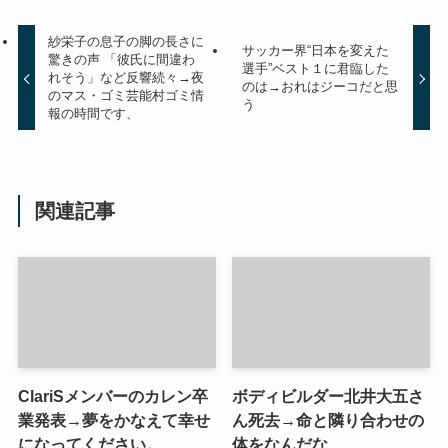
紗栄子の息子の脚の長さに
サッカー界“日本を変えた
驚きの声 「彼氏に間違わ
選手”ベスト１に君臨した
れそう」など反響続々→夜
のは→おれはジーコだと思
のマス・ゴミ芸能村ゴミ情
う
報の時間です、
関連記事
ClariSメンバーのカレン卒
ボディビルダー北井大五さ
業発表→夢をかなえて幸せ
ん死去→命と隣り合わせの
になってください。
体をなんだな