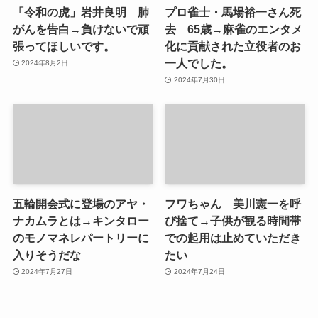
「令和の虎」岩井良明 肺
プロ雀士・馬場裕一さん死
がんを告白→負けないで頑
去 65歳→麻雀のエンタメ
張ってほしいです。
化に貢献された立役者のお
一人でした。
2024年8月2日
2024年7月30日
五輪開会式に登場のアヤ・
フワちゃん 美川憲一を呼
ナカムラとは→キンタロー
び捨て→子供が観る時間帯
のモノマネレパートリーに
での起用は止めていただき
入りそうだな
たい
2024年7月27日
2024年7月24日