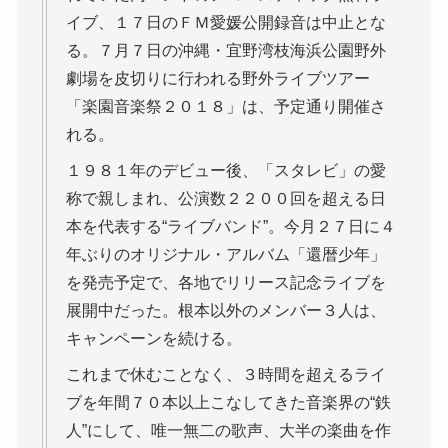
イブ、１７日のＦＭ愛媛公開録音は中止とな
る。７月７日の沖縄・宜野湾枝海浜公園野外
劇場を皮切りに行われる野外ライブツアー
「楽園音楽祭２０１８」は、予定通り開催さ
れる。
１９８１年のデビュー後、「スタレビ」の愛
称で親しまれ、公演数２２００回を超える日
本を代表する“ライブバンド”。今月２７日に４
年ぶりのオリジナル・アルバム「還暦少年」
を発売予定で、各地でリリース記念ライブを
展開中だった。根本以外のメンバー３人は、
キャンペーンを続ける。
これまで休むことなく、３時間を超えるライ
ブを年間７０本以上こなしてきた音楽界の“鉄
人”にして、唯一無二の歌声、大半の楽曲を作