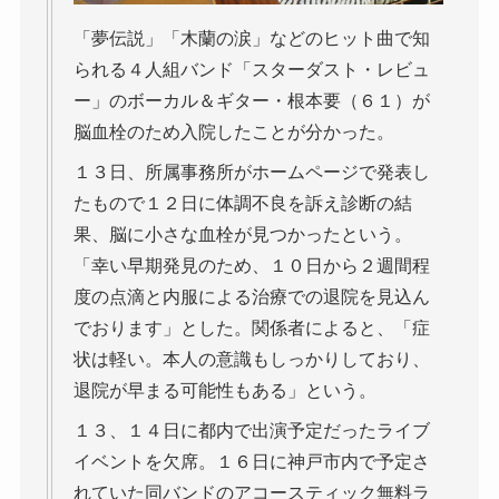
「夢伝説」「木蘭の涙」などのヒット曲で知
られる４人組バンド「スターダスト・レビュ
ー」のボーカル＆ギター・根本要（６１）が
脳血栓のため入院したことが分かった。
１３日、所属事務所がホームページで発表し
たもので１２日に体調不良を訴え診断の結
果、脳に小さな血栓が見つかったという。
「幸い早期発見のため、１０日から２週間程
度の点滴と内服による治療での退院を見込ん
でおります」とした。関係者によると、「症
状は軽い。本人の意識もしっかりしており、
退院が早まる可能性もある」という。
１３、１４日に都内で出演予定だったライブ
イベントを欠席。１６日に神戸市内で予定さ
れていた同バンドのアコースティック無料ラ