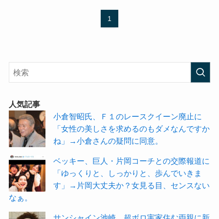
1
人気記事
小倉智昭氏、Ｆ１のレースクイーン廃止に
「女性の美しさを求めるのもダメなんですか
ね」→小倉さんの疑問に同意。
ベッキー、巨人・片岡コーチとの交際報道に
「ゆっくりと、しっかりと、歩んでいきま
す」→片岡大丈夫か？女見る目、センスない
なぁ。
サンシャイン池崎、超ボロ実家住む両親に新