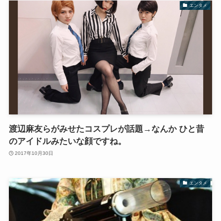
エンタメ
渡辺麻友らがみせたコスプレが話題→なんか ひと昔
のアイドルみたいな顔ですね。
2017年10月30日
エンタメ