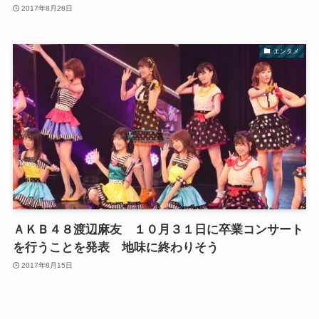
2017年8月28日
エンタメ
ＡＫＢ４８渡辺麻友 １０月３１日に卒業コンサート
を行うことを発表 地味に終わりそう
2017年8月15日