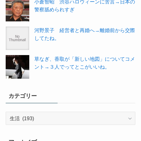
小倉智昭 渋谷ハロウィーンに苦言→日本の
警察舐められすぎ
河野景子 経営者と再婚へ→離婚前から交際
してたね。
草なぎ、香取が「新しい地図」についてコメ
ント→３人でってとこがいいね。
カテゴリー
カ
テ
ゴ
リ