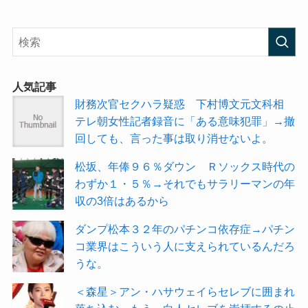
人気記事
財務次官セクハラ疑惑 下村博文元文科相
テレ朝女性記者録音に「ある意味犯罪」→撤
回しても、言った事は取り消せないよ。
松坂、年俸９６％ダウン Ｒソックス時代の
わずか１・５％→それでもサラリーマンの年
収の3倍はあるから
ダンプ松本３２年のパチンコ依存症→パチン
コ業界はこういう人に支えられているんだろ
うな。
＜森星＞アン・ハサウェイらセレブに囲まれ