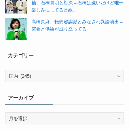
袖、石橋貴明と対決→石橋は嫌いだけど唯一
楽しみにしてる番組。
高橋真麻、転売容認派とみなされ異論噴出→
需要と供給が成り立ってる
カテゴリー
カ
テ
ゴ
リ
アーカイブ
ー
ア
ー