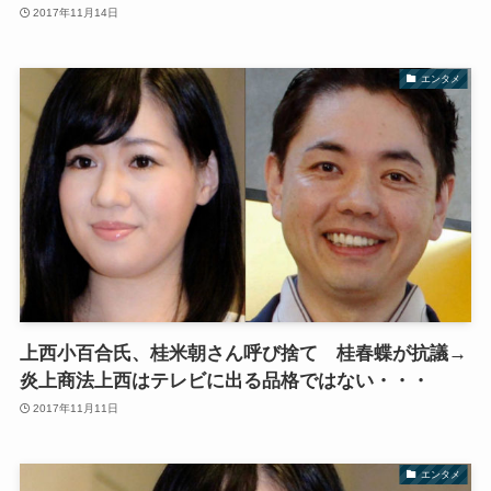
2017年11月14日
エンタメ
上西小百合氏、桂米朝さん呼び捨て 桂春蝶が抗議→
炎上商法上西はテレビに出る品格ではない・・・
2017年11月11日
エンタメ