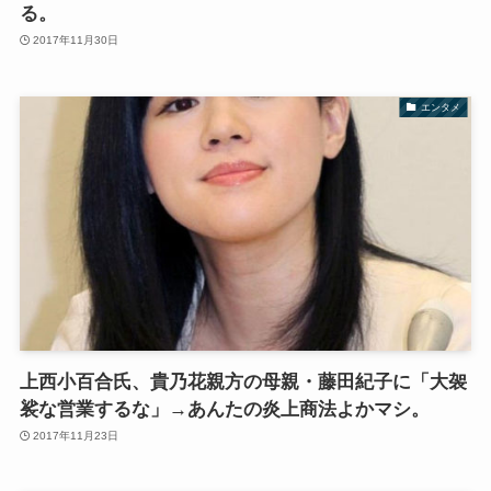
る。
2017年11月30日
エンタメ
上西小百合氏、貴乃花親方の母親・藤田紀子に「大袈
裟な営業するな」→あんたの炎上商法よかマシ。
2017年11月23日