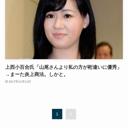
上西小百合氏「山尾さんより私の方が桁違いに優秀」
→まーた炎上商法。しかと。
2017年11月11日
1
2