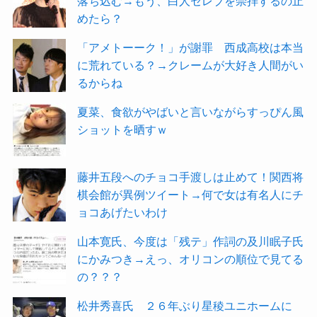
落ち込む→もう、白人セレブを崇拝するの止
めたら？
「アメトーーク！」が謝罪 西成高校は本当
に荒れている？→クレームが大好き人間がい
るからね
夏菜、食欲がやばいと言いながらすっぴん風
ショットを晒すｗ
藤井五段へのチョコ手渡しは止めて！関西将
棋会館が異例ツイート→何で女は有名人にチ
ョコあげたいわけ
山本寛氏、今度は「残テ」作詞の及川眠子氏
にかみつき→えっ、オリコンの順位で見てる
の？？？
松井秀喜氏 ２６年ぶり星稜ユニホームに