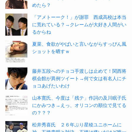
めたら？
「アメトーーク！」が謝罪 西成高校は本当
に荒れている？→クレームが大好き人間がい
るからね
夏菜、食欲がやばいと言いながらすっぴん風
ショットを晒すｗ
藤井五段へのチョコ手渡しは止めて！関西将
棋会館が異例ツイート→何で女は有名人にチ
ョコあげたいわけ
山本寛氏、今度は「残テ」作詞の及川眠子氏
にかみつき→えっ、オリコンの順位で見てる
の？？？
松井秀喜氏 ２６年ぶり星稜ユニホームに
袖、石橋貴明と対決→石橋は嫌いだけど唯一