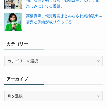
楽しみにしてる番組。
高橋真麻、転売容認派とみなされ異論噴出→
需要と供給が成り立ってる
カテゴリー
カ
テ
ゴ
リ
アーカイブ
ー
ア
ー
カ