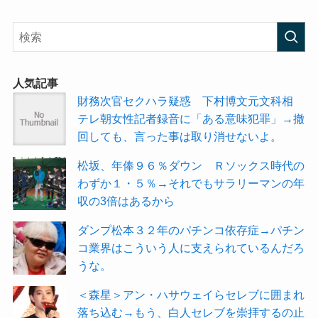
人気記事
財務次官セクハラ疑惑 下村博文元文科相
テレ朝女性記者録音に「ある意味犯罪」→撤
回しても、言った事は取り消せないよ。
松坂、年俸９６％ダウン Ｒソックス時代の
わずか１・５％→それでもサラリーマンの年
収の3倍はあるから
ダンプ松本３２年のパチンコ依存症→パチン
コ業界はこういう人に支えられているんだろ
うな。
＜森星＞アン・ハサウェイらセレブに囲まれ
落ち込む→もう、白人セレブを崇拝するの止