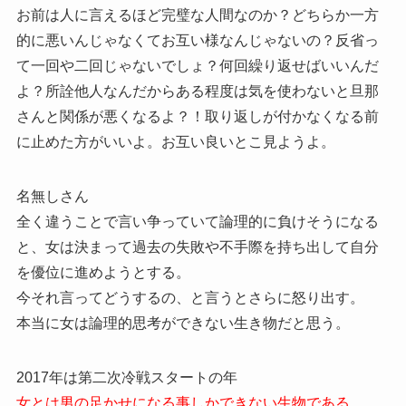
お前は人に言えるほど完璧な人間なのか？どちらか一方
的に悪いんじゃなくてお互い様なんじゃないの？反省っ
て一回や二回じゃないでしょ？何回繰り返せばいいんだ
よ？所詮他人なんだからある程度は気を使わないと旦那
さんと関係が悪くなるよ？！取り返しが付かなくなる前
に止めた方がいいよ。お互い良いとこ見ようよ。
名無しさん
全く違うことで言い争っていて論理的に負けそうになる
と、女は決まって過去の失敗や不手際を持ち出して自分
を優位に進めようとする。
今それ言ってどうするの、と言うとさらに怒り出す。
本当に女は論理的思考ができない生き物だと思う。
2017年は第二次冷戦スタートの年
女とは男の足かせになる事しかできない生物である。