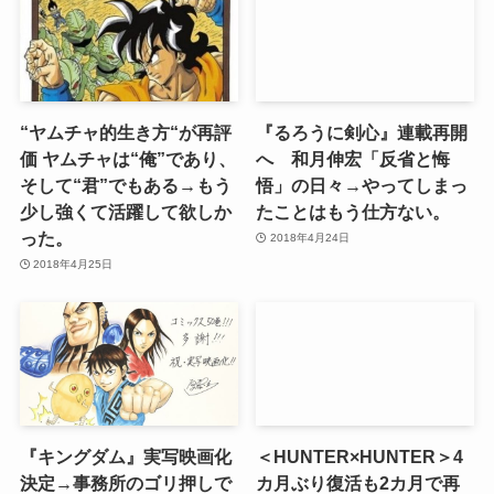
“ヤムチャ的生き方“が再評
『るろうに剣心』連載再開
価 ヤムチャは“俺”であり、
へ 和月伸宏「反省と悔
そして“君”でもある→もう
悟」の日々→やってしまっ
少し強くて活躍して欲しか
たことはもう仕方ない。
った。
2018年4月24日
2018年4月25日
『キングダム』実写映画化
＜HUNTER×HUNTER＞4
決定→事務所のゴリ押しで
カ月ぶり復活も2カ月で再