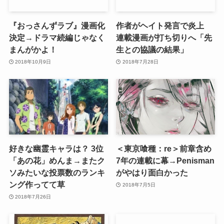
『おっさんずラブ』漫画化
作者がヘイト発言で炎上
決定→ドラマ続編じゃなく
連載漫画が打ち切りへ「先
まんがかよ！
生との協議の結果」
2018年10月9日
2018年7月28日
好きな幽霊キャラは？ 3位
＜東京喰種：re＞前章含め
「あの花」めんま→またク
7年の連載に幕→Penisman
ソみたいな投票数のランキ
がやはり面白かった
ング作ってて草
2018年7月5日
2018年7月26日