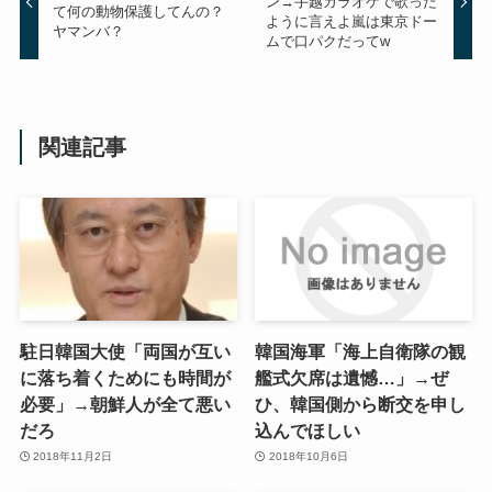
ン→手越カラオケで歌った
て何の動物保護してんの？
ように言えよ嵐は東京ドー
ヤマンバ？
ムで口パクだってw
関連記事
駐日韓国大使「両国が互い
韓国海軍「海上自衛隊の観
に落ち着くためにも時間が
艦式欠席は遺憾…」→ぜ
必要」→朝鮮人が全て悪い
ひ、韓国側から断交を申し
だろ
込んでほしい
2018年11月2日
2018年10月6日