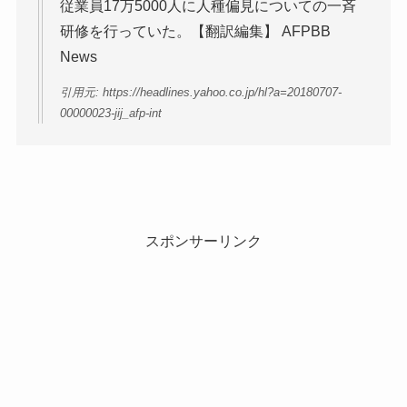
従業員17万5000人に人種偏見についての一斉
研修を行っていた。【翻訳編集】 AFPBB
News
引用元: https://headlines.yahoo.co.jp/hl?a=20180707-
00000023-jij_afp-int
スポンサーリンク