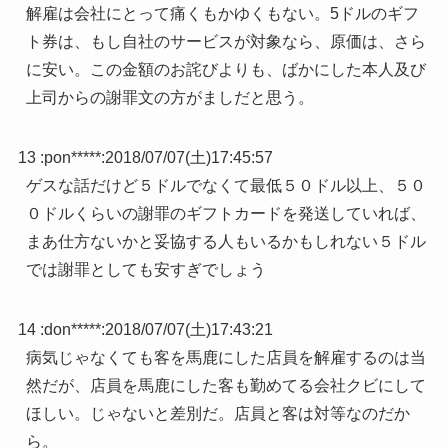
解雇は会社にとって痛くもかゆくもない。5ドルのギフ
ト券は、もし自社のサービスが対象なら、原価は、さら
に安い。この金額のお詫びよりも、ばかにした本人及び
上司からの謝罪文の方がましだと思う。
13 :
pon*****
:
2018/07/07(土)17:45:57
ゲスな話だけど５ドルでなくて最低５０ドル以上、５０
０ドルくらいの謝罪のギフトカードを発送していれば、
まあ仕方ないかと妥協する人もいるかもしれない５ドル
では謝罪としても安すぎでしょう
14 :
don*****
:
2018/07/07(土)17:43:21
病気じゃなくても客を馬鹿にした店員を解雇するのは当
然だが、店員を馬鹿にした客も勤めてる会社クビにして
ほしい。じゃないと差別だ。店員と客は対等なのだか
ら。