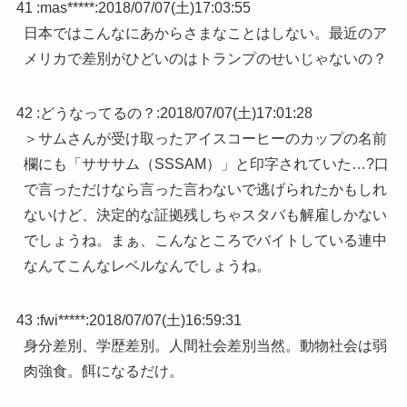
41 :
mas*****
:
2018/07/07(土)17:03:55
日本ではこんなにあからさまなことはしない。最近のア
メリカで差別がひどいのはトランプのせいじゃないの？
42 :
どうなってるの？
:
2018/07/07(土)17:01:28
＞サムさんが受け取ったアイスコーヒーのカップの名前
欄にも「サササム（SSSAM）」と印字されていた…?口
で言っただけなら言った言わないで逃げられたかもしれ
ないけど、決定的な証拠残しちゃスタバも解雇しかない
でしょうね。まぁ、こんなところでバイトしている連中
なんてこんなレベルなんでしょうね。
43 :
fwi*****
:
2018/07/07(土)16:59:31
身分差別、学歴差別。人間社会差別当然。動物社会は弱
肉強食。餌になるだけ。