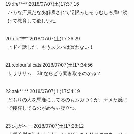
19 :
fre*****
:
2018/07/07(土)17:37:16
バカな店員だなあ解雇されて逆恨みしそうむしろ雇い続
けて教育して欲しいね
20 :
clo*****
:
2018/07/07(土)17:36:29
ヒドイ話しだ、もうスタバは買わない！
21 :
colourful cats
:
2018/07/07(土)17:34:56
ササササム Siriならどう聞き取るのかね？
22 :
tak*****
:
2018/07/07(土)17:34:19
どもりの人を馬鹿にしてるのもムカつくが、ナメた感じ
で接客してるのがめちゃ腹立つ。
23 :
あがぺー
:
2018/07/07(土)17:28:12