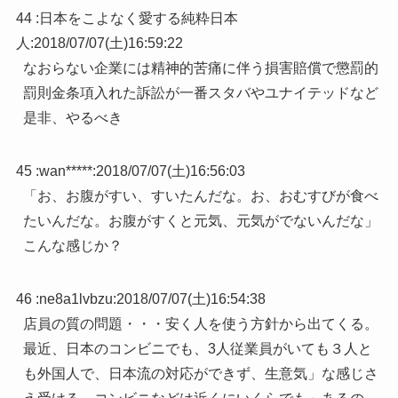
44 :
日本をこよなく愛する純粋日本
人
:
2018/07/07(土)16:59:22
なおらない企業には精神的苦痛に伴う損害賠償で懲罰的
罰則金条項入れた訴訟が一番スタバやユナイテッドなど
是非、やるべき
45 :
wan*****
:
2018/07/07(土)16:56:03
「お、お腹がすい、すいたんだな。お、おむすびが食べ
たいんだな。お腹がすくと元気、元気がでないんだな」
こんな感じか？
46 :
ne8a1lvbzu
:
2018/07/07(土)16:54:38
店員の質の問題・・・安く人を使う方針から出てくる。
最近、日本のコンビニでも、3人従業員がいても３人と
も外国人で、日本流の対応ができず、生意気」な感じさ