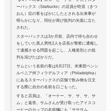
ーバックス（Starbucks）の店員が吃音（きつ
おん）症の客をばかにしたとされる出来事が
明らかになり、同社が再び批判の矢面に立た
された。
スターバックスは3か月前、店内で待ち合わせ
をしていた黒人男性2人を店長が警察に通報し
て逮捕させる問題を起こし、人種差別との批
判を浴びたばかりだ。
サムという名前の客は6月27日、米東部ペンシ
ルベニア州フィラデルフィア（Philadelphia）
にあるスターバックスの店舗で飲み物を注文
する際に自分の名前を口ごもった。
すると店員は、「オーケー、サ、サ、サ、サ
ム」と返答。サムさんが受け取ったアイスコ
ーヒーのカップの名前欄にも「サササム