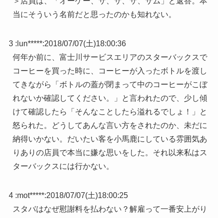
＞店員は、「オーケー、サ、サ、サ、サム」と返答。本
当にそういう名前だと思ったのかも知れない。
3 :
lun*****
:
2018/07/07(土)18:00:36
何年か前に、富士川サービスエリアのスターバックスで
コーヒーを買った時に、コーヒーが入ったボトルを渡し
てきながら「ボトルの蓋が閉まって中のコーヒーがこぼ
れないか確認してください。」と言われたので、少し傾
けて確認したら「そんなことしたら溢れるでしょ！」と
怒られた。どうしてあんな言い方をされたのか、未だに
納得いかない。だいたい客を小馬鹿にしている雰囲気あ
りありの店員で本当に嫌な思いをした。それ以来私はス
ターバックスには行かない。
4 :
mot*****
:
2018/07/07(土)18:00:25
スタバはなぜ慰謝料を払わない？解雇って一番安上がり