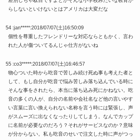
差別しちゃ駄目ですよとかそんな小学校みたいな教育か
らしないといけないとはアメリカは大変だな
54 :
jan*****
:
2018/07/07(土)16:50:09
個性を尊重したフレンドリーな対応ならともかく、言わ
れた人が傷ついてるんじゃ仕方がないね
55 :
co3*****
:
2018/07/07(土)16:46:57
物心ついた時から吃音で苦しみ続け死ぬ事も考えた者と
して、もし自分が吃音で悩み苦しみ落ち込んでいる時に
そんな事をされたら、本当に落ち込み死にかねない。吃
音の多くの人が、自分の名前や会社名など他の言いやす
い言葉に言い換えられない名称を言う時には緊張し、声
がスムーズに出なくなったりしてしまう。なんでカップ
に名前が必要なのだろう？それがサービスなのか？意味
が分からない。私も吃音のせいで注文した時に声がつっ