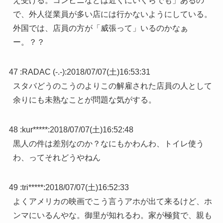
え受ける。コンビニなどは近くにいくらでも」あるの
で、外人従業員が多い店には行かないようにしている。
外国では、店員の方が「威張って」いるのかなぁ
ー。？？
47 :
RADAC (-.-)
:
2018/07/07(土)16:53:31
スタバどうのこうのよりこの解雇された店員の人として
余りにも未熟なことが問題な気がする。
48 :
kur*****
:
2018/07/07(土)16:52:48
黒人の件は差別なのか？なにもかわんわ、トイレ使う
わ、ってそれどうやねん
49 :
tri*****
:
2018/07/07(土)16:52:33
よくアメリカの映画でこう言うアホが出て来るけど、ホ
ンマにいるんやな。御里が知れるわ。家が極貧で、親も