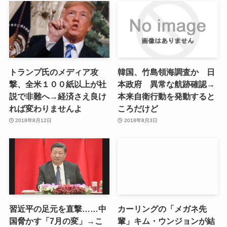
トランプ氏のメディア攻
韓国、竹島領海調査か 日
撃、全米１００紙以上が社
本政府 異常な航跡確認→
説で非難へ→経済さえ良け
本来自衛行動を発動すると
れば変わりませんよ
ころだけど
2018年8月12日
2018年8月3日
習近平の足元を直撃……中
カーリングの「メガネ先
国脅かす「7月の変」→こ
輩」キム・ウンジョンが結