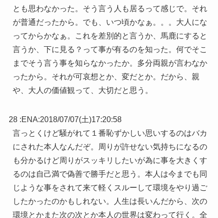
とも思わなかった。そう言う人も居るって感じで。それ
が普通だったから。でも、いつ頃かなぁ。。。大人にな
ってからかなぁ。これを差別的と言うか、馬鹿にすると
言うか、下に見る？って事が有るのを知った。何でそこ
までそう言う事を知らなかったか。多分両親が言わなか
ったから。それが可哀想とか、変だとか。だから、親
や、大人の価値観って、大切だと思う。
28 :
ENA
:
2018/07/07(土)17:20:58
言っとくけど騒がれて１番恥ずかしい思いするのはバカ
にされた本人なんだぞ。周りが許せない気持ちになるの
も分かるけど周りがスッキリしたいが為に事を大きくす
るのは自己満で偽善で勝手だと思う。本人は今までも同
じような事をされて来て軽くスルーして環境をやり過ご
したかったのかもしれない。人生は長いんだから、次の
環境とかまた次の次とか本人の世界は変わって行く。全