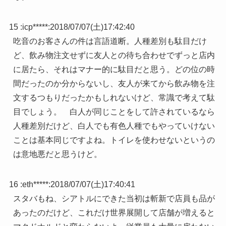
15 :
icp*****
:
2018/07/07(土)17:42:40
吃音のお客さんの件は言語道断。人種差別も駄目だけ
ど、飲み物注文せずに友人との待ち合わせでずっと店内
に居たら、それはマナー的に駄目だと思う。どの位の時
間だったのか分からないし、友人が来てから飲み物を注
文するつもりだったかもしれないけど、常識で考えて駄
目でしょう。 白人が同じことをして許されているなら
人種差別だけど、白人でも有色人種でもやっていけない
ことは基本同じですよね。トイレを使わせないというの
は意地悪だと思うけど。
16 :
eth*****
:
2018/07/07(土)17:40:41
スタバもね、シアトルにできた当初は斬新で店員も品が
あったのだけど、これだけ世界展開して店舗が増えると