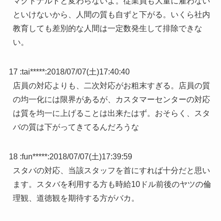
マクドナルドと変わらないよ。従業員も大量に雇わない
といけないから、人間の質も自ずと下がる。いくら社内
教育しても差別的な人間は一定数発生して排除できな
い。
17 :
tai*****
:
2018/07/07(土)17:40:40
店員の対応よりも、二次対応がお粗末すぎる。店員の質
の均一化には限界があるが、カスタマーセンターの対応
は質を均一に上げることは出来たはず。おそらく、スタ
バの質は下がってきてるんだろうな
18 :
fun*****
:
2018/07/07(土)17:39:59
スタバの対応、当該スタッフを首にすれば十分だと思い
ます。スタバを利用する方も時給10ドル前後のヤツの倫
理観、道徳観を期待する方がバカ。