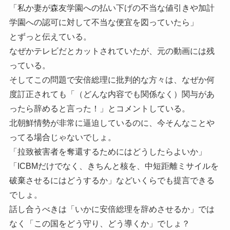
「私か妻が森友学園への払い下げの不当な値引きや加計
学園への認可に対して不当な便宜を図っていたら」
とずっと伝えている。
なぜかテレビだとカットされていたが、元の動画には残
っている。
そしてこの問題で安倍総理に批判的な方々は、なぜか何
度訂正されても「（どんな内容でも関係なく）関与があ
ったら辞めると言った！」とコメントしている。
北朝鮮情勢が非常に逼迫しているのに、今そんなことや
ってる場合じゃないでしょ。
「拉致被害者を奪還するためにはどうしたらよいか」
「ICBMだけでなく、きちんと核を、中短距離ミサイルを
破棄させるにはどうするか」などいくらでも提言できる
でしょ。
話し合うべきは「いかに安倍総理を辞めさせるか」では
なく「この国をどう守り、どう導くか」でしょ？