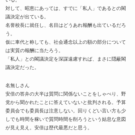
対して、昭恵にあっては、すでに「私人」であるとの閣
議決定が出ている。
名誉校長に就任し、名目はどうあれ報酬も出ているだろ
う。
仮に車代と称しても、社会通念以上の額の部分について
は実質の報酬に当たろう。
「私人」との閣議決定を深謀遠慮すれば、まさに隠蔽閣
議決定だった。
名無しさん
安倍の答弁の大半は質問に関係ないことをしゃべり、野
党から聞かれたことに答えていないと批判される。予算
委員会でも委員長は注意しない。回りくどい言い方も少
しでも時間を稼いで質問時間を削ろうという姑息な意図
が見え見え。安倍は歴代最悪だと思う。