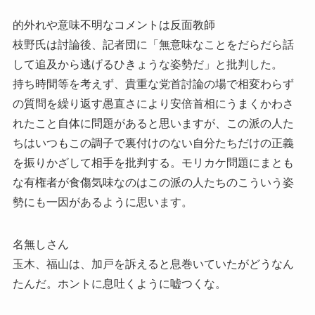
的外れや意味不明なコメントは反面教師
枝野氏は討論後、記者団に「無意味なことをだらだら話
して追及から逃げるひきょうな姿勢だ」と批判した。
持ち時間等を考えず、貴重な党首討論の場で相変わらず
の質問を繰り返す愚直さにより安倍首相にうまくかわさ
れたこと自体に問題があると思いますが、この派の人た
ちはいつもこの調子で裏付けのない自分たちだけの正義
を振りかざして相手を批判する。モリカケ問題にまとも
な有権者が食傷気味なのはこの派の人たちのこういう姿
勢にも一因があるように思います。
名無しさん
玉木、福山は、加戸を訴えると息巻いていたがどうなん
たんだ。ホントに息吐くように嘘つくな。