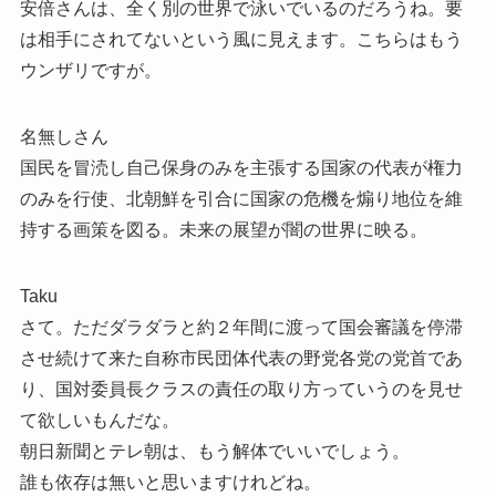
安倍さんは、全く別の世界で泳いでいるのだろうね。要
は相手にされてないという風に見えます。こちらはもう
ウンザリですが。
名無しさん
国民を冒涜し自己保身のみを主張する国家の代表が権力
のみを行使、北朝鮮を引合に国家の危機を煽り地位を維
持する画策を図る。未来の展望が闇の世界に映る。
Taku
さて。ただダラダラと約２年間に渡って国会審議を停滞
させ続けて来た自称市民団体代表の野党各党の党首であ
り、国対委員長クラスの責任の取り方っていうのを見せ
て欲しいもんだな。
朝日新聞とテレ朝は、もう解体でいいでしょう。
誰も依存は無いと思いますけれどね。