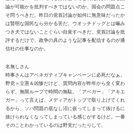
論が可能かを批判すべきではないのか。国会の問題点こ
そ問うべきだ。昨日の党首討論が如何に無意味だったか
は賢明な国民なら分かる筈だ。ウオッチドッグとは噛み
つき犬ではないことぐらい自覚すべきだ。党首討論を批
評するだけで、政争の具のような記事を配信するのが通
信社の仕事なのか。
名無しさん
時事さんはアベネガティブキャンペーンに必死だなぁ。
野党＝立憲＆凶惨だけど、質問内容が昨年から全く変わ
らず。無限ループで時間の無駄。「アベガー」「アキエ
ガー」って言えば、メディアがトップで取り上げてくれ
るから、ソバ問題の底なし沼に嵌ってしまって抜けるに
抜けられなくなってしまっている感じがするけど。一番
そのことわかっているのは野党だったりして。