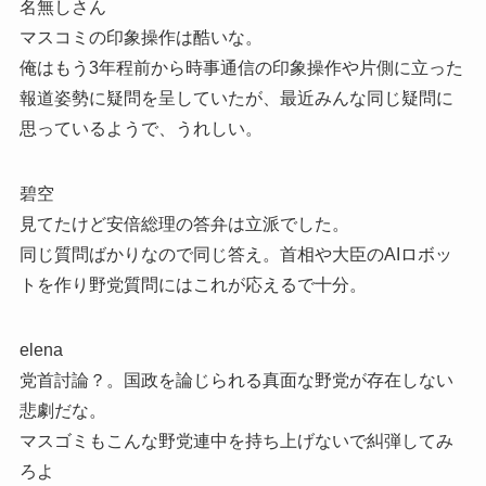
名無しさん
マスコミの印象操作は酷いな。
俺はもう3年程前から時事通信の印象操作や片側に立った
報道姿勢に疑問を呈していたが、最近みんな同じ疑問に
思っているようで、うれしい。
碧空
見てたけど安倍総理の答弁は立派でした。
同じ質問ばかりなので同じ答え。首相や大臣のAIロボッ
トを作り野党質問にはこれが応えるで十分。
elena
党首討論？。国政を論じられる真面な野党が存在しない
悲劇だな。
マスゴミもこんな野党連中を持ち上げないで糾弾してみ
ろよ