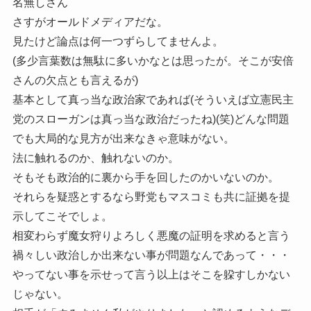
名無しさん
さすがオールドメディアだな。
見たけど論点は何一つずらしてませんよ。
(多少言葉数は無駄に多いかなとは思ったが。そこが安倍
さんの欠点とも言えるが)
基本として真っ当な政治家であれば(そういえば立憲民主
党のスローガンは真っ当な政治だったね)(笑)どんな問題
でも大局的な見方が出来なきゃ意味がない。
法に触れるのか、触れないのか。
そもそも政治的に裏から手を回したのかいないのか。
それらを疑惑とするなら野党もマスコミも共に証拠を提
示してこそでしょ。
相変わらず魔女狩りよろしく悪魔の証明を求めると言う
禍々しい政治しか出来ない事が問題なんであって・・・
やってない事を示せって言う以上はそこを躱すしかない
じゃない。