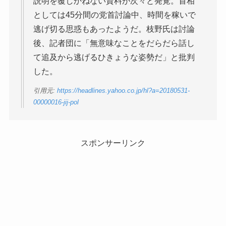
説明を覆しかねない資料が次々と発覚。首相
としては45分間の党首討論中、時間を稼いで
逃げ切る思惑もあったようだ。枝野氏は討論
後、記者団に「無意味なことをだらだら話し
て追及から逃げるひきょうな姿勢だ」と批判
した。
引用元:
https://headlines.yahoo.co.jp/hl?a=20180531-
00000016-jij-pol
スポンサーリンク