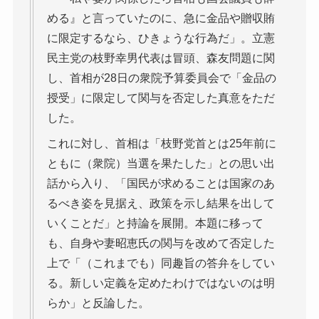
める』と言っていたのに、急に金品や贈収賄
に限定するなら、ひきょうな行為だ」。立憲
民主党の枝野幸男代表は冒頭、森友問題に関
し、首相が28日の衆院予算委員会で「金品の
授受」に限定して関与を否定した真意をただ
した。
これに対し、首相は「枝野党首とは25年前に
ともに（衆院）当選を果たした」との思い出
話から入り、「国民が求めることは国家のあ
るべき姿を見据え、政策を示し結果を出して
いくことだ」と持論を展開。本題に移って
も、自身や妻昭恵氏の関与を改めて否定した
上で「（これまでも）同趣旨の答弁をしてい
る。新しい定義を定めたわけではないのは明
らか」と反論した。