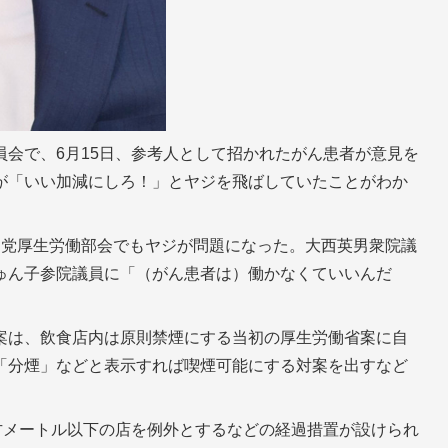
会で、6月15日、参考人として招かれたがん患者が意見を
が「いい加減にしろ！」とヤジを飛ばしていたことがわか
民党厚生労働部会でもヤジが問題になった。大西英男衆院議
ゅん子参院議員に「（がん患者は）働かなくていいんだ
案は、飲食店内は原則禁煙にする当初の厚生労働省案に自
「分煙」などと表示すれば喫煙可能にする対案を出すなど
方メートル以下の店を例外とするなどの経過措置が設けられ