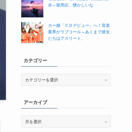
弁→龍馬伝…懐かしいな
カー娘「ＣＤデビュー」へ！音楽
業界がラブコール→あくまで彼女
たちはアスリート。
カテゴリー
カ
テ
ゴ
リ
アーカイブ
ー
ア
ー
カ