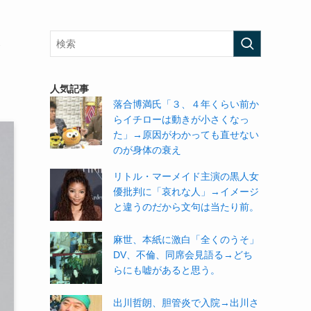
→
人気記事
落合博満氏「３、４年くらい前か
らイチローは動きが小さくなっ
た」→原因がわかっても直せない
のが身体の衰え
リトル・マーメイド主演の黒人女
優批判に「哀れな人」→イメージ
と違うのだから文句は当たり前。
麻世、本紙に激白「全くのうそ」
DV、不倫、同席会見語る→どち
らにも嘘があると思う。
出川哲朗、胆管炎で入院→出川さ