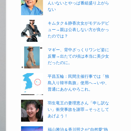
んいないとやっぱ番組盛り上がら
ない
キムタク＆静香次女がモデルデビ
ュー→親は公表しない方が良かっ
たのでは？
マギー、背中ざっくりワンピ姿に
反響→出たての頃は本当に美少女
だったのに。
平昌五輪：民間主催行事では「独
島入り韓半島旗」使用へ→いや、
普通にあかんやろこれ。
羽生竜王の妻理恵さん「申し訳な
い」衝突事故を謝罪→そっとして
あげよう！
福山雅治＆香川照之が“自然愛”熱