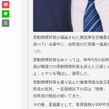
受動喫煙対策が議論された衆院厚生労働委員
述べている最中に、自民党の穴見陽一議員
った。
受動喫煙対策をめぐっては、昨年5月の自
員が職場での受動喫煙対策を訴えた三原じ
よ」とヤジを飛ばし、謝罪した。
受動喫煙対策を盛り込んだ健康増進法改正
民党が反対。一定面積以下の店は「喫煙」
自民党の抵抗が続いてきた。
その後、妥協案として、客席面積が100平