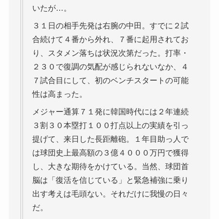
いたが…。
３１日の相手先発は右腕の中田。すでに２試
合続けて４番から外れ、７番に起用されてお
り、スタメン落ちは状況次第だった。打率・
２３０で復調の気配が感じられないなか、４
７試合目にして、初のベンチスタートの可能
性は高まった。
メジャー通算７１発に韓国時代には２年連続
３割３０本塁打１００打点以上の実績を引っ
提げて、来日した長距離砲。１年目助っ人で
は球団史上最高額の３億４０００万円で獲得
し、大きな期待をかけている。当然、球団首
脳は「復活を信じている」と緊急補強に乗り
出す考えは毛頭ない。それだけに我慢の日々
だ。