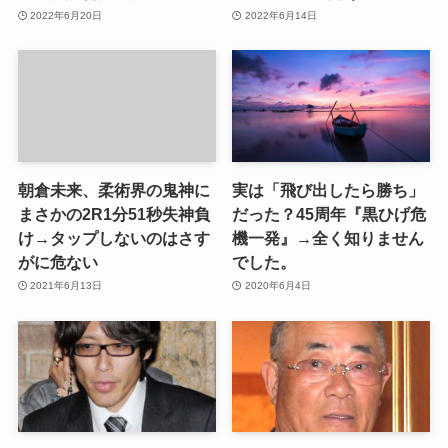
2022年6月20日
2022年6月14日
朝倉未来、柔術界の鬼神に
実は「飛び出したら勝ち」
まさかの2R1分51秒失神負
だった？45周年『黒ひげ危
け→タップしないのはさす
機一発』→全く知りません
がに危ない
でした。
2021年6月13日
2020年6月4日