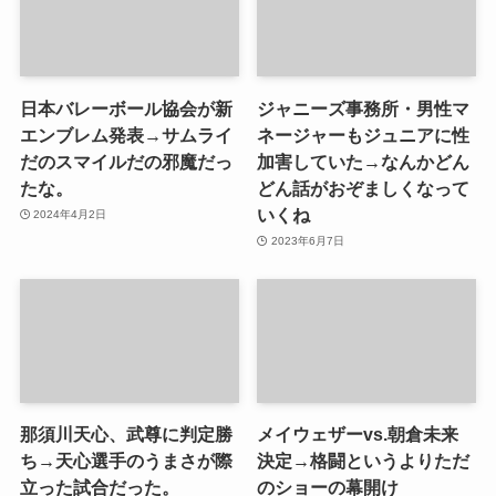
日本バレーボール協会が新
ジャニーズ事務所・男性マ
エンブレム発表→サムライ
ネージャーもジュニアに性
だのスマイルだの邪魔だっ
加害していた→なんかどん
たな。
どん話がおぞましくなって
いくね
2024年4月2日
2023年6月7日
那須川天心、武尊に判定勝
メイウェザーvs.朝倉未来
ち→天心選手のうまさが際
決定→格闘というよりただ
立った試合だった。
のショーの幕開け