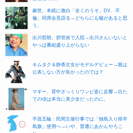
麻世、本紙に激白「全くのうそ」DV、不
倫、同席会見語る→どちらにも嘘があると思
う。
出川哲朗、胆管炎で入院→出川さんいないと
やっぱ番組盛り上がらない
キムタク＆静香次女がモデルデビュー→親は
公表しない方が良かったのでは？
マギー、背中ざっくりワンピ姿に反響→出た
ての頃は本当に美少女だったのに。
平昌五輪：民間主催行事では「独島入り韓半
島旗」使用へ→いや、普通にあかんやろこ