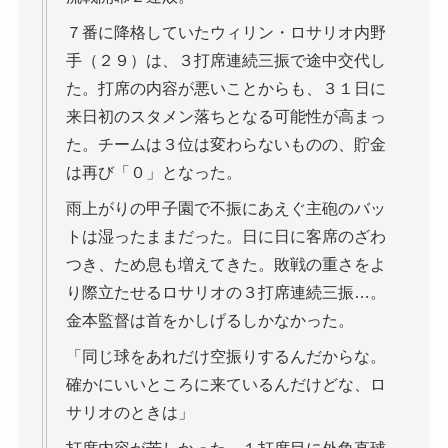
７番に降格していたウィリン・ロサリオ内野
手（２９）は、３打席連続三振で途中交代し
た。打席の内容が悪いことからも、３１日に
来日初のスタメン落ちとなる可能性が高まっ
た。チームは３位は変わらないものの、貯金
は再び「０」となった。
雨上がりの甲子園で不振にあえぐ主砲のバッ
トは湿ったままだった。日に日に客席のざわ
つき、ため息も増えてきた。敗戦の重さをよ
り際立たせるロサリオの３打席連続三振…。
金本監督は首をかしげるしかなかった。
「同じ球をあれだけ空振りするんだからな。
確かにいいところに来ているんだけどな、ロ
サリオのときは」