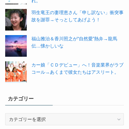
れ。
羽生竜王の妻理恵さん「申し訳ない」衝突事
故を謝罪→そっとしてあげよう！
福山雅治＆香川照之が“自然愛”熱弁→龍馬
伝…懐かしいな
カー娘「ＣＤデビュー」へ！音楽業界がラブ
コール→あくまで彼女たちはアスリート。
カテゴリー
カ
テ