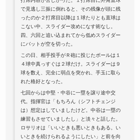
打席内容が苦しかった。１打席目に外角直球
で見逃し三振に倒れると、その残像が頭に残
ったのか２打席目以降は１球たりとも直球は
こない中、スライダー攻めになす術なし。
四、六回と追い込まれてから低めスライダー
にバットが空を切った。
この日、相手投手がＲ砲に投じたボールは１
４球中真っすぐは２球だけ。スライダーは９
球を数え、完全に弱点を突かれ、手玉に取ら
れた格好となった。
七回からは中堅・中谷に一塁を譲り途中交
代。指揮官は「もちろん（シフトチェンジ
は）想定はしていましたけど。中谷は一塁の
練習もさせていましたし」と淡々と話した。
ロサリオは「いいときも悪いときもある。い
いときを続けられるようにしたい」と前を向