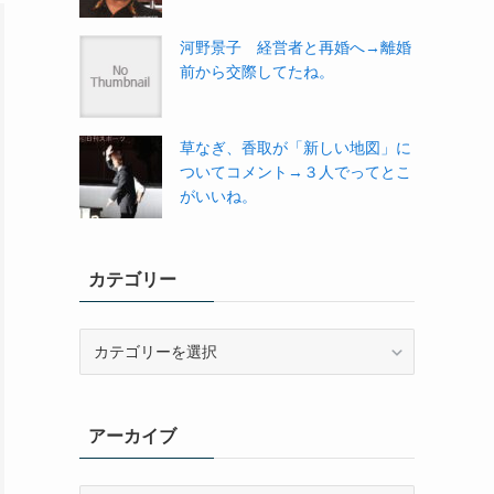
河野景子 経営者と再婚へ→離婚
前から交際してたね。
草なぎ、香取が「新しい地図」に
ついてコメント→３人でってとこ
がいいね。
カテゴリー
カ
テ
ゴ
リ
アーカイブ
ー