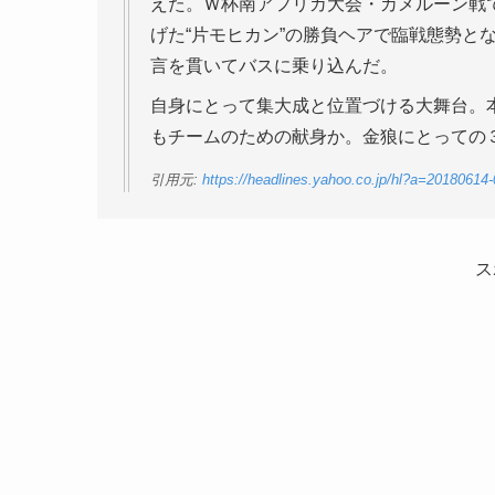
えた。Ｗ杯南アフリカ大会・カメルーン戦
げた“片モヒカン”の勝負ヘアで臨戦態勢と
言を貫いてバスに乗り込んだ。
自身にとって集大成と位置づける大舞台。
もチームのための献身か。金狼にとっての
引用元:
https://headlines.yahoo.co.jp/hl?a=20180614
ス