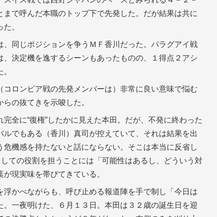
とまで呼んだ本職のトップ下で先発した。だが結果は共に
った。
は、同じポジションを争うＭＦ香川だった。パラグアイ戦
は、決定機を逸するシーンもあったものの、１得点２アシ
た。
（コロンビア戦の先発メンバーは）非常に良い意味で悩む
からの抜てきを示唆した。
完全に“復権”したかに見えた本田。だが、不発に終わった
バルでもある（香川）真司が控えていて、それは結果を出
う危機感を持たないと話にならない。そこは本当に反省し
としての役割を担うことには「可能性はあるし、どういう対
葉が現実味を帯びてきている。
を浮かべながらも、呼び止める報道陣を手で制し「今日は
た。一夜明けた、６月１３日。本田は３２歳の誕生日を迎