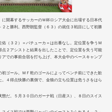
）に開幕するサッカーのＷ杯ロシア大会に出場する日本代
－２と勝利。西野朗監督（６３）の就任３戦目にして初勝
圭佑（３２）＝パチューカ＝は出番なし。定位置を争うＭ
得点２アシストと結果を出したことで、定位置を失う可能
リアでの事前合宿を打ち上げ、本大会中のベースキャンプ
。
の初ゴール。ＭＦ乾のゴールによってベンチ前にできた歓
た。４得点快勝の裏側で、金狼の立ち位置は危うさをはら
状態だ。５月３０日のガーナ戦（日産ス）、８日のスイス
、スイス戦では西野ジャパンのベースとみられる４－２－