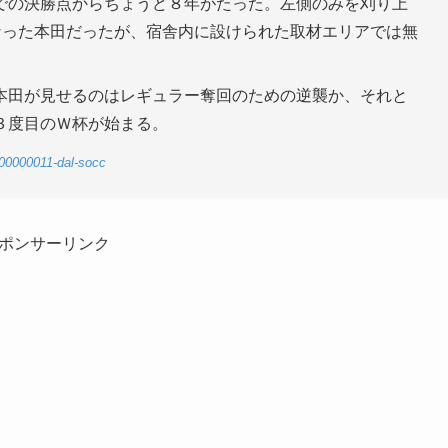
での決勝点からちょうど８年がたった。左側のみを刈り上
なった本田だったが、宿舎内に設けられた取材エリアでは無
本田が見せるのはレギュラー奪回のための逆襲か、それと
３度目のＷ杯が始まる。
-00000011-dal-socc
ポンサーリンク