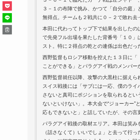
３－１の布陣で挑み、かつて「自分の庭」
無得点。チームも２戦共に０－２で敗れ去
本田に代わってトップ下で結果を出したの
で先発フル出場を果たした背番号「１０」
スト。特に２得点の乾との連係は出色だっ
西野監督もロシア移動を控えた１３日に「
ことができる」とパラグアイ戦のメンバー
西野監督就任以降、攻撃の大黒柱に据えられ
スイス戦後には「サブには一応、僕のライ
さないと真司にポジションを取られるとい
ないといけない」。本大会で“ジョーカー”
応もできないと」と話していたが、その言
パラグアイ戦後の取材エリア。本田は笑み
（話さなくて）いいでしょ」と去って行っ