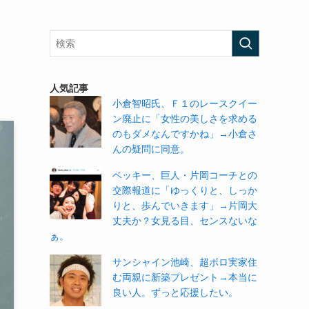
」
人気記事
小倉智昭氏、Ｆ１のレースクイー
ン廃止に「女性の美しさを求める
のもダメなんですかね」→小倉さ
んの疑問に同意。
ベッキー、巨人・片岡コーチとの
交際報道に「ゆっくりと、しっか
りと、歩んでいきます」→片岡大
丈夫か？女見る目、センスないな
ぁ。
サンシャイン池崎、超ボロ実家住
む両親に新築プレゼント→本当に
良い人。ずっと応援したい。