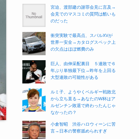
宮迫、渡部建の謝罪会見に言及→
会見でのマスコミの質問は酷いも
のだった
衝突実験で最高点、スバルXVが
世界一安全→カタログスペック上
の欠点はほぼ燃費のみ
巨人、由伸采配裏目 ５連敗で６
年ぶり単独最下位→昨年を上回る
大型連敗の可能性がある
ルミ子、ようやくベルギー戦敗北
から立ち直る→あなたのW杯はア
ルゼンチン敗退で終わったんじゃ
なかったの？
小倉智昭 渋谷ハロウィーンに苦
言→日本の警察舐められすぎ