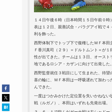
１４日午後６時（日本時間１５日午前０時
表は１２日、親善試合・パラグアイ戦で４
利を飾った。
西野体制下でトップ下で復権したＭＦ本田
Ｆ香川真司（２９）＝ドルトムント＝が１
性が出てきた。チームは１３日、オースト
地であるロシア・カザンに向けて出発した
西野監督就任３戦目にして生まれた、待望
喜の輪に、ＭＦ本田は一呼吸遅れて加わっ
んできた。
一度はつかみかけた定位置を失いかねない
戦（ルガノ）、本田はいずれも先発出場。
３－６－１で臨んだガーナ戦は左シャドー