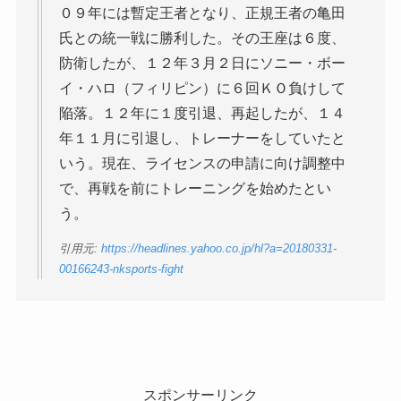
０９年には暫定王者となり、正規王者の亀田
氏との統一戦に勝利した。その王座は６度、
防衛したが、１２年３月２日にソニー・ボー
イ・ハロ（フィリピン）に６回ＫＯ負けして
陥落。１２年に１度引退、再起したが、１４
年１１月に引退し、トレーナーをしていたと
いう。現在、ライセンスの申請に向け調整中
で、再戦を前にトレーニングを始めたとい
う。
引用元:
https://headlines.yahoo.co.jp/hl?a=20180331-
00166243-nksports-fight
スポンサーリンク