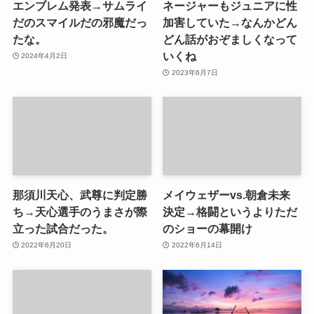
エンブレム発表→サムライ
ネージャーもジュニアに性
だのスマイルだの邪魔だっ
加害していた→なんかどん
たな。
どん話がおぞましくなって
いくね
2024年4月2日
2023年6月7日
那須川天心、武尊に判定勝
メイウェザーvs.朝倉未来
ち→天心選手のうまさが際
決定→格闘というよりただ
立った試合だった。
のショーの幕開け
2022年6月20日
2022年6月14日