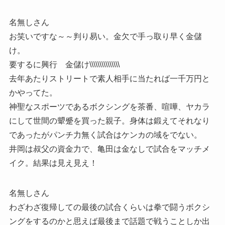
名無しさん
お笑いですな～～判り易い。金欠で手っ取り早く金儲
け。
要するに興行 金儲け\\\\\\\\\\\\\\\
去年あたりストリートで素人相手に当たれば一千万円と
かやってた。
神聖なスポーツであるボクシングを茶番、喧嘩、ヤカラ
にして世間の顰蹙を買った親子。身体は鍛えてそれなり
であったがパンチ力無く試合はケンカの域をでない。
井岡は叔父の資金力で、亀田は金なしで試合をマッチメ
イク。結果は見え見え！
名無しさん
わざわざ復帰しての最後の試合くらいは拳で闘うボクシ
ングをするのかと思えば最後まで話題で戦うことしか出