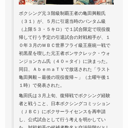
ボクシング元３階級制覇王者の亀田興毅氏
（３１）が、５月に引退当時のバンタム級
（上限５３・５キロ）で１試合限定で現役復
帰して行う予定の引退試合の対戦相手が、１
０年３月のＷＢＣ世界フライ級王座統一戦で
初黒星を喫した元王者ポンサクレック・ウォ
ンジョンカム氏（４０＝タイ）に決まった。
同日、ＡｂｅｍａＴＶで放送された「ラスト
亀田興毅～最後の現役復帰～」（土曜午後１
１時）で発表された。
亀田氏は３月上旬、復帰戦でボクシング経験
者と戦うこと、日本ボクシングコミッション
（ＪＢＣ）にボクサーライセンスを再申請
し、公式試合として行う考えを明かしてい
た。対戦相手の候補者数名と交渉段階だとし