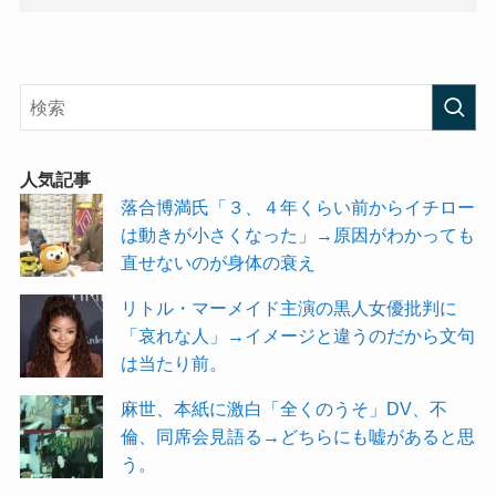
人気記事
落合博満氏「３、４年くらい前からイチロー
は動きが小さくなった」→原因がわかっても
直せないのが身体の衰え
リトル・マーメイド主演の黒人女優批判に
「哀れな人」→イメージと違うのだから文句
は当たり前。
麻世、本紙に激白「全くのうそ」DV、不
倫、同席会見語る→どちらにも嘘があると思
う。