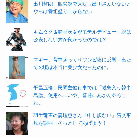
出川哲朗、胆管炎で入院→出川さんいないと
やっぱ番組盛り上がらない
キムタク＆静香次女がモデルデビュー→親は
公表しない方が良かったのでは？
マギー、背中ざっくりワンピ姿に反響→出た
ての頃は本当に美少女だったのに。
平昌五輪：民間主催行事では「独島入り韓半
島旗」使用へ→いや、普通にあかんやろこ
れ。
羽生竜王の妻理恵さん「申し訳ない」衝突事
故を謝罪→そっとしてあげよう！