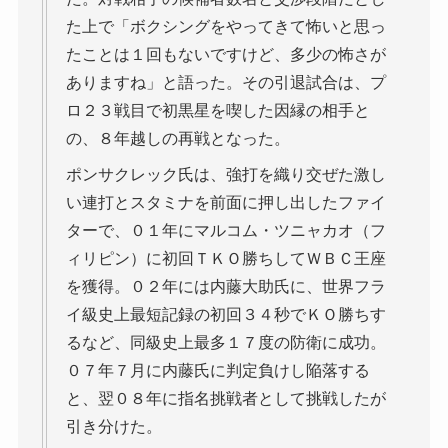
た上で「ボクシングをやってきて怖いと思っ
たことは１回もないですけど、多少の怖さが
ありますね」と語った。その引退試合は、プ
ロ２３戦目で初黒星を喫した因縁の相手と
の、８年越しの再戦となった。
ポンサクレック氏は、強打を織り交ぜた激し
い連打とスタミナを前面に押し出したファイ
ターで、０１年にマルコム・ツニャカオ（フ
ィリピン）に初回ＴＫＯ勝ちしてＷＢＣ王座
を獲得。０２年には内藤大助氏に、世界フラ
イ級史上最短記録の初回３４秒でＫＯ勝ちす
るなど、同級史上最多１７度の防衛に成功。
０７年７月に内藤氏に判定負けし陥落する
と、翌０８年に指名挑戦者として挑戦したが
引き分けた。