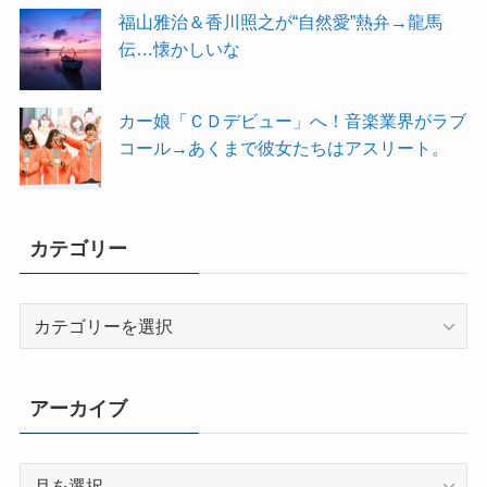
福山雅治＆香川照之が“自然愛”熱弁→龍馬
伝…懐かしいな
カー娘「ＣＤデビュー」へ！音楽業界がラブ
コール→あくまで彼女たちはアスリート。
カテゴリー
カ
テ
ゴ
リ
アーカイブ
ー
ア