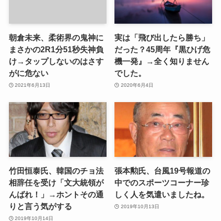
朝倉未来、柔術界の鬼神に
実は「飛び出したら勝ち」
まさかの2R1分51秒失神負
だった？45周年『黒ひげ危
け→タップしないのはさす
機一発』→全く知りません
がに危ない
でした。
2021年6月13日
2020年6月4日
竹田恒泰氏、韓国のチョ法
張本勲氏、台風19号報道の
相辞任を受け「文大統領が
中でのスポーツコーナー珍
んばれ！」→ホントその通
しく人を気遣いましたね。
りと言う気がする
2019年10月13日
2019年10月14日