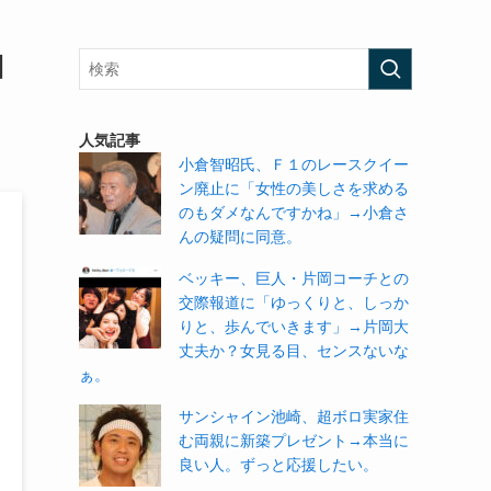
目
人気記事
小倉智昭氏、Ｆ１のレースクイー
ン廃止に「女性の美しさを求める
のもダメなんですかね」→小倉さ
んの疑問に同意。
ベッキー、巨人・片岡コーチとの
交際報道に「ゆっくりと、しっか
りと、歩んでいきます」→片岡大
丈夫か？女見る目、センスないな
ぁ。
サンシャイン池崎、超ボロ実家住
む両親に新築プレゼント→本当に
良い人。ずっと応援したい。