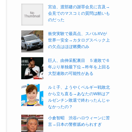
宮迫、渡部建の謝罪会見に言及→
会見でのマスコミの質問は酷いも
のだった
衝突実験で最高点、スバルXVが
世界一安全→カタログスペック上
の欠点はほぼ燃費のみ
巨人、由伸采配裏目 ５連敗で６
年ぶり単独最下位→昨年を上回る
大型連敗の可能性がある
ルミ子、ようやくベルギー戦敗北
から立ち直る→あなたのW杯はア
ルゼンチン敗退で終わったんじゃ
なかったの？
小倉智昭 渋谷ハロウィーンに苦
言→日本の警察舐められすぎ