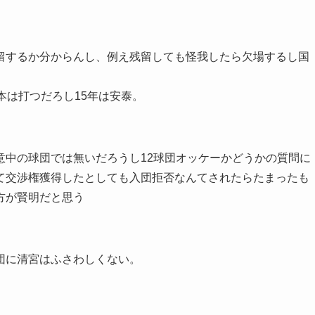
留するか分からんし、例え残留しても怪我したら欠場するし国
本は打つだろし15年は安泰。
意中の球団では無いだろうし12球団オッケーかどうかの質問に
て交渉権獲得したとしても入団拒否なんてされたらたまったも
方が賢明だと思う
団に清宮はふさわしくない。
。