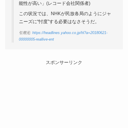
能性が高い」(レコード会社関係者)
この状況では、NHKが民放各局のようにジャ
ニーズに“忖度”する必要はなさそうだ。
引用元:
https://headlines.yahoo.co.jp/hl?a=20180621-
00000005-reallive-ent
スポンサーリンク