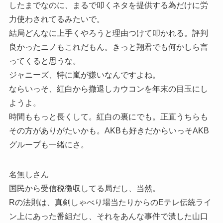
したまでなのに、まるで叩くネタを提供する為だけに労
力使わされてるみたいで。
結局どんなに上手くやろうと理由つけて叩かれる。評判
良かったニノもこれだもん。きっと翔君でも何かしら言
ってくると思うな。
ジャニーズ、特に嵐が嫌いなんですよね。
ならいっそ、紅白から撤退しカウコンを年末の目玉にし
ようよ。
時間ももっと長くして。紅白の裏にでも。正直うちらも
その方がありがたいかも。AKBも好きだからいっそAKB
グループも一緒にさ。
名無しさん
国民から受信税徴収してる局だし、当然。
Rの法則は、真剣しゃべり場当たりからのEテレ伝統ライ
ン上にあった番組だし、それをあんな事件で潰した山口