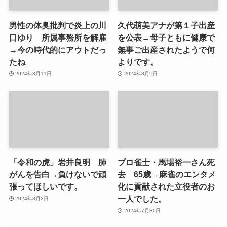
男性の体臭批判で炎上の川
久代萌美アナが第１子出産
口ゆり 所属事務所を解雇
を公表→母子ともに健康で
→今の時代的にアウトだっ
無事ご出産されたようで何
たね
よりです。
2024年8月11日
2024年8月9日
「令和の虎」岩井良明 肺
プロ雀士・馬場裕一さん死
がんを告白→負けないで頑
去 65歳→麻雀のエンタメ
張ってほしいです。
化に貢献された立役者のお
一人でした。
2024年8月2日
2024年7月30日