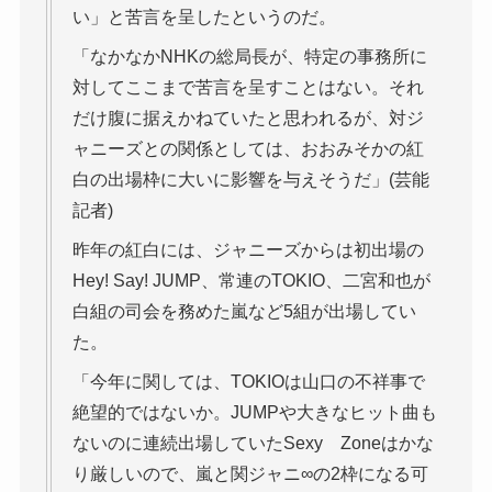
い」と苦言を呈したというのだ。
「なかなかNHKの総局長が、特定の事務所に
対してここまで苦言を呈すことはない。それ
だけ腹に据えかねていたと思われるが、対ジ
ャニーズとの関係としては、おおみそかの紅
白の出場枠に大いに影響を与えそうだ」(芸能
記者)
昨年の紅白には、ジャニーズからは初出場の
Hey! Say! JUMP、常連のTOKIO、二宮和也が
白組の司会を務めた嵐など5組が出場してい
た。
「今年に関しては、TOKIOは山口の不祥事で
絶望的ではないか。JUMPや大きなヒット曲も
ないのに連続出場していたSexy Zoneはかな
り厳しいので、嵐と関ジャニ∞の2枠になる可