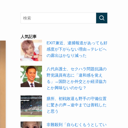
人気記事
EXIT兼近、逮捕報道があっても好
感度が下がらない理由→テレビへ
の露出はかなり減った
八代弁護士、セクハラ問題抗議の
野党議員有志に「違和感を覚え
る」→国防とか外交とか経済協力
とか興味ないのかな？
膳所、初戦敗退も野手の守備位置
に驚きの声→途中までは善戦した
と思う
非難殺到「自らむくもうとしてい