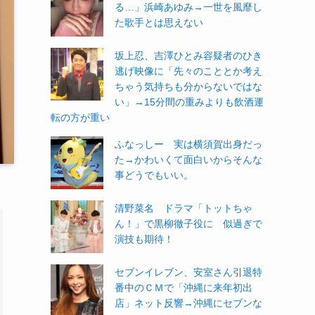
る…」浜崎あゆみ→一世を風靡し
た歌手とは思えない
坂上忍、吉澤ひとみ容疑者のひき
逃げ映像に「先々のこととか考え
ちゃう気持ちも分からないではな
い」→15分間の重みよりも飲酒運
転の方が重い
ふなっしー 実は横須賀出身だっ
た→かわいくて面白いからそんな
事どうでもいい。
清野菜名 ドラマ「トットちゃ
ん！」で黒柳徹子役に 似過ぎで
演技も期待！
セブンイレブン、安室さん引退特
番中のＣＭで「沖縄に来年初出
店」ネット反響→沖縄にセブンな