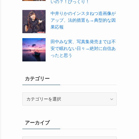
いの？！びっくり！
中井りかのインスタねつ造画像が
アップ、法的措置も→典型的な因
果応報
田中みな実、写真集発売までは不
安で眠れない日々→絶対に自信あ
ったと思う
カテゴリー
カ
テ
ゴ
リ
アーカイブ
ー