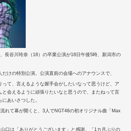
8）、長谷川玲奈（18）の卒業公演が18日午後5時、新潟市の
人だけの特別公演。公演直前の会場へのアナウンスで、
りって、言えるような握手会がしたいなって思うけど、ア
んと会えるように頑張りたいなと思うので、またねって言
らにあいさつした。
れて幕が開くと、3人でNGT48の初オリジナル曲「Max
た山口は「ありがとうございます」と感謝。「1カ月ぶりの