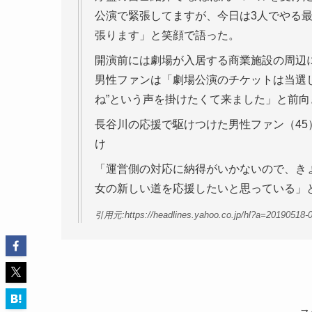
公演で緊張してますが、今日は3人でやる
張ります」と笑顔で語った。
開演前には劇場が入居する商業施設の周辺に
男性ファンは「劇場公演のチケットは当選し
ね”という声を掛けたくて来ました」と前向
長谷川の応援で駆けつけた男性ファン（4
け
「運営側の対応に納得がいかないので、き
女の新しい道を応援したいと思っている」
引用元:https://headlines.yahoo.co.jp/hl?a=20190518-