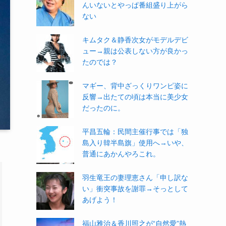
んいないとやっぱ番組盛り上がら
ない
キムタク＆静香次女がモデルデビ
ュー→親は公表しない方が良かっ
たのでは？
マギー、背中ざっくりワンピ姿に
反響→出たての頃は本当に美少女
だったのに。
平昌五輪：民間主催行事では「独
島入り韓半島旗」使用へ→いや、
普通にあかんやろこれ。
羽生竜王の妻理恵さん「申し訳な
い」衝突事故を謝罪→そっとして
あげよう！
福山雅治＆香川照之が“自然愛”熱