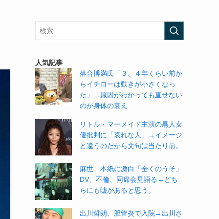
人気記事
落合博満氏「３、４年くらい前か
らイチローは動きが小さくなっ
た」→原因がわかっても直せない
のが身体の衰え
リトル・マーメイド主演の黒人女
優批判に「哀れな人」→イメージ
と違うのだから文句は当たり前。
麻世、本紙に激白「全くのうそ」
DV、不倫、同席会見語る→どち
らにも嘘があると思う。
出川哲朗、胆管炎で入院→出川さ