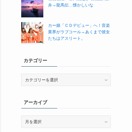
弁→龍馬伝…懐かしいな
カー娘「ＣＤデビュー」へ！音楽
業界がラブコール→あくまで彼女
たちはアスリート。
カテゴリー
カ
テ
ゴ
リ
アーカイブ
ー
ア
ー
カ