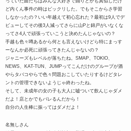
っていた曲たちはみんな大好きで踊りとかも真似したけ
ど内くん事件の時はビックリした。でもそこからさ学習
しなかったの？いい年越えて初心忘れた？最初は9人でデ
ビューしてその後3人減ってさらに山Pと錦戸がいなくな
ってさ4人で頑張っていこうと決めたんじゃないの？
手越も色々噂あるから何とも言えないけどら特にまっす
ーなんか必死に頑張ってきたんじゃないの？
ジャニーズもレベルが落ちたね。SMAP、TOKIO、
NEWS、KAT-TUN、JUMPってこんだけのグループが酒
やらタバコやらで色々問題おこしていたりするけどタレ
ントの管理できないようじゃ終わったね。
そして、未成年の女の子も大人に嘘ついて飲んじゃダメ
だよ！店とかでもバレるんだから！
自分の人生棒に振ってはダメだよ！
名無しさん