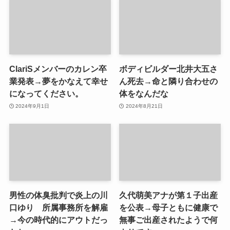
ClariSメンバーのカレン卒
ボディビルダー北井大五さ
業発表→夢をかなえて幸せ
ん死去→命と隣り合わせの
になってください。
体をなんだな
2024年9月1日
2024年8月21日
男性の体臭批判で炎上の川
久代萌美アナが第１子出産
口ゆり 所属事務所を解雇
を公表→母子ともに健康で
→今の時代的にアウトだっ
無事ご出産されたようで何