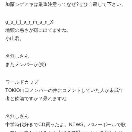
加藤シゲアキは厳重注意ってなぜ?ぜひ自粛して下さい。
g_u_i_t_a_r_m_a_n_X
地頭の悪さが顔に出てますね。
小山君。
名無しさん
またメンバーか(笑)
ワールドカップ
TOKIO山口メンバーの件にコメントしていた人が未成年
者と飲酒ですか？呆れますね
名無しさん
中学時代好きでCD買ったよ。NEWS。バレーボールで歌