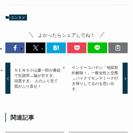
エンタメ
よかったらシェアしてね！
ケンドーコバヤシ「地獄契
ＮＥＷＳ小山慶一郎が番組
約解除！」一般女性と交際
で生謝罪→脇が甘すぎ。
→バイクでモンデミーナ行
頭悪すぎ。 人のふり見て
き帰りしてるのを思い出
我がふり直せ！
す。
関連記事