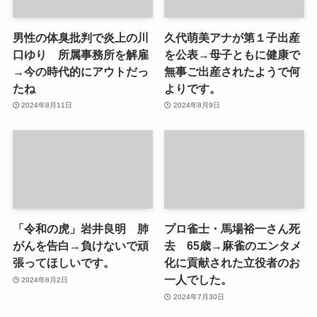
男性の体臭批判で炎上の川
久代萌美アナが第１子出産
口ゆり 所属事務所を解雇
を公表→母子ともに健康で
→今の時代的にアウトだっ
無事ご出産されたようで何
たね
よりです。
2024年8月11日
2024年8月9日
「令和の虎」岩井良明 肺
プロ雀士・馬場裕一さん死
がんを告白→負けないで頑
去 65歳→麻雀のエンタメ
張ってほしいです。
化に貢献された立役者のお
一人でした。
2024年8月2日
2024年7月30日