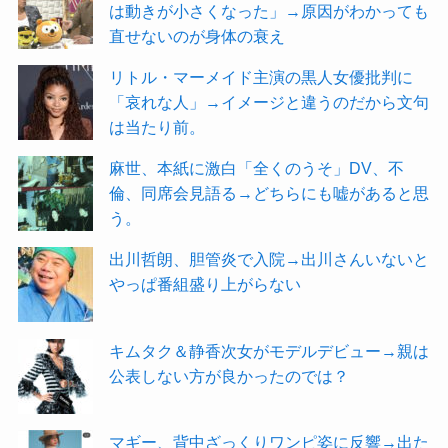
は動きが小さくなった」→原因がわかっても
直せないのが身体の衰え
リトル・マーメイド主演の黒人女優批判に
「哀れな人」→イメージと違うのだから文句
は当たり前。
麻世、本紙に激白「全くのうそ」DV、不
倫、同席会見語る→どちらにも嘘があると思
う。
出川哲朗、胆管炎で入院→出川さんいないと
やっぱ番組盛り上がらない
キムタク＆静香次女がモデルデビュー→親は
公表しない方が良かったのでは？
マギー、背中ざっくりワンピ姿に反響→出た