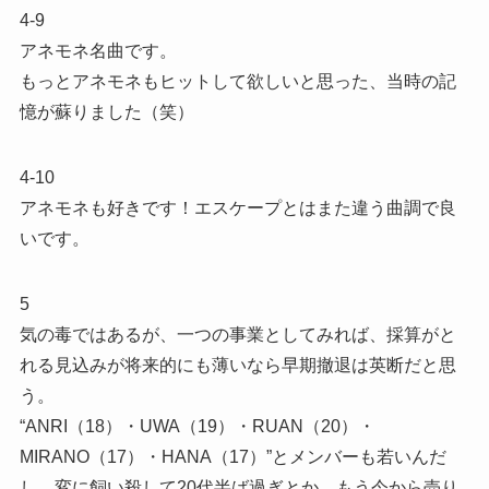
4-9
アネモネ名曲です。
もっとアネモネもヒットして欲しいと思った、当時の記
憶が蘇りました（笑）
4-10
アネモネも好きです！エスケープとはまた違う曲調で良
いです。
5
気の毒ではあるが、一つの事業としてみれば、採算がと
れる見込みが将来的にも薄いなら早期撤退は英断だと思
う。
“ANRI（18）・UWA（19）・RUAN（20）・
MIRANO（17）・HANA（17）”とメンバーも若いんだ
し、変に飼い殺して20代半ば過ぎとか、もう今から売り