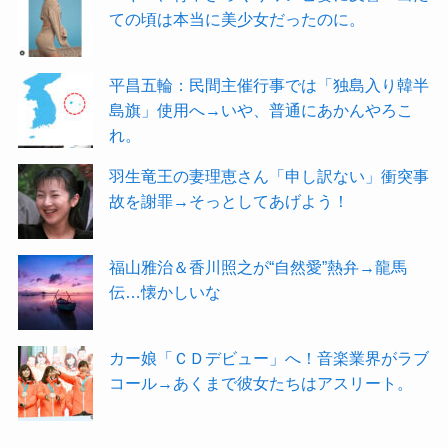
ての頃は本当に美少女だったのに。
平昌五輪：民間主催行事では「独島入り韓半
島旗」使用へ→いや、普通にあかんやろこ
れ。
羽生竜王の妻理恵さん「申し訳ない」衝突事
故を謝罪→そっとしてあげよう！
福山雅治＆香川照之が“自然愛”熱弁→龍馬
伝…懐かしいな
カー娘「ＣＤデビュー」へ！音楽業界がラブ
コール→あくまで彼女たちはアスリート。