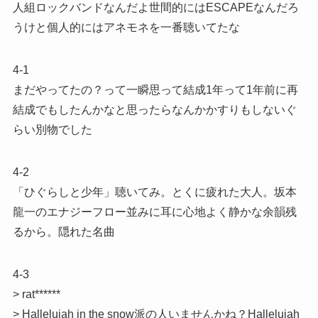
人組ロックバンドなんだよ世間的にはESCAPEなんだろ
うけと個人的にはアネモネを一番聴いてたな
4-1
まだやってたの？って一瞬思って結成1年って1年前に再
結成でもしたんかなと思ったらなんかかすりもしないぐ
らい別物でした
4-2
「ひぐらしと少年」聴いてみ。とくに疲れた大人。坂本
龍一のエナジーフロー並みに耳に心地よく静かな余韻残
るから。隠れた名曲
4-3
> rat******
> Hallelujah in the snow派の人いませんかね？Hallelujah