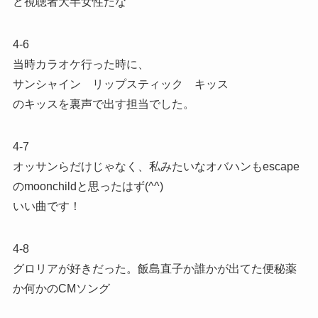
ど視聴者大半女性だな
4-6
当時カラオケ行った時に、
サンシャイン リップスティック キッス
のキッスを裏声で出す担当でした。
4-7
オッサンらだけじゃなく、私みたいなオバハンもescape
のmoonchildと思ったはず(^^)
いい曲です！
4-8
グロリアが好きだった。飯島直子か誰かが出てた便秘薬
か何かのCMソング