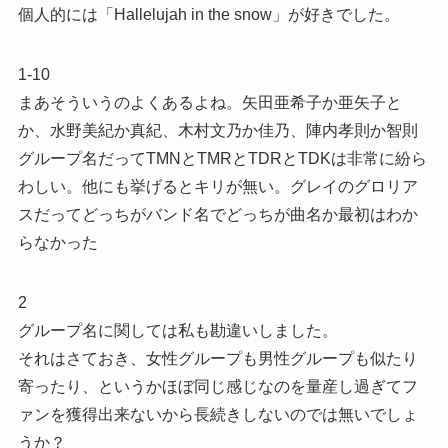
個人的には「Hallelujah in the snow」が好きでした。
1-10
まあそういうのよくあるよね。矢田亜希子か亜矢子と
か、水野美紀か真紀、木村文乃か佳乃、陣内孝則か智則
グループ名だってTMNとTMRとTDRとTDKは非常に紛ら
わしい。他にも挙げるとキリが無い。グレイのグロリア
スだってどっちがバンド名でどっちが曲名か最初はわか
らなかった
2
グループ名に関しては私も勘違いしました。
それはさておき、女性グループも男性グループも似たり
寄ったり、というかほぼ同じ感じなのを量産し過ぎてフ
ァンを獲得出来ないから長続きしないのでは無いでしょ
うか？