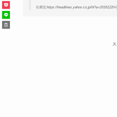
引用元:https://headlines.yahoo.co.jp/hl?a=20181220-
ス