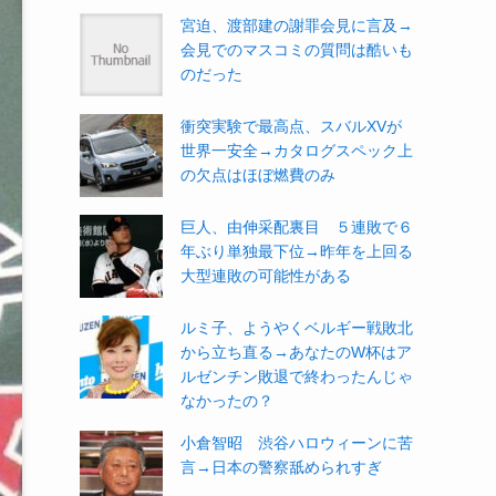
宮迫、渡部建の謝罪会見に言及→
会見でのマスコミの質問は酷いも
のだった
衝突実験で最高点、スバルXVが
世界一安全→カタログスペック上
の欠点はほぼ燃費のみ
巨人、由伸采配裏目 ５連敗で６
年ぶり単独最下位→昨年を上回る
大型連敗の可能性がある
ルミ子、ようやくベルギー戦敗北
から立ち直る→あなたのW杯はア
ルゼンチン敗退で終わったんじゃ
なかったの？
小倉智昭 渋谷ハロウィーンに苦
言→日本の警察舐められすぎ