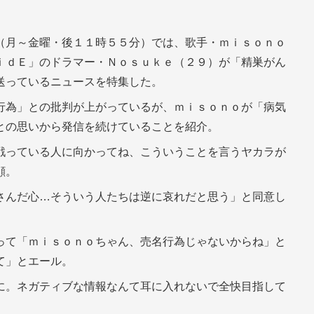
（月～金曜・後１１時５５分）では、歌手・ｍｉｓｏｎｏ
ｉｄＥ」のドラマー・Ｎｏｓｕｋｅ（２９）が「精巣がん
送っているニュースを特集した。
行為」との批判が上がっているが、ｍｉｓｏｎｏが「病気
との思いから発信を続けていることを紹介。
戦っている人に向かってね、こういうことを言うヤカラが
顔。
さんだ心…そういう人たちは逆に哀れだと思う」と同意し
って「ｍｉｓｏｎｏちゃん、売名行為じゃないからね」と
て」とエール。
に。ネガティブな情報なんて耳に入れないで全快目指して