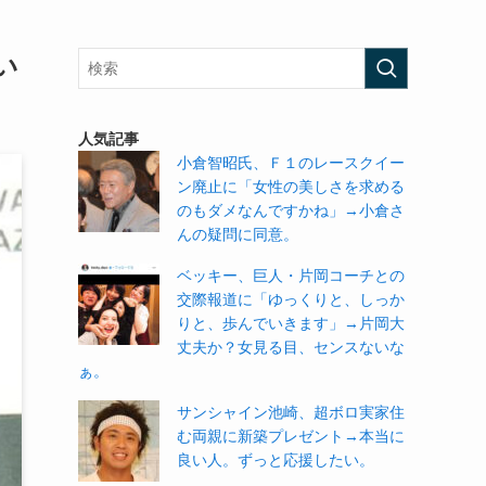
い
人気記事
小倉智昭氏、Ｆ１のレースクイー
ン廃止に「女性の美しさを求める
のもダメなんですかね」→小倉さ
んの疑問に同意。
ベッキー、巨人・片岡コーチとの
交際報道に「ゆっくりと、しっか
りと、歩んでいきます」→片岡大
丈夫か？女見る目、センスないな
ぁ。
サンシャイン池崎、超ボロ実家住
む両親に新築プレゼント→本当に
良い人。ずっと応援したい。