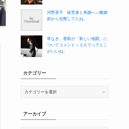
河野景子 経営者と再婚へ→離婚
前から交際してたね。
草なぎ、香取が「新しい地図」に
ついてコメント→３人でってとこ
がいいね。
カテゴリー
カ
テ
ゴ
リ
アーカイブ
ー