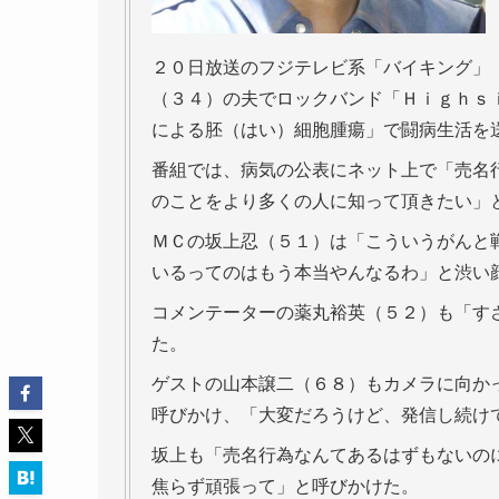
２０日放送のフジテレビ系「バイキング」
（３４）の夫でロックバンド「Ｈｉｇｈｓ
による胚（はい）細胞腫瘍」で闘病生活を
番組では、病気の公表にネット上で「売名
のことをより多くの人に知って頂きたい」
ＭＣの坂上忍（５１）は「こういうがんと
いるってのはもう本当やんなるわ」と渋い
コメンテーターの薬丸裕英（５２）も「す
た。
ゲストの山本譲二（６８）もカメラに向か
呼びかけ、「大変だろうけど、発信し続け
坂上も「売名行為なんてあるはずもないの
焦らず頑張って」と呼びかけた。