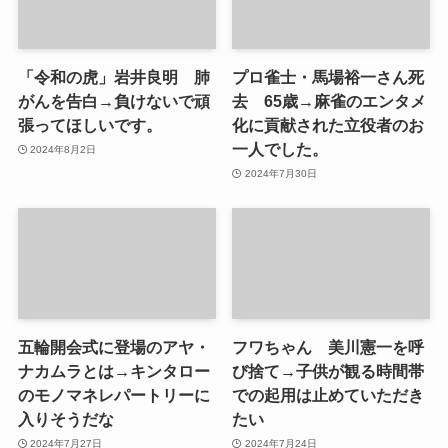
「令和の虎」岩井良明 肺
プロ雀士・馬場裕一さん死
がんを告白→負けないで頑
去 65歳→麻雀のエンタメ
張ってほしいです。
化に貢献された立役者のお
一人でした。
2024年8月2日
2024年7月30日
五輪開会式に登場のアヤ・
フワちゃん 美川憲一を呼
ナカムラとは→キンタロー
び捨て→子供が観る時間帯
のモノマネレパートリーに
での起用は止めていただき
入りそうだな
たい
2024年7月27日
2024年7月24日