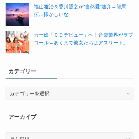
福山雅治＆香川照之が“自然愛”熱弁→龍馬
伝…懐かしいな
カー娘「ＣＤデビュー」へ！音楽業界がラブ
コール→あくまで彼女たちはアスリート。
カテゴリー
カ
テ
ゴ
リ
アーカイブ
ー
ア