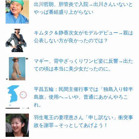
出川哲朗、胆管炎で入院→出川さんいないと
やっぱ番組盛り上がらない
キムタク＆静香次女がモデルデビュー→親は
公表しない方が良かったのでは？
マギー、背中ざっくりワンピ姿に反響→出た
ての頃は本当に美少女だったのに。
平昌五輪：民間主催行事では「独島入り韓半
島旗」使用へ→いや、普通にあかんやろこ
れ。
羽生竜王の妻理恵さん「申し訳ない」衝突事
故を謝罪→そっとしてあげよう！