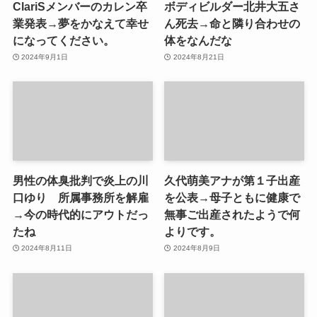
ClariSメンバーのカレン卒
ボディビルダー北井大五さ
業発表→夢をかなえて幸せ
ん死去→命と隣り合わせの
になってください。
体をなんだな
2024年9月1日
2024年8月21日
男性の体臭批判で炎上の川
久代萌美アナが第１子出産
口ゆり 所属事務所を解雇
を公表→母子ともに健康で
→今の時代的にアウトだっ
無事ご出産されたようで何
たね
よりです。
2024年8月11日
2024年8月9日