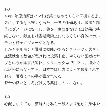
1-8
＞aga治療治療はハマれば笑っちゃうぐらい回復するよ。
気にしてるなら安くなったし一考の価値あり。臓器と精
子にダメージになるし、薬を一生飲まなければ効果は持
続しない。献血も相当期間禁止になるくらい身体のホル
モンと精子にダメージとなる。
しかもホルモンと腎臓に効能がある分ダメージが大きく
血液検査で数値が悪ければ投薬中止。やらない医者はヤ
ブというか薬事法違反。クリニック系で目立つ。海外で
は訴訟にもなってる。日本では圧力によって規制されて
おり、著者でその事が書かれてる。
都合の良いところだけある薬はこの世にない。
1-9
心配しなくても、芸能人は私ら一般人より遥かに身体や