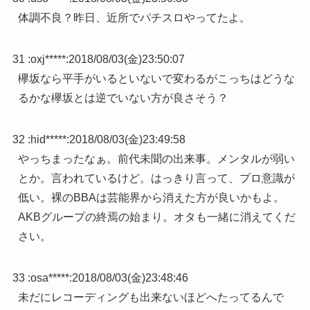
体調不良？昨日、近所でパチスロやってたよ。
31 :
oxj*****
:
2018/08/03(金)23:50:07
欅坂なら平手がいるといないで変わるがこっちはどうな
るかな欅坂とは逆でいない方が良さそう？
32 :
hid*****
:
2018/08/03(金)23:49:58
やっちまったなぁ。前代未聞の出来事。メンタルが弱い
とか。言われているけど。はっきり言って、プロ意識が
低い。裸のBBAは芸能界から消えた方が良いかもよ。
AKBグループの終焉の始まり。オタも一緒に消えてくだ
さい。
33 :
osa*****
:
2018/08/03(金)23:48:46
未だにレコーディングも出来ないほどへたってるんで