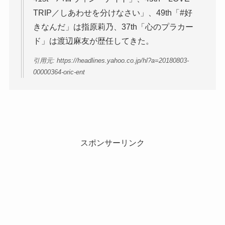
TRIP／しあわせを分けなさい」、49th「#好
きなんだ」は指原莉乃、37th「心のプラカー
ド」は渡辺麻友が歴任してきた。
引用元: https://headlines.yahoo.co.jp/hl?a=20180803-
00000364-oric-ent
スポンサーリンク