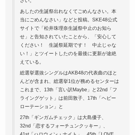
さい。
あしたの生誕祭出れなくてごめんなさい。本
当にごめんなさい」などと投稿。SKE48公式
サイトで「松井珠理奈生誕祭中止のお知ら
せ」と告知されていたことから、「安心して
ください！ 生誕祭延期です！ 中止じゃな
い！」とツイートしたのを最後に更新が途絶
えている。
総選挙選抜シングルはAKB48の代表曲のほと
んどが含まれ、総選挙1位が務めるセンターは
これまで、13th「言い訳Maybe」と22nd「フ
ライングゲット」は前田敦子、17th「ヘビー
ローテーション」と
27th「ギンガムチェック」は大島優子、
32nd「恋するフォーチュンクッキー」、
41st「ハロウィン・ナイト」、45th「LOVE