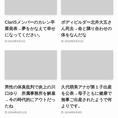
ClariSメンバーのカレン卒
ボディビルダー北井大五さ
業発表→夢をかなえて幸せ
ん死去→命と隣り合わせの
になってください。
体をなんだな
2024年9月1日
2024年8月21日
男性の体臭批判で炎上の川
久代萌美アナが第１子出産
口ゆり 所属事務所を解雇
を公表→母子ともに健康で
→今の時代的にアウトだっ
無事ご出産されたようで何
たね
よりです。
2024年8月11日
2024年8月9日