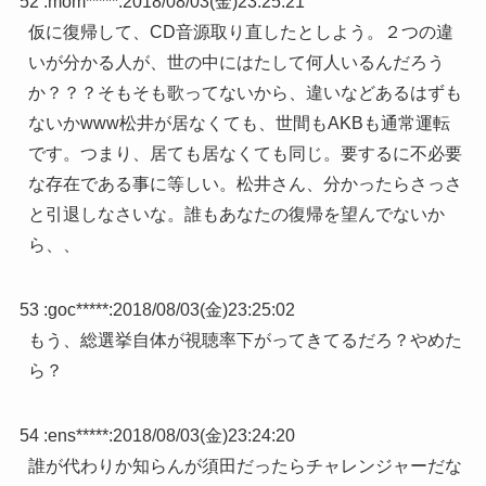
52 :
mom*****
:
2018/08/03(金)23:25:21
仮に復帰して、CD音源取り直したとしよう。２つの違
いが分かる人が、世の中にはたして何人いるんだろう
か？？？そもそも歌ってないから、違いなどあるはずも
ないかwww松井が居なくても、世間もAKBも通常運転
です。つまり、居ても居なくても同じ。要するに不必要
な存在である事に等しい。松井さん、分かったらさっさ
と引退しなさいな。誰もあなたの復帰を望んでないか
ら、、
53 :
goc*****
:
2018/08/03(金)23:25:02
もう、総選挙自体が視聴率下がってきてるだろ？やめた
ら？
54 :
ens*****
:
2018/08/03(金)23:24:20
誰が代わりか知らんが須田だったらチャレンジャーだな