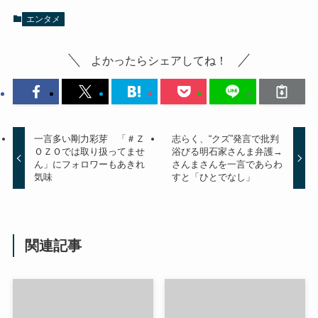
エンタメ
よかったらシェアしてね！
一言多い剛力彩芽 「＃Ｚ
志らく、“クズ”発言で批判
ＯＺＯでは取り扱ってませ
浴びる明石家さんま弁護→
ん」にフォロワーもあきれ
さんまさんを一言であらわ
気味
すと「ひとでなし」
関連記事