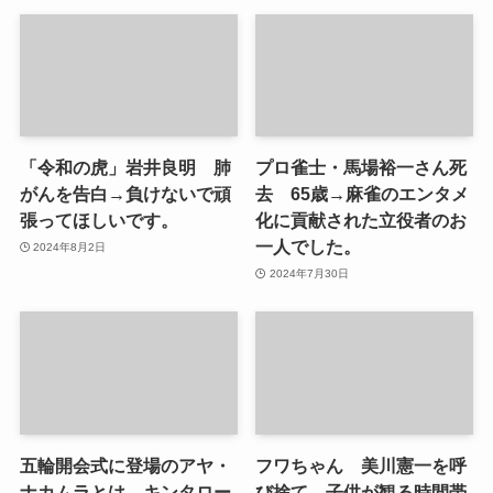
「令和の虎」岩井良明 肺
プロ雀士・馬場裕一さん死
がんを告白→負けないで頑
去 65歳→麻雀のエンタメ
張ってほしいです。
化に貢献された立役者のお
一人でした。
2024年8月2日
2024年7月30日
五輪開会式に登場のアヤ・
フワちゃん 美川憲一を呼
ナカムラとは→キンタロー
び捨て→子供が観る時間帯