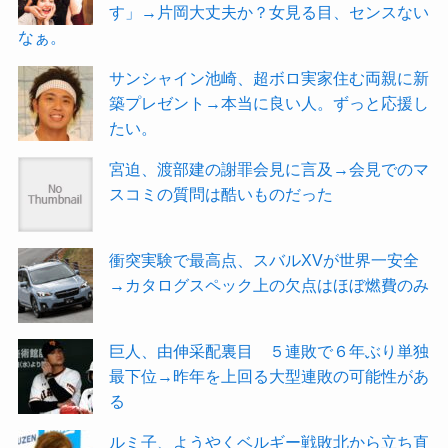
す」→片岡大丈夫か？女見る目、センスない
なぁ。
サンシャイン池崎、超ボロ実家住む両親に新
築プレゼント→本当に良い人。ずっと応援し
たい。
宮迫、渡部建の謝罪会見に言及→会見でのマ
スコミの質問は酷いものだった
衝突実験で最高点、スバルXVが世界一安全
→カタログスペック上の欠点はほぼ燃費のみ
巨人、由伸采配裏目 ５連敗で６年ぶり単独
最下位→昨年を上回る大型連敗の可能性があ
る
ルミ子、ようやくベルギー戦敗北から立ち直