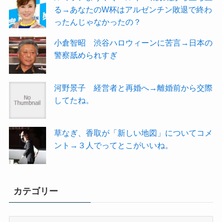
る→あなたのW杯はアルゼンチン敗退で終わ
ったんじゃなかったの？
小倉智昭 渋谷ハロウィーンに苦言→日本の
警察舐められすぎ
河野景子 経営者と再婚へ→離婚前から交際
してたね。
草なぎ、香取が「新しい地図」についてコメ
ント→３人でってとこがいいね。
カテゴリー
カ