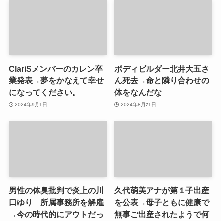
ClariSメンバーのカレン卒
ボディビルダー北井大五さ
業発表→夢をかなえて幸せ
ん死去→命と隣り合わせの
になってください。
体をなんだな
2024年9月1日
2024年8月21日
男性の体臭批判で炎上の川
久代萌美アナが第１子出産
口ゆり 所属事務所を解雇
を公表→母子ともに健康で
→今の時代的にアウトだっ
無事ご出産されたようで何