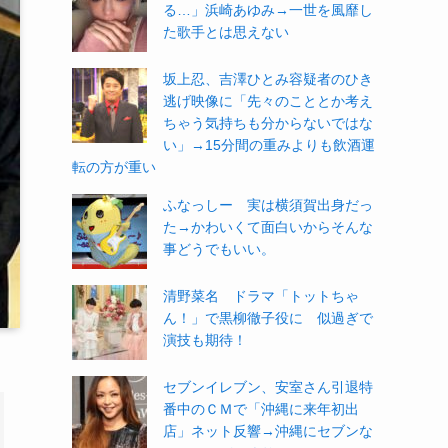
る…」浜崎あゆみ→一世を風靡し
た歌手とは思えない
坂上忍、吉澤ひとみ容疑者のひき
逃げ映像に「先々のこととか考え
ちゃう気持ちも分からないではな
い」→15分間の重みよりも飲酒運
転の方が重い
ふなっしー 実は横須賀出身だっ
た→かわいくて面白いからそんな
事どうでもいい。
清野菜名 ドラマ「トットちゃ
ん！」で黒柳徹子役に 似過ぎで
演技も期待！
セブンイレブン、安室さん引退特
番中のＣＭで「沖縄に来年初出
店」ネット反響→沖縄にセブンな