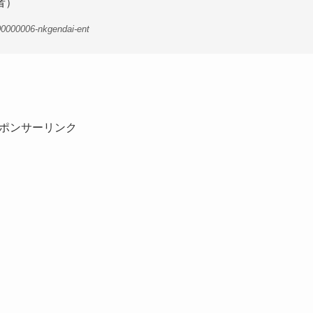
者）
00000006-nkgendai-ent
ポンサーリンク