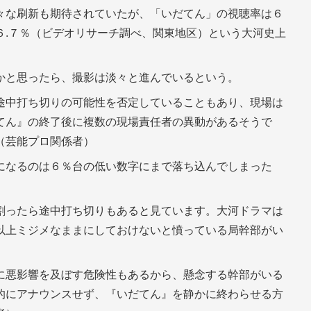
々な刷新も期待されていたが、「いだてん」の視聴率は６
６.７％（ビデオリサーチ調べ、関東地区）という大河史上
かと思ったら、撮影は淡々と進んでいるという。
途中打ち切りの可能性を否定していることもあり、現場は
てん』の終了後に複数の現場責任者の異動があるそうで
（芸能プロ関係者）
になるのは６％台の低い数字にまで落ち込んでしまった
割ったら途中打ち切りもあると見ています。大河ドラマは
以上ミジメなままにしておけないと憤っている局幹部がい
に悪影響を及ぼす危険性もあるから、懸念する幹部がいる
的にアナウンスせず、『いだてん』を静かに終わらせる方