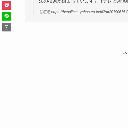
法の模索が始まっています」（テレビ関係
引用元:https://headlines.yahoo.co.jp/hl?a=20190615-
ス