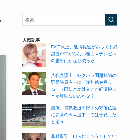
気
人気記事
EXIT兼近、逮捕報道があっても好
感度が下がらない理由→テレビへ
の露出はかなり減った
八代弁護士、セクハラ問題抗議の
野党議員有志に「違和感を覚え
る」→国防とか外交とか経済協力
とか興味ないのかな？
膳所、初戦敗退も野手の守備位置
に驚きの声→途中までは善戦した
と思う
非難殺到「自らむくもうとしてい