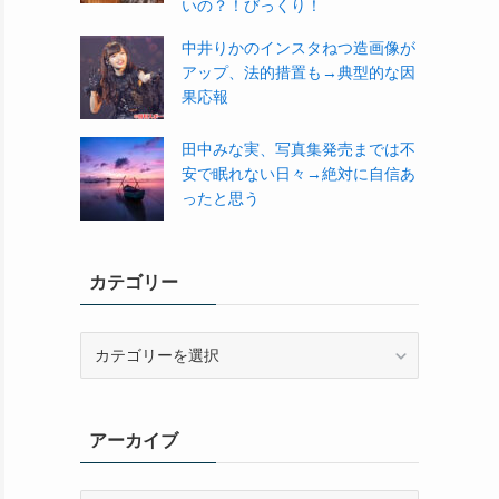
いの？！びっくり！
中井りかのインスタねつ造画像が
アップ、法的措置も→典型的な因
果応報
田中みな実、写真集発売までは不
安で眠れない日々→絶対に自信あ
ったと思う
カテゴリー
カ
テ
ゴ
リ
アーカイブ
ー