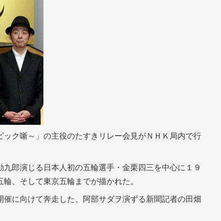
ピック噺～」の主役のたすきリレー会見がＮＨＫ局内で行
勘九郎演じる日本人初の五輪選手・金栗四三を中心に１９
五輪、そして東京五輪までが描かれた。
開催に向けて奔走した、阿部サダヲ演ずる新聞記者の田畑