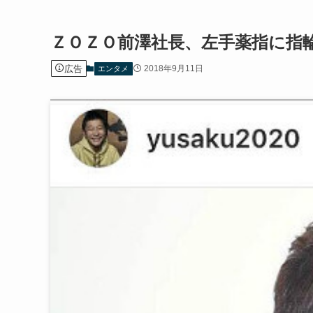
ＺＯＺＯ前澤社長、左手薬指に指
広告
2018年9月11日
エンタメ