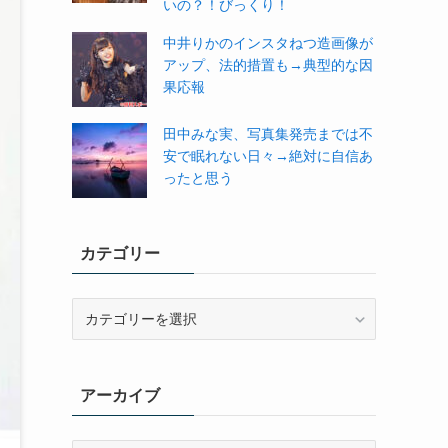
いの？！びっくり！
中井りかのインスタねつ造画像が
アップ、法的措置も→典型的な因
果応報
田中みな実、写真集発売までは不
安で眠れない日々→絶対に自信あ
ったと思う
カテゴリー
カ
テ
ゴ
リ
アーカイブ
ー