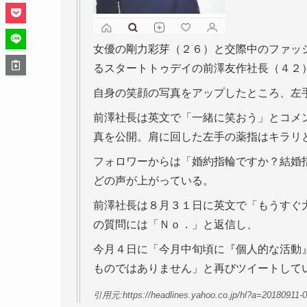
女優の剛力彩芽（２６）と交際中のファッ
るスタートトゥデイの前澤友作社長（４２
自身の笑顔の写真をアップしたところ、左
前澤社長は英文で「一緒に笑おう」とコメ
真を公開。肩に回した左手の薬指はキラリ
フォロワーからは「婚約指輪ですか？結婚
どの声が上がっている。
前澤社長は８月３１日に英文で「もうすぐ
の質問には「Ｎｏ．」と返信し、
今月４日に「今月中旬頃に『個人的な活動
ものではありません」と再びツイートして
引用元:https://headlines.yahoo.co.jp/hl?a=20180911-