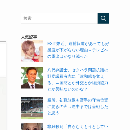
人気記事
EXIT兼近、逮捕報道があっても好
感度が下がらない理由→テレビへ
の露出はかなり減った
八代弁護士、セクハラ問題抗議の
野党議員有志に「違和感を覚え
る」→国防とか外交とか経済協力
とか興味ないのかな？
膳所、初戦敗退も野手の守備位置
に驚きの声→途中までは善戦した
と思う
非難殺到「自らむくもうとしてい