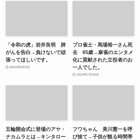
「令和の虎」岩井良明 肺
プロ雀士・馬場裕一さん死
がんを告白→負けないで頑
去 65歳→麻雀のエンタメ
張ってほしいです。
化に貢献された立役者のお
一人でした。
2024年8月2日
2024年7月30日
五輪開会式に登場のアヤ・
フワちゃん 美川憲一を呼
ナカムラとは→キンタロー
び捨て→子供が観る時間帯