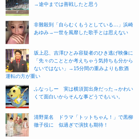
→途中までは善戦したと思う
非難殺到「自らむくもうとしている…」浜崎
あゆみ→一世を風靡した歌手とは思えない
坂上忍、吉澤ひとみ容疑者のひき逃げ映像に
「先々のこととか考えちゃう気持ちも分から
ないではない」→15分間の重みよりも飲酒
運転の方が重い
ふなっしー 実は横須賀出身だった→かわい
くて面白いからそんな事どうでもいい。
清野菜名 ドラマ「トットちゃん！」で黒柳
徹子役に 似過ぎで演技も期待！