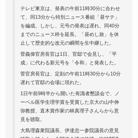
テレビ東京は、発表の午前11時30分に合わせ
て、同13分から特別ニュース番組「昼サテ」
を編成。しかし、元号の発表は遅れ、同40分
までのニュース枠を延長。「昼めし旅」を休
止して歴史的な改元の瞬間を生中継した。
菅義偉官房長官は1日、官邸で会見し、「平
成」に代わる新元号を「令和」と発表した。
菅官房長官は、定刻の午前11時30分から10分
遅れて官邸の会場に現れた。
1日午前9時半から開いた有識者懇談会で、ノ
ーベル医学生理学賞を受賞した京大の山中伸
弥教授、直木賞作家の林真理子さんらから意
見を聴取。
大島理森衆院議長、伊達忠一参院議長の意見