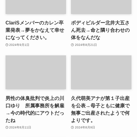
ClariSメンバーのカレン卒
ボディビルダー北井大五さ
業発表→夢をかなえて幸せ
ん死去→命と隣り合わせの
になってください。
体をなんだな
2024年9月1日
2024年8月21日
男性の体臭批判で炎上の川
久代萌美アナが第１子出産
口ゆり 所属事務所を解雇
を公表→母子ともに健康で
→今の時代的にアウトだっ
無事ご出産されたようで何
たね
よりです。
2024年8月11日
2024年8月9日