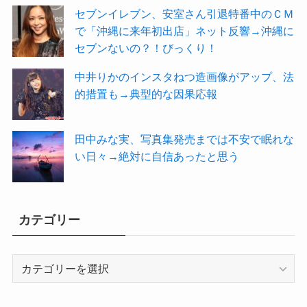
セブンイレブン、安室さん引退特番中のＣＭ
で「沖縄に来年初出店」ネット反響→沖縄に
セブンないの？！びっくり！
中井りかのインスタねつ造画像がアップ、法
的措置も→典型的な因果応報
田中みな実、写真集発売までは不安で眠れな
い日々→絶対に自信あったと思う
カテゴリー
カ
テ
ゴ