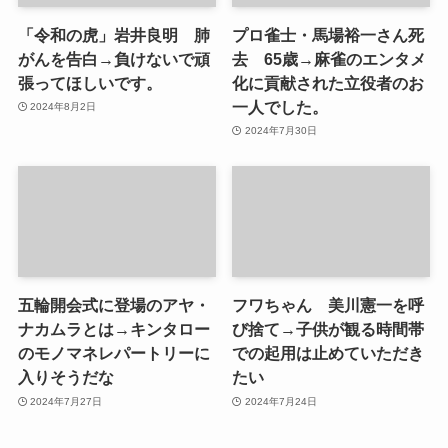
「令和の虎」岩井良明 肺
プロ雀士・馬場裕一さん死
がんを告白→負けないで頑
去 65歳→麻雀のエンタメ
張ってほしいです。
化に貢献された立役者のお
一人でした。
2024年8月2日
2024年7月30日
五輪開会式に登場のアヤ・
フワちゃん 美川憲一を呼
ナカムラとは→キンタロー
び捨て→子供が観る時間帯
のモノマネレパートリーに
での起用は止めていただき
入りそうだな
たい
2024年7月27日
2024年7月24日