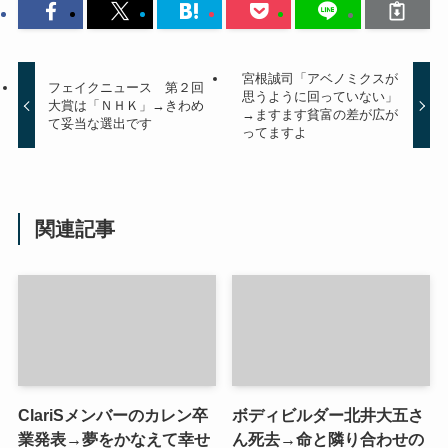
宮根誠司「アベノミクスが
フェイクニュース 第２回
思うように回っていない」
大賞は「ＮＨＫ」→きわめ
→ますます貧富の差が広が
て妥当な選出です
ってますよ
関連記事
ClariSメンバーのカレン卒
ボディビルダー北井大五さ
業発表→夢をかなえて幸せ
ん死去→命と隣り合わせの