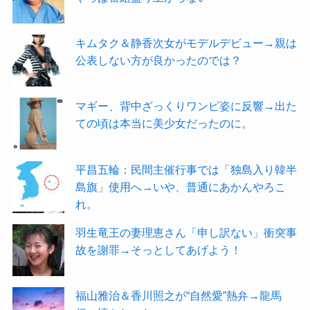
キムタク＆静香次女がモデルデビュー→親は
公表しない方が良かったのでは？
マギー、背中ざっくりワンピ姿に反響→出た
ての頃は本当に美少女だったのに。
平昌五輪：民間主催行事では「独島入り韓半
島旗」使用へ→いや、普通にあかんやろこ
れ。
羽生竜王の妻理恵さん「申し訳ない」衝突事
故を謝罪→そっとしてあげよう！
福山雅治＆香川照之が“自然愛”熱弁→龍馬