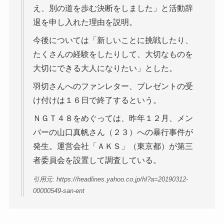
え、別の道を歩む決断をしました」と活動辞
退を申し入れた理由を説明。
今後については「新しいことに挑戦したり、
たくさんの経験をしたりして、大切なものを
大切にできる大人になりたい」とした。
羽切さんへのファンレター、プレゼントの受
け付けは１６日で終了するという。
ＮＧＴ４８をめぐっては、昨年１２月、メン
バーの山口真帆さん（２３）への暴行事件が
発生。運営会社「ＡＫＳ」（東京都）が第三
者委員会を設置して調査している。
引用元: https://headlines.yahoo.co.jp/hl?a=20190312-
00000549-san-ent