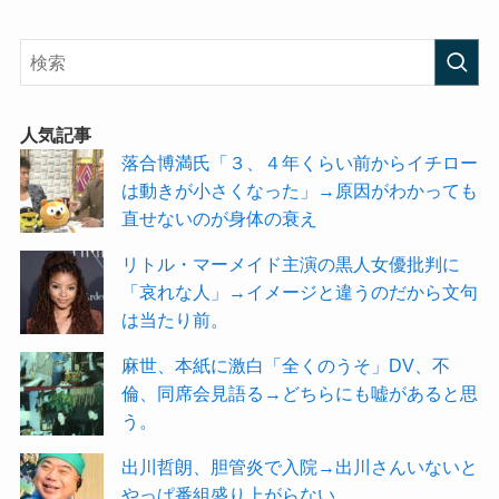
人気記事
落合博満氏「３、４年くらい前からイチロー
は動きが小さくなった」→原因がわかっても
直せないのが身体の衰え
リトル・マーメイド主演の黒人女優批判に
「哀れな人」→イメージと違うのだから文句
は当たり前。
麻世、本紙に激白「全くのうそ」DV、不
倫、同席会見語る→どちらにも嘘があると思
う。
出川哲朗、胆管炎で入院→出川さんいないと
やっぱ番組盛り上がらない